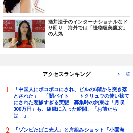
酒井法子のインターナショナルなド
サ回り 海外では「怪物級美魔女」
の人気
アクセスランキング
一覧
「中国人にボコボコにされ、ビルの6階から突き落
とされた」 「闇バイト」 トクリュウの使い捨て
にされた悲惨すぎる実態 募集時の約束は「月収
300万円」も、組織に入った瞬間、「お前たち
は…」
「ゾンビたばこ売人」と肩組みショット「小園海