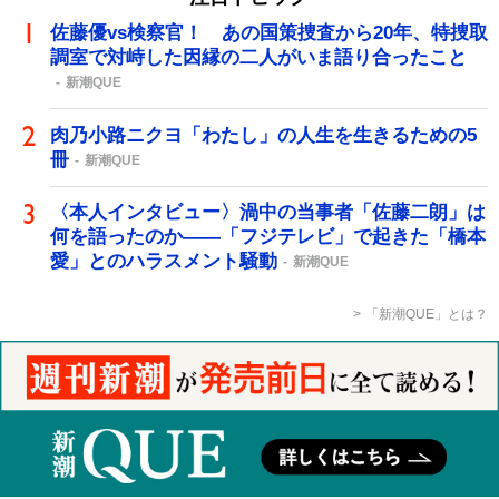
佐藤優vs検察官！ あの国策捜査から20年、特捜取
調室で対峙した因縁の二人がいま語り合ったこと
新潮QUE
肉乃小路ニクヨ「わたし」の人生を生きるための5
冊
新潮QUE
〈本人インタビュー〉渦中の当事者「佐藤二朗」は
何を語ったのか――「フジテレビ」で起きた「橋本
愛」とのハラスメント騒動
新潮QUE
「新潮QUE」とは？