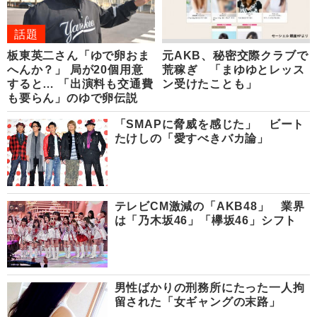
話題
板東英二さん「ゆで卵おま
元AKB、秘密交際クラブで
へんか？」 局が20個用意
荒稼ぎ 「まゆゆとレッス
すると… 「出演料も交通費
ン受けたことも」
も要らん」のゆで卵伝説
「SMAPに脅威を感じた」 ビート
たけしの「愛すべきバカ論」
テレビCM激減の「AKB48」 業界
は「乃木坂46」「欅坂46」シフト
男性ばかりの刑務所にたった一人拘
留された「女ギャングの末路」