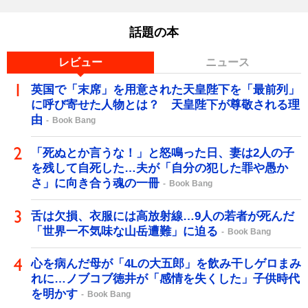
話題の本
レビュー
ニュース
英国で「末席」を用意された天皇陛下を「最前列」
に呼び寄せた人物とは？ 天皇陛下が尊敬される理
由
Book Bang
「死ぬとか言うな！」と怒鳴った日、妻は2人の子
を残して自死した…夫が「自分の犯した罪や愚か
さ」に向き合う魂の一冊
Book Bang
舌は欠損、衣服には高放射線…9人の若者が死んだ
「世界一不気味な山岳遭難」に迫る
Book Bang
心を病んだ母が「4Lの大五郎」を飲み干しゲロまみ
れに…ノブコブ徳井が「感情を失くした」子供時代
を明かす
Book Bang