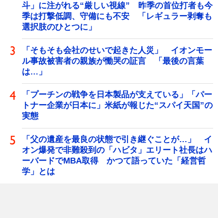
斗」に注がれる“厳しい視線” 昨季の首位打者も今
季は打撃低調、守備にも不安 「レギュラー剥奪も
選択肢のひとつに」
「そもそも会社のせいで起きた人災」 イオンモー
ル事故被害者の親族が慟哭の証言 「最後の言葉
は…」
「プーチンの戦争を日本製品が支えている」「パー
トナー企業が日本に」米紙が報じた“スパイ天国”の
実態
「父の遺産を最良の状態で引き継ぐことが…」 イ
オン爆発で非難殺到の「ハビタ」エリート社長はハ
ーバードでMBA取得 かつて語っていた「経営哲
学」とは