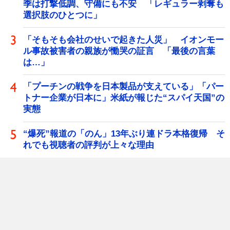
季は打撃低調、守備にも不安 「レギュラー剥奪も
選択肢のひとつに」
「そもそも会社のせいで起きた人災」 イオンモー
ル事故被害者の親族が慟哭の証言 「最後の言葉
は…」
「プーチンの戦争を日本製品が支えている」「パー
トナー企業が日本に」米紙が報じた“スパイ天国”の
実態
“爆死”報道の「のん」13年ぶり連ドラ本格復帰 そ
れでも視聴者の評判が上々な理由