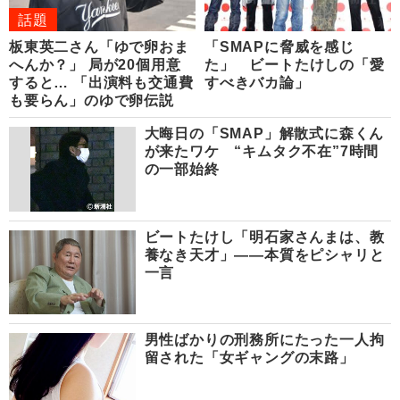
話題
板東英二さん「ゆで卵おま
「SMAPに脅威を感じ
へんか？」 局が20個用意
た」 ビートたけしの「愛
すると… 「出演料も交通費
すべきバカ論」
も要らん」のゆで卵伝説
大晦日の「SMAP」解散式に森くん
が来たワケ “キムタク不在”7時間
の一部始終
ビートたけし「明石家さんまは、教
養なき天才」――本質をピシャリと
一言
男性ばかりの刑務所にたった一人拘
留された「女ギャングの末路」