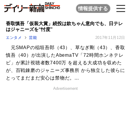
情報提供する
香取慎吾「仮装大賞」続投は欽ちゃん意向でも、日テレ
はジャニーズを“忖度”
エンタメ
芸能
2017年11月12日
元SMAPの稲垣吾郎（43）、草なぎ剛（43）、香取
慎吾（40）が出演したAbemaTV「72時間ホンネテレ
ビ」が累計視聴者数7400万 を超える大成功を収めた
が、百戦錬磨のジャニーズ事務所 から独立した彼らに
とってまだまだ安心は禁物だ。...
Advertisement