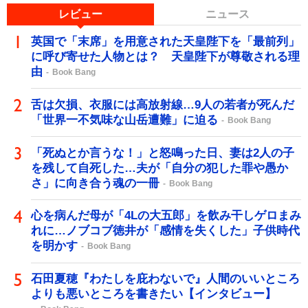
レビュー
ニュース
英国で「末席」を用意された天皇陛下を「最前列」
に呼び寄せた人物とは？ 天皇陛下が尊敬される理
由
Book Bang
舌は欠損、衣服には高放射線…9人の若者が死んだ
「世界一不気味な山岳遭難」に迫る
Book Bang
「死ぬとか言うな！」と怒鳴った日、妻は2人の子
を残して自死した…夫が「自分の犯した罪や愚か
さ」に向き合う魂の一冊
Book Bang
心を病んだ母が「4Lの大五郎」を飲み干しゲロまみ
れに…ノブコブ徳井が「感情を失くした」子供時代
を明かす
Book Bang
石田夏穂『わたしを庇わないで』人間のいいところ
よりも悪いところを書きたい【インタビュー】