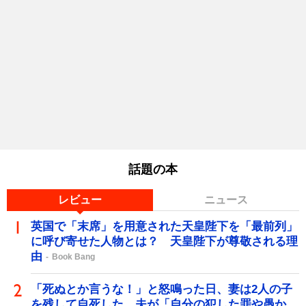
話題の本
レビュー
ニュース
英国で「末席」を用意された天皇陛下を「最前列」
に呼び寄せた人物とは？ 天皇陛下が尊敬される理
由
Book Bang
「死ぬとか言うな！」と怒鳴った日、妻は2人の子
を残して自死した…夫が「自分の犯した罪や愚か