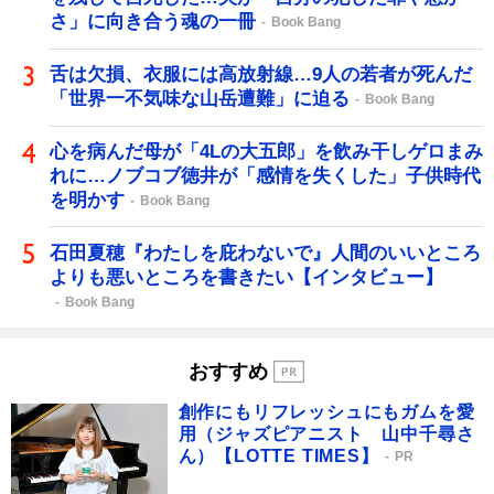
さ」に向き合う魂の一冊
Book Bang
舌は欠損、衣服には高放射線…9人の若者が死んだ
「世界一不気味な山岳遭難」に迫る
Book Bang
心を病んだ母が「4Lの大五郎」を飲み干しゲロまみ
れに…ノブコブ徳井が「感情を失くした」子供時代
を明かす
Book Bang
石田夏穂『わたしを庇わないで』人間のいいところ
よりも悪いところを書きたい【インタビュー】
Book Bang
おすすめ
創作にもリフレッシュにもガムを愛
用（ジャズピアニスト 山中千尋さ
ん）【LOTTE TIMES】
PR