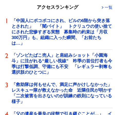
アクセスランキング
一覧
「中国人にボコボコにされ、ビルの6階から突き落
とされた」 「闇バイト」 トクリュウの使い捨て
にされた悲惨すぎる実態 募集時の約束は「月収
300万円」も、組織に入った瞬間、「お前たち
は…」
「ゾンビたばこ売人」と肩組みショット「小園海
斗」に注がれる“厳しい視線” 昨季の首位打者も今
季は打撃低調、守備にも不安 「レギュラー剥奪も
選択肢のひとつに」
「救助隊は何もせんで、満足に声かけしなかった」
レスキュー隊が救えなかった命 近隣住民が明かす
「二次被害を出さないのが訓練の鉄則になっている
様子」
「父の遺産を最良の状態で引き継ぐことが…」 イ