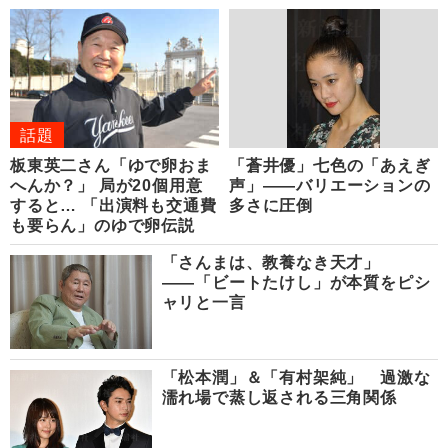
話題
板東英二さん「ゆで卵おま
「蒼井優」七色の「あえぎ
へんか？」 局が20個用意
声」――バリエーションの
すると… 「出演料も交通費
多さに圧倒
も要らん」のゆで卵伝説
「さんまは、教養なき天才」
――「ビートたけし」が本質をピシ
ャリと一言
「松本潤」＆「有村架純」 過激な
濡れ場で蒸し返される三角関係