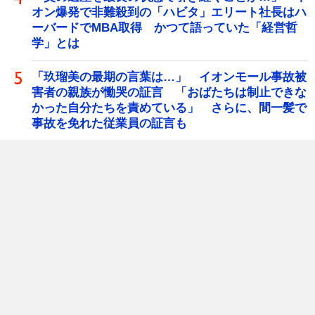
オン爆発で非難殺到の「ハビタ」エリート社長はハ
ーバードでMBA取得 かつて語っていた「経営哲
学」とは
「玖瑠美の最期の言葉は…」 イオンモール事故被
害者の親族が慟哭の証言 「おばたちは制止できな
かった自分たちを責めている」 さらに、間一髪で
事故を免れた従業員の証言も