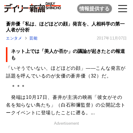
情報提供する
蒼井優「私は、ほどほどの顔」発言を、人相科学の第一
人者が分析
エンタメ
芸能
2017年11月07日
ネット上では「美人か否か」の議論が起きたとの報道
も
「いそうでいない、ほどほどの顔」――こんな発言が
話題を呼んでいるのが女優の蒼井優（32）だ。
＊＊＊
発端は10月17日、蒼井が主演の映画「彼女がその
名を知らない鳥たち」（白石和彌監督）の公開記念ト
ークイベントに登場したことに遡る。...
Advertisement