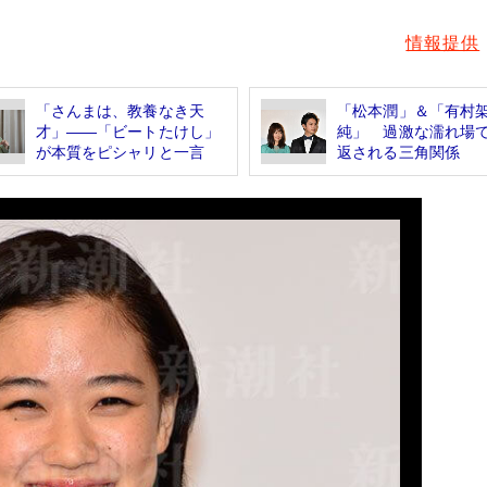
情報提供
「さんまは、教養なき天
「松本潤」＆「有村
才」――「ビートたけし」
純」 過激な濡れ場
が本質をピシャリと一言
返される三角関係