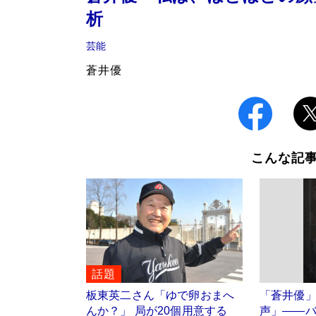
析
芸能
蒼井優
こんな記
話題
板東英二さん「ゆで卵おまへ
「蒼井優
んか？」 局が20個用意する
声」――