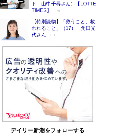
らも文庫化 映画化された直木賞受賞作もランク
ト 山中千尋さん）【LOTTE
イン［文庫ベストセラー］
Book Bang
TIMES】
PR
【特別読物】「救うこと、救
われること」（17） 角田光
代さん
PR
デイリー新潮をフォローする