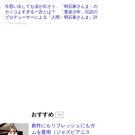
今思い出しても涙が出そう…「明石家さんま」の
カッコよすぎる一言とは？ 「電波少年」伝説の
プロデューサーによる『人間・明石家さんま』評
Book Bang
「宇宙兄弟」最終46巻がベストセラー1
位 宇宙開発への関心を押し上げた18年の
物語に幕 特装版には「宇宙で描かれたマ
ンガ」も収録
Book Bang
美輪明宏 晩年の回答を集めた『ほほえんで生き
るための人生相談』がランクイン［エンターテイ
メントベストセラー］
Book Bang
「『火垂るの墓』は、大嘘である」原作者が抱き
続けた“自責の念”とは…「自己憐憫は描きたくな
い」監督が徹底的にこだわったこと（後編） #
戦争の記憶
Book Bang
「叱って伸びるやつは、褒めたらもっと伸びる」
おすすめ
俳優・高嶋政伸が家族に教わった“人を育てるコ
ツ”…芸への考え方を明かす
Book Bang
創作にもリフレッシュにもガ
東野圭吾、伊坂幸太郎の人気シリーズ最新作どち
ムを愛用（ジャズピアニス