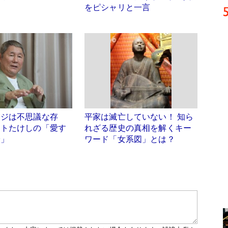
をピシャリと一言
ージは不思議な存
平家は滅亡していない！ 知ら
ートたけしの「愛す
れざる歴史の真相を解くキー
論」
ワード「女系図」とは？