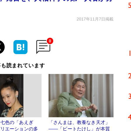
2017年11月7日掲載
0
事も読まれています
」七色の「あえぎ
「さんまは、教養なき天才」
バリエーションの多
――「ビートたけし」が本質