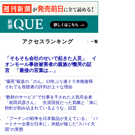
アクセスランキング
一覧
「そもそも会社のせいで起きた人災」 イ
オンモール事故被害者の親族が慟哭の証
言 「最後の言葉は…」
“爆死”報道の「のん」13年ぶり連ドラ本格復帰
それでも視聴者の評判が上々な理由
“数秒のサービス”で仕事を干された人気司会者
「前田武彦さん」 生涯現役だった気概と「体に
秒針が刻み込まれているような」話芸
「プーチンの戦争を日本製品が支えている」「パ
ートナー企業が日本に」米紙が報じた“スパイ天
国”の実態