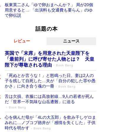
板東英二さん「ゆで卵おまへんか？」 局が20個
用意すると… 「出演料も交通費も要らん」のゆ
で卵伝説
話題の本
レビュー
ニュース
英国で「末席」を用意された天皇陛下を
「最前列」に呼び寄せた人物とは？ 天皇
陛下が尊敬される理由
Book Bang
「死ぬとか言うな！」と怒鳴った日、妻は2人の
子を残して自死した…夫が「自分の犯した罪や愚
かさ」に向き合う魂の一冊
Book Bang
舌は欠損、衣服には高放射線…9人の若者が死ん
だ「世界一不気味な山岳遭難」に迫る
Book Bang
心を病んだ母が「4Lの大五郎」を飲み干しゲロま
みれに…ノブコブ徳井が「感情を失くした」子供
時代を明かす
Book Bang