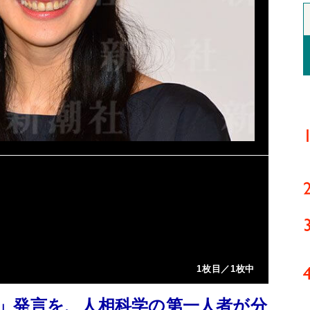
1枚目／1枚中
」発言を、人相科学の第一人者が分