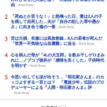
由
Book Bang
「死ぬとか言うな！」と怒鳴った日、妻は2人の子
を残して自死した…夫が「自分の犯した罪や愚か
さ」に向き合う魂の一冊
Book Bang
舌は欠損、衣服には高放射線…9人の若者が死んだ
「世界一不気味な山岳遭難」に迫る
Book Bang
心を病んだ母が「4Lの大五郎」を飲み干しゲロまみ
れに…ノブコブ徳井が「感情を失くした」子供時代
を明かす
Book Bang
今思い出しても涙が出そう…「明石家さんま」のカ
ッコよすぎる一言とは？ 「電波少年」伝説のプロ
デューサーによる『人間・明石家さんま』評
Book Bang