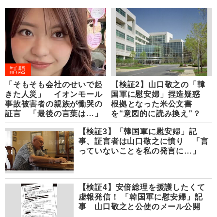
話題
「そもそも会社のせいで起
【検証2】山口敬之の「韓
きた人災」 イオンモール
国軍に慰安婦」捏造疑惑
事故被害者の親族が慟哭の
根拠となった米公文書
証言 「最後の言葉は…」
を“意図的に読み換え”？
【検証3】「韓国軍に慰安婦」記
事、証言者は山口敬之に憤り 「言
っていないことを私の発言に…」
【検証4】安倍総理を援護したくて
虚報発信！ 「韓国軍に慰安婦」記
事 山口敬之と公使のメール公開