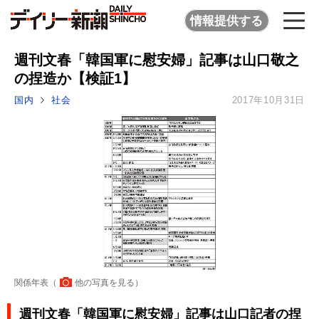
情報提供する
週刊文春「韓国軍に慰安婦」記事は山口敬之
の捏造か【検証1】
国内
社会
2017年10月31日
関係年表（
他の写真を見る
）
週刊文春「韓国軍に慰安婦」記事は山口記者の捏