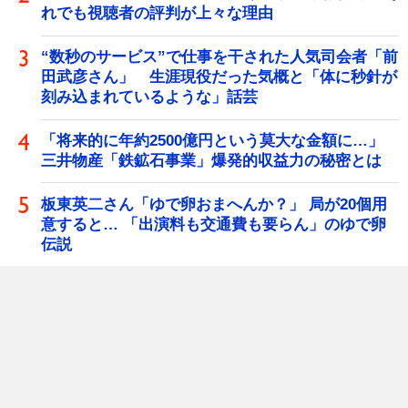
れでも視聴者の評判が上々な理由
“数秒のサービス”で仕事を干された人気司会者「前
田武彦さん」 生涯現役だった気概と「体に秒針が
刻み込まれているような」話芸
「将来的に年約2500億円という莫大な金額に…」
三井物産「鉄鉱石事業」爆発的収益力の秘密とは
板東英二さん「ゆで卵おまへんか？」 局が20個用
意すると… 「出演料も交通費も要らん」のゆで卵
伝説