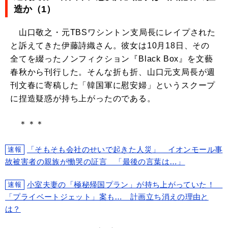
造か（1）
山口敬之・元TBSワシントン支局長にレイプされた
と訴えてきた伊藤詩織さん。彼女は10月18日、その
全てを綴ったノンフィクション『Black Box』を文藝
春秋から刊行した。そんな折も折、山口元支局長が週
刊文春に寄稿した「韓国軍に慰安婦」というスクープ
に捏造疑惑が持ち上がったのである。
＊＊＊
「そもそも会社のせいで起きた人災」 イオンモール事
速報
故被害者の親族が慟哭の証言 「最後の言葉は…」
小室夫妻の「極秘帰国プラン」が持ち上がっていた！
速報
「プライベートジェット」案も… 計画立ち消えの理由と
は？