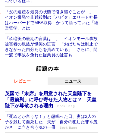
っている様子」
「父の遺産を最良の状態で引き継ぐことが…」
イオン爆発で非難殺到の「ハビタ」エリート社長
はハーバードでMBA取得 かつて語っていた「経
営哲学」とは
「玖瑠美の最期の言葉は…」 イオンモール事故
被害者の親族が慟哭の証言 「おばたちは制止で
きなかった自分たちを責めている」 さらに、間
一髪で事故を免れた従業員の証言も
話題の本
レビュー
ニュース
英国で「末席」を用意された天皇陛下を
「最前列」に呼び寄せた人物とは？ 天皇
陛下が尊敬される理由
Book Bang
「死ぬとか言うな！」と怒鳴った日、妻は2人の
子を残して自死した…夫が「自分の犯した罪や愚
かさ」に向き合う魂の一冊
Book Bang