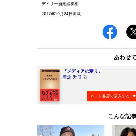
デイリー新潮編集部
2017年10月24日掲載
あわせ
『メディアの驕り』
廣淵 升彦
著
ネット書店で購入する
こんな記