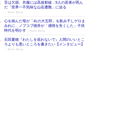
舌は欠損、衣服には高放射線…9人の若者が死ん
だ「世界一不気味な山岳遭難」に迫る
Book Bang
心を病んだ母が「4Lの大五郎」を飲み干しゲロま
みれに…ノブコブ徳井が「感情を失くした」子供
時代を明かす
Book Bang
石田夏穂『わたしを庇わないで』人間のいいとこ
ろよりも悪いところを書きたい【インタビュー】
Book Bang
73歳でも働くしかない 「老後レス時代」
に交通誘導員の独白が話題
Book Bang
「なんで？ そんな馬鹿な……」90歳になった作
家・阿刀田高さんが、ひとり暮らしの生活を明か
す
Book Bang
追悼・東野圭吾さん 週間ベストセラーランキン
グに『容疑者Xの献身』『白夜行』など代表作が
並ぶ［文庫ベストセラー］
Book Bang
和田秀樹の70代、80代向け新書がベスト3を独
占 上半期1位にも選出［新書ベストセラー］