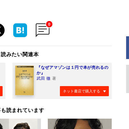
0
て読みたい関連本
『なぜアマゾンは１円で本が売れるの
か』
武田 徹
著
ネット書店で購入する
事も読まれています