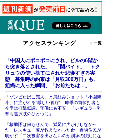
アクセスランキング
一覧
「中国人にボコボコにされ、ビルの6階か
ら突き落とされた」 「闇バイト」 トク
リュウの使い捨てにされた悲惨すぎる実
態 募集時の約束は「月収300万円」も、
組織に入った瞬間、「お前たちは…」
「ゾンビたばこ売人」と肩組みショット「小園海
斗」に注がれる“厳しい視線” 昨季の首位打者も
今季は打撃低調、守備にも不安 「レギュラー剥
奪も選択肢のひとつに」
「救助隊は何もせんで、満足に声かけしなかっ
た」レスキュー隊が救えなかった命 近隣住民が
明かす「二次被害を出さないのが訓練の鉄則にな