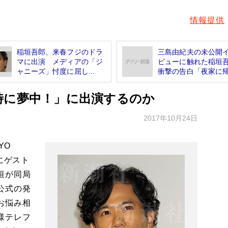
情報提供
稲垣吾郎、来春フジのドラ
三島由紀夫の未公開
マに出演 メディアの「ジ
ビューに触れた稲垣
ャニーズ」忖度に屈し...
衝撃の告白「夜家に帰.
時に夢中！」に出演するのか
2017年10月24日
YO
にゲスト
垣が同局
公式の発
お悩み相
様テレフ