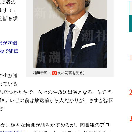
視聴者の
ます！」
会話を繰
が20個
ゆで卵伝
稲垣吾郎（
他の写真を見る
）
の生放送
れている
）に先立つかたちで、久々の生放送出演となる。放送当
 MXテレビの前は放送前から人だかりが。さすがは国
だ。
か。様々な憶測が頭をかすめるが、同番組のプロ