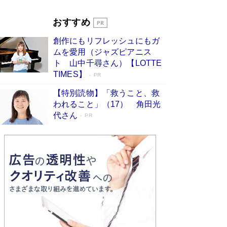
Book Bang
「『火垂るの墓』は、大嘘である」原作者が抱き
おすすめ
続けた“自責の念”とは…「自己憐憫は描きたくな
い」監督が徹底的にこだわったこと（後編） #
創作にもリフレッシュにもガ
戦争の記憶
Book Bang
ムを愛用（ジャズピアニス
ト 山中千尋さん）【LOTTE
TIMES】
PR
【特別読物】「救うこと、救
われること」（17） 角田光
代さん
PR