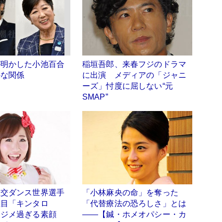
が明かした小池百合
稲垣吾郎、来春フジのドラマ
外な関係
に出演 メディアの「ジャニ
ーズ」忖度に屈しない“元
SMAP”
社交ダンス世界選手
「小林麻央の命」を奪った
注目「キンタロ
「代替療法の恐ろしさ」とは
マジメ過ぎる素顔
――【鍼・ホメオパシー・カ