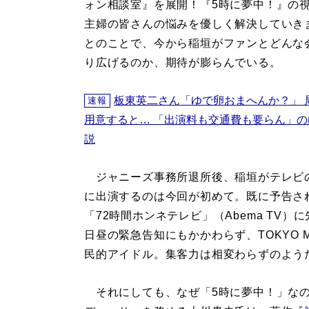
ォン相談室』を展開！『5時に夢中！』の
主婦の皆さんの悩みを優しく解決していき
とのことで、今から稲垣がファンとどんな
り広げるのか、期待が膨らんでいる。
板東英二さん「ゆで卵おまへんか？」 局
速報
用意すると… 「出演料も交通費も要らん」の
説
ジャニーズ事務所退所後、稲垣がテレビ
に出演するのは今回が初めて。既に予告さ
「72時間ホンネテレビ」（Abema TV
日昼の緊急告知にもかかわらず、TOKYO
民的アイドル。集客力は相変わらずのよう
それにしても、なぜ「5時に夢中！」なの