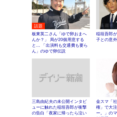
話題
板東英二さん「ゆで卵おまへ
稲垣吾郎
んか？」 局が20個用意する
子との意
と… 「出演料も交通費も要ら
ん」のゆで卵伝説
三島由紀夫の未公開インタビ
金スマ「
ューに触れた稲垣吾郎が衝撃
権」で大
の告白「夜家に帰ったら泣い
ー。」の