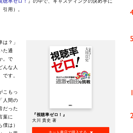
視聴率ゼロ！
』の中で、キャスティングの決め手に
、引用）。
準は？」
いた通
か。で
どんな人
」です。
がこもっ
「人間の
音だった
『視聴率ゼロ！』
言葉に
大川 貴史 著
も僕は）
ネット書店で購入する