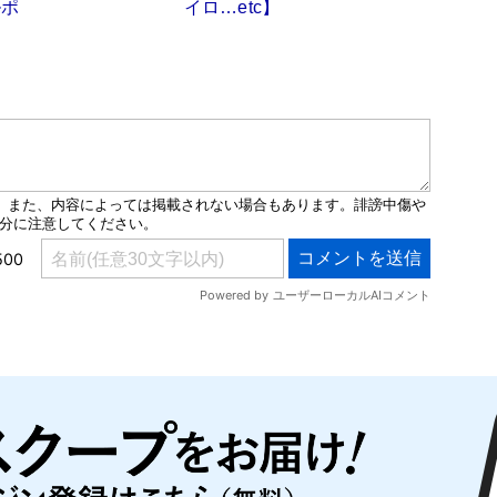
ルポ
イロ…etc】