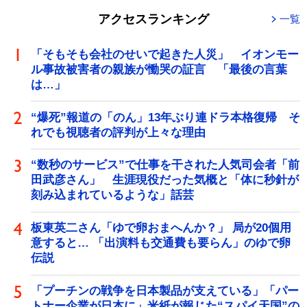
アクセスランキング
一覧
「そもそも会社のせいで起きた人災」 イオンモー
ル事故被害者の親族が慟哭の証言 「最後の言葉
は…」
“爆死”報道の「のん」13年ぶり連ドラ本格復帰 そ
れでも視聴者の評判が上々な理由
“数秒のサービス”で仕事を干された人気司会者「前
田武彦さん」 生涯現役だった気概と「体に秒針が
刻み込まれているような」話芸
板東英二さん「ゆで卵おまへんか？」 局が20個用
意すると… 「出演料も交通費も要らん」のゆで卵
伝説
「プーチンの戦争を日本製品が支えている」「パー
トナー企業が日本に」米紙が報じた“スパイ天国”の