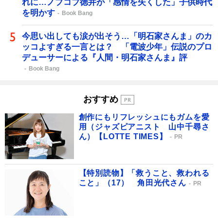
れに…ノブコブ徳井が「感情を失くした」子供時代
を明かす
Book Bang
今思い出しても涙が出そう…「明石家さんま」のカ
ッコよすぎる一言とは？ 「電波少年」伝説のプロ
デューサーによる『人間・明石家さんま』評
Book Bang
おすすめ
創作にもリフレッシュにもガムを愛
用（ジャズピアニスト 山中千尋さ
ん）【LOTTE TIMES】
PR
【特別読物】「救うこと、救われる
こと」（17） 角田光代さん
PR