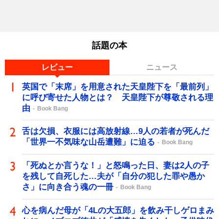
話題の本
レビュー
ニュース
英国で「末席」を用意された天皇陛下を「最前列」
に呼び寄せた人物とは？ 天皇陛下が尊敬される理
由
Book Bang
舌は欠損、衣服には高放射線…9人の若者が死んだ
「世界一不気味な山岳遭難」に迫る
Book Bang
「死ぬとか言うな！」と怒鳴った日、妻は2人の子
を残して自死した…夫が「自分の犯した罪や愚か
さ」に向き合う魂の一冊
Book Bang
心を病んだ母が「4Lの大五郎」を飲み干しゲロまみ