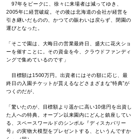
97年をピークに、徐々に来場者は減ってゆき、
2005年に経営破綻。その後は北海道の会社が経営を
引き継いだものの、かつての賑わいは戻らず、閉園の
運びとなった。
「そこで園は、大晦日の営業最終日、盛大に花火ショ
ーを催すことに。その資金を今、クラウドファンディ
ングで集めているのです」
目標額は1500万円。出資者にはその額に応じ、最
終日の入園チケットが貰えるなどさまざまな“特典”が
つくのだが、
「驚いたのが、目標額より遥かに高い10億円を出資し
た人への特典。オープン以来園内にどんと鎮座してい
る、スペースワールドのシンボル『ディスカバリー
号』の実物大模型をプレゼントする、というんですか