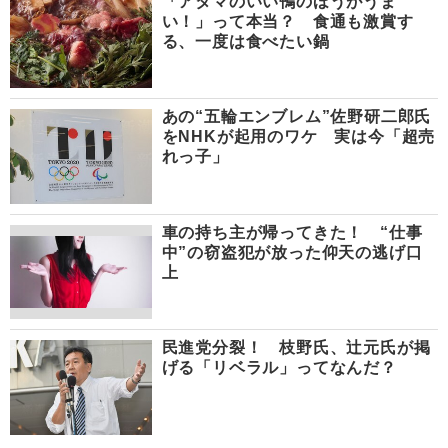
「アタマのいい鴨のほうがうま
い！」って本当？ 食通も激賞す
る、一度は食べたい鍋
あの“五輪エンブレム”佐野研二郎氏
をNHKが起用のワケ 実は今「超売
れっ子」
車の持ち主が帰ってきた！ “仕事
中”の窃盗犯が放った仰天の逃げ口
上
民進党分裂！ 枝野氏、辻元氏が掲
げる「リベラル」ってなんだ？