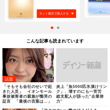
ネット書店で購入する
こんな記事も読まれています
話題
「そもそも会社のせいで起
炎上「魚5000匹氷漬けリン
きた人災」 イオンモール
ク」、壊すのにも一苦労
事故被害者の親族が慟哭の
総支配人が語った“企業努
証言 「最後の言葉は…」
力”