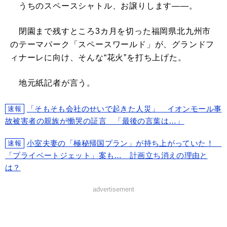
うちのスペースシャトル、お譲りします――。
閉園まで残すところ3カ月を切った福岡県北九州市
のテーマパーク「スペースワールド」が、グランドフ
ィナーレに向け、そんな“花火”を打ち上げた。
地元紙記者が言う。
「そもそも会社のせいで起きた人災」 イオンモール事
速報
故被害者の親族が慟哭の証言 「最後の言葉は…」
小室夫妻の「極秘帰国プラン」が持ち上がっていた！
速報
「プライベートジェット」案も… 計画立ち消えの理由と
は？
advertisement