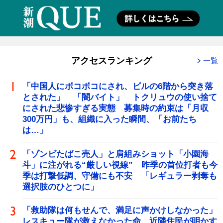
アクセスランキング
一覧
「中国人にボコボコにされ、ビルの6階から突き落
とされた」 「闇バイト」 トクリュウの使い捨て
にされた悲惨すぎる実態 募集時の約束は「月収
300万円」も、組織に入った瞬間、「お前たち
は…」
「ゾンビたばこ売人」と肩組みショット「小園海
斗」に注がれる“厳しい視線” 昨季の首位打者も今
季は打撃低調、守備にも不安 「レギュラー剥奪も
選択肢のひとつに」
「救助隊は何もせんで、満足に声かけしなかった」
レスキュー隊が救えなかった命 近隣住民が明かす