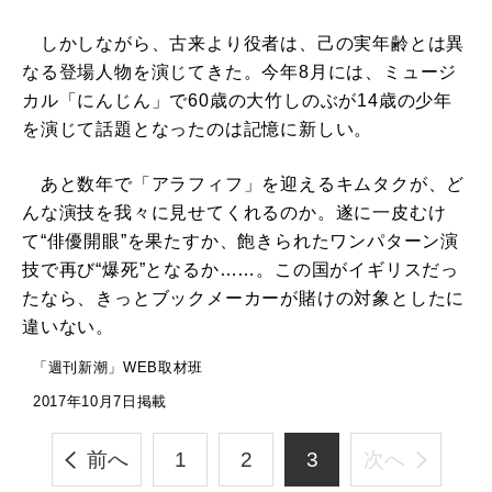
しかしながら、古来より役者は、己の実年齢とは異
なる登場人物を演じてきた。今年8月には、ミュージ
カル「にんじん」で60歳の大竹しのぶが14歳の少年
を演じて話題となったのは記憶に新しい。
あと数年で「アラフィフ」を迎えるキムタクが、ど
んな演技を我々に見せてくれるのか。遂に一皮むけ
て“俳優開眼”を果たすか、飽きられたワンパターン演
技で再び“爆死”となるか……。この国がイギリスだっ
たなら、きっとブックメーカーが賭けの対象としたに
違いない。
「週刊新潮」WEB取材班
2017年10月7日掲載
前へ
1
2
3
次へ