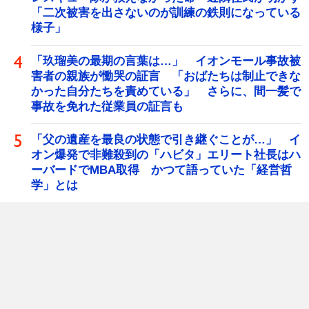
「二次被害を出さないのが訓練の鉄則になっている
様子」
「玖瑠美の最期の言葉は…」 イオンモール事故被
害者の親族が慟哭の証言 「おばたちは制止できな
かった自分たちを責めている」 さらに、間一髪で
事故を免れた従業員の証言も
「父の遺産を最良の状態で引き継ぐことが…」 イ
オン爆発で非難殺到の「ハビタ」エリート社長はハ
ーバードでMBA取得 かつて語っていた「経営哲
学」とは