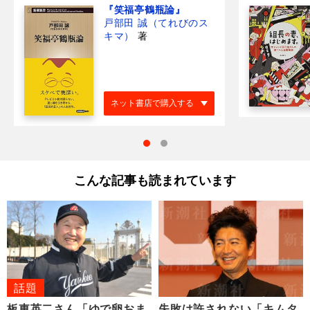
『笑福亭鶴瓶論』
戸部田 誠（てれびのス
キマ）
著
ネット書店で購入する
こんな記事も読まれています
話題
板東英二さん「ゆで卵おま
失敗は許されない「キムタ