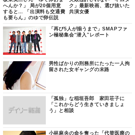
へんか？」 局が20個用意
ク」最新映画、選び抜いた
すると… 「出演料も交通費
共演女優
も要らん」のゆで卵伝説
「再び5人が揃うまで」SMAPファ
ン極秘集会“潜入”レポート
男性ばかりの刑務所にたった一人拘
留された女ギャングの末路
「孤独」な稲垣吾郎 家田荘子に
「これからどう生きていきましょ
う」と相談
小林麻央の命を奪った「代替医療の