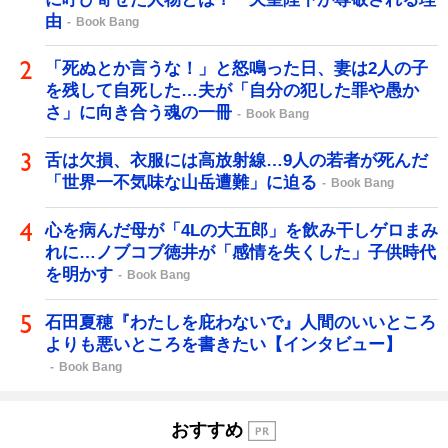
由
Book Bang
「死ぬとか言うな！」と怒鳴った日、妻は2人の子
を残して自死した…夫が「自分の犯した罪や愚か
さ」に向き合う魂の一冊
Book Bang
舌は欠損、衣服には高放射線…9人の若者が死んだ
「世界一不気味な山岳遭難」に迫る
Book Bang
心を病んだ母が「4Lの大五郎」を飲み干しゲロまみ
れに…ノブコブ徳井が「感情を失くした」子供時代
を明かす
Book Bang
石田夏穂『わたしを庇わないで』人間のいいところ
よりも悪いところを書きたい【インタビュー】
Book Bang
おすすめ