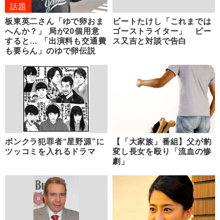
話題
板東英二さん「ゆで卵おま
ビートたけし「これまでは
へんか？」 局が20個用意
ゴーストライター」 ピー
すると… 「出演料も交通費
ス又吉と対談で告白
も要らん」のゆで卵伝説
ボンクラ犯罪者“星野源”に
【「大家族」番組】父が豹
ツッコミを入れるドラマ
変し長女を殴り「流血の惨
劇」