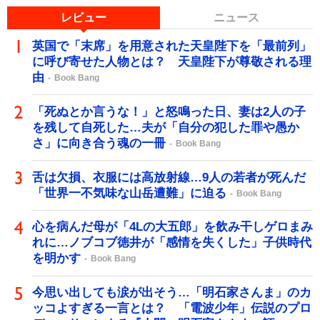
レビュー
ニュース
英国で「末席」を用意された天皇陛下を「最前列」
に呼び寄せた人物とは？ 天皇陛下が尊敬される理
由
Book Bang
「死ぬとか言うな！」と怒鳴った日、妻は2人の子
を残して自死した…夫が「自分の犯した罪や愚か
さ」に向き合う魂の一冊
Book Bang
舌は欠損、衣服には高放射線…9人の若者が死んだ
「世界一不気味な山岳遭難」に迫る
Book Bang
心を病んだ母が「4Lの大五郎」を飲み干しゲロまみ
れに…ノブコブ徳井が「感情を失くした」子供時代
を明かす
Book Bang
今思い出しても涙が出そう…「明石家さんま」のカ
ッコよすぎる一言とは？ 「電波少年」伝説のプロ