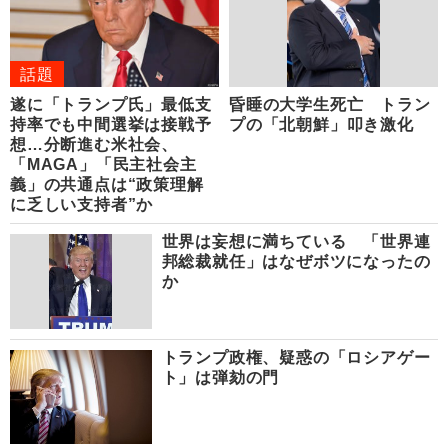
話題
遂に「トランプ氏」最低支
昏睡の大学生死亡 トラン
持率でも中間選挙は接戦予
プの「北朝鮮」叩き激化
想…分断進む米社会、
「MAGA」「民主社会主
義」の共通点は“政策理解
に乏しい支持者”か
世界は妄想に満ちている 「世界連
邦総裁就任」はなぜボツになったの
か
トランプ政権、疑惑の「ロシアゲー
ト」は弾劾の門