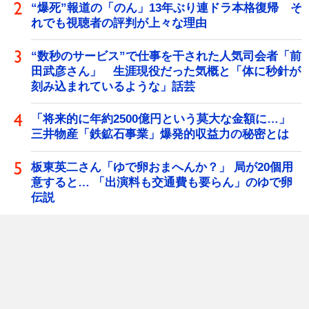
“爆死”報道の「のん」13年ぶり連ドラ本格復帰 そ
れでも視聴者の評判が上々な理由
“数秒のサービス”で仕事を干された人気司会者「前
田武彦さん」 生涯現役だった気概と「体に秒針が
刻み込まれているような」話芸
「将来的に年約2500億円という莫大な金額に…」
三井物産「鉄鉱石事業」爆発的収益力の秘密とは
板東英二さん「ゆで卵おまへんか？」 局が20個用
意すると… 「出演料も交通費も要らん」のゆで卵
伝説