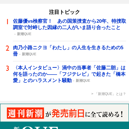
注目トピック
佐藤優vs検察官！ あの国策捜査から20年、特捜取
調室で対峙した因縁の二人がいま語り合ったこと
新潮QUE
肉乃小路ニクヨ「わたし」の人生を生きるための5
冊
新潮QUE
〈本人インタビュー〉渦中の当事者「佐藤二朗」は
何を語ったのか――「フジテレビ」で起きた「橋本
愛」とのハラスメント騒動
新潮QUE
「新潮QUE」とは？