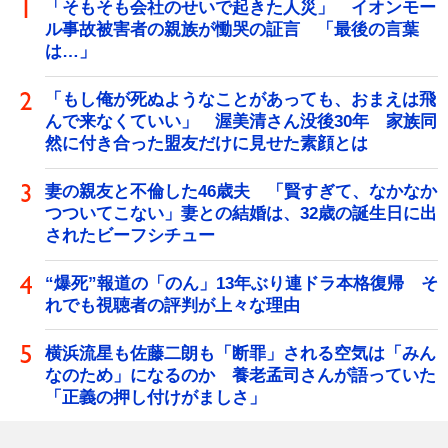
「そもそも会社のせいで起きた人災」 イオンモー
ル事故被害者の親族が慟哭の証言 「最後の言葉
は…」
「もし俺が死ぬようなことがあっても、おまえは飛
んで来なくていい」 渥美清さん没後30年 家族同
然に付き合った盟友だけに見せた素顔とは
妻の親友と不倫した46歳夫 「賢すぎて、なかなか
つついてこない」妻との結婚は、32歳の誕生日に出
されたビーフシチュー
“爆死”報道の「のん」13年ぶり連ドラ本格復帰 そ
れでも視聴者の評判が上々な理由
横浜流星も佐藤二朗も「断罪」される空気は「みん
なのため」になるのか 養老孟司さんが語っていた
「正義の押し付けがましさ」