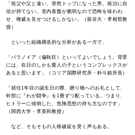
「祖父や父と違い、突然トップになった男。統治に自
信が持てない。党内基盤が脆弱なので恐怖を味わわ
せ、権威を見せつけるしかない」（龍谷大・李相哲教
授）
といった組織構造的な分析がある一方で、
「パラノイア（偏執狂）といってよいでしょう。背景
には、在日のしかも愛人の子というコンプレックスが
あると思います」（コリア国際研究所・朴斗鎮所長）
「就任1年目の誕生日の際、贈り物へのお礼として、
幹部に『わが闘争』を1冊ずつ配っている。つまり、
ヒトラーに傾倒した、危険思想の持ち主なのです」
（関西大学・李英和教授）
など、そもそもの人格破綻を突く声もある。