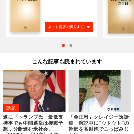
ネット書店で購入する
こんな記事も読まれています
話題
遂に「トランプ氏」最低支
「金正恩」クレイジー逸話
持率でも中間選挙は接戦予
集 演説中に“ウトウト”の
想…分断進む米社会、
幹部を高射砲でこっぱみじ