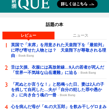
話題の本
レビュー
ニュース
英国で「末席」を用意された天皇陛下を「最前列」
に呼び寄せた人物とは？ 天皇陛下が尊敬される理
由
Book Bang
舌は欠損、衣服には高放射線…9人の若者が死んだ
「世界一不気味な山岳遭難」に迫る
Book Bang
「死ぬとか言うな！」と怒鳴った日、妻は2人の子
を残して自死した…夫が「自分の犯した罪や愚か
さ」に向き合う魂の一冊
Book Bang
心を病んだ母が「4Lの大五郎」を飲み干しゲロまみ