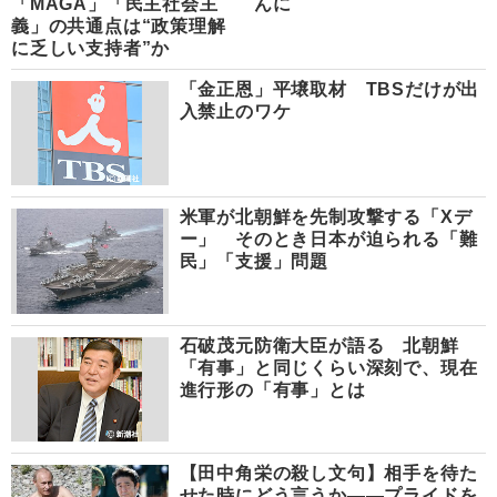
「MAGA」「民主社会主
んに
義」の共通点は“政策理解
に乏しい支持者”か
「金正恩」平壌取材 TBSだけが出
入禁止のワケ
米軍が北朝鮮を先制攻撃する「Xデ
ー」 そのとき日本が迫られる「難
民」「支援」問題
石破茂元防衛大臣が語る 北朝鮮
「有事」と同じくらい深刻で、現在
進行形の「有事」とは
【田中角栄の殺し文句】相手を待た
せた時にどう言うか――プライドを