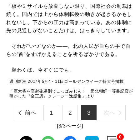
「核やミサイルを放棄しない限り、国際社会の制裁は
続く。国内では上から体制転換の動きが起きるかもし
れないし、下からの圧力は高まっている。あの体制に
先の見通しがないことだけは、はっきりしています」
それが“いつ”なのか――。北の人民が自らの手で自
らの“首”をすげかえることを祈るばかりである。
願わくば、今すぐにでも。
週刊新潮 2017年5月4・11日ゴールデンウイーク特大号掲載
「軍大将を高射砲処刑でこっぱみじん！ 元北朝鮮一等書記官が
明かした『金正恩』クレージー逸話集」より
前へ
1
2
3
次へ
[3/3ページ]
0