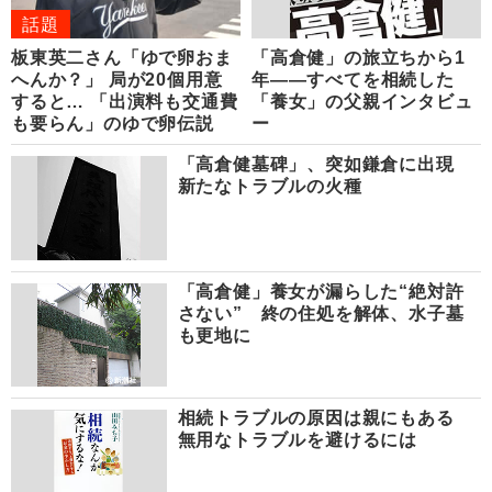
話題
板東英二さん「ゆで卵おま
「高倉健」の旅立ちから1
へんか？」 局が20個用意
年――すべてを相続した
すると… 「出演料も交通費
「養女」の父親インタビュ
も要らん」のゆで卵伝説
ー
「高倉健墓碑」、突如鎌倉に出現
新たなトラブルの火種
「高倉健」養女が漏らした“絶対許
さない” 終の住処を解体、水子墓
も更地に
相続トラブルの原因は親にもある
無用なトラブルを避けるには