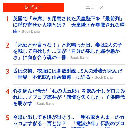
レビュー
ニュース
英国で「末席」を用意された天皇陛下を「最前列」
に呼び寄せた人物とは？ 天皇陛下が尊敬される理
由
Book Bang
「死ぬとか言うな！」と怒鳴った日、妻は2人の子
を残して自死した…夫が「自分の犯した罪や愚か
さ」に向き合う魂の一冊
Book Bang
舌は欠損、衣服には高放射線…9人の若者が死んだ
「世界一不気味な山岳遭難」に迫る
Book Bang
心を病んだ母が「4Lの大五郎」を飲み干しゲロまみ
れに…ノブコブ徳井が「感情を失くした」子供時代
を明かす
Book Bang
今思い出しても涙が出そう…「明石家さんま」のカ
ッコよすぎる一言とは？ 「電波少年」伝説のプロ