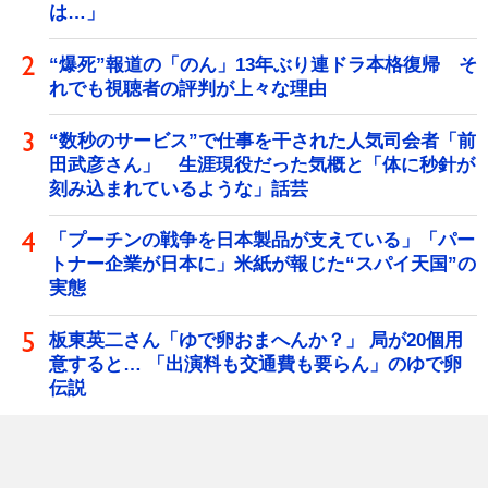
は…」
“爆死”報道の「のん」13年ぶり連ドラ本格復帰 そ
れでも視聴者の評判が上々な理由
“数秒のサービス”で仕事を干された人気司会者「前
田武彦さん」 生涯現役だった気概と「体に秒針が
刻み込まれているような」話芸
「プーチンの戦争を日本製品が支えている」「パー
トナー企業が日本に」米紙が報じた“スパイ天国”の
実態
板東英二さん「ゆで卵おまへんか？」 局が20個用
意すると… 「出演料も交通費も要らん」のゆで卵
伝説