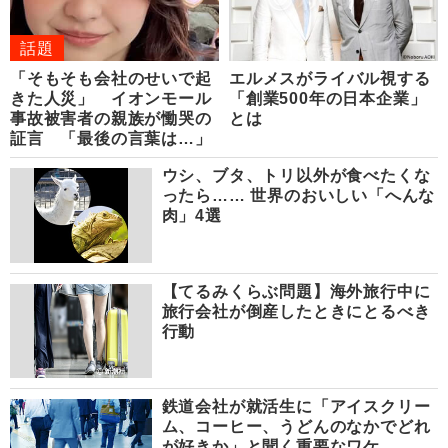
話題
「そもそも会社のせいで起
エルメスがライバル視する
きた人災」 イオンモール
「創業500年の日本企業」
事故被害者の親族が慟哭の
とは
証言 「最後の言葉は…」
ウシ、ブタ、トリ以外が食べたくな
ったら…… 世界のおいしい「へんな
肉」4選
【てるみくらぶ問題】海外旅行中に
旅行会社が倒産したときにとるべき
行動
鉄道会社が就活生に「アイスクリー
ム、コーヒー、うどんのなかでどれ
が好きか」と聞く重要なワケ