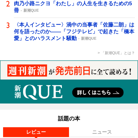
肉乃小路ニクヨ「わたし」の人生を生きるための5
冊
新潮QUE
〈本人インタビュー〉渦中の当事者「佐藤二朗」は
何を語ったのか――「フジテレビ」で起きた「橋本
愛」とのハラスメント騒動
新潮QUE
「新潮QUE」とは？
話題の本
レビュー
ニュース