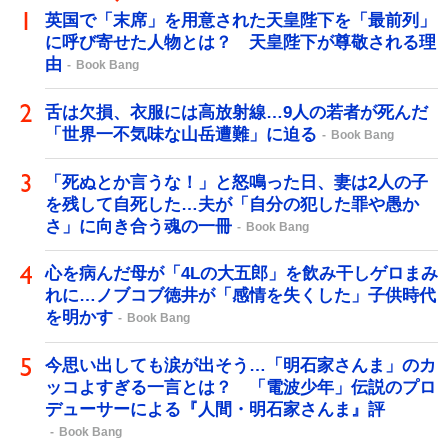
英国で「末席」を用意された天皇陛下を「最前列」
に呼び寄せた人物とは？ 天皇陛下が尊敬される理
由
Book Bang
舌は欠損、衣服には高放射線…9人の若者が死んだ
「世界一不気味な山岳遭難」に迫る
Book Bang
「死ぬとか言うな！」と怒鳴った日、妻は2人の子
を残して自死した…夫が「自分の犯した罪や愚か
さ」に向き合う魂の一冊
Book Bang
心を病んだ母が「4Lの大五郎」を飲み干しゲロまみ
れに…ノブコブ徳井が「感情を失くした」子供時代
を明かす
Book Bang
今思い出しても涙が出そう…「明石家さんま」のカ
ッコよすぎる一言とは？ 「電波少年」伝説のプロ
デューサーによる『人間・明石家さんま』評
Book Bang