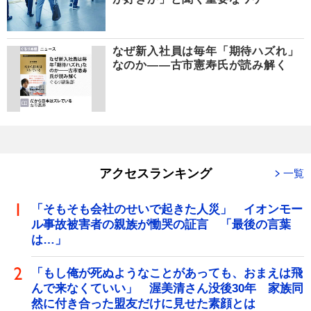
なぜ新入社員は毎年「期待ハズれ」
なのか――古市憲寿氏が読み解く
アクセスランキング
一覧
「そもそも会社のせいで起きた人災」 イオンモー
ル事故被害者の親族が慟哭の証言 「最後の言葉
は…」
「もし俺が死ぬようなことがあっても、おまえは飛
んで来なくていい」 渥美清さん没後30年 家族同
然に付き合った盟友だけに見せた素顔とは