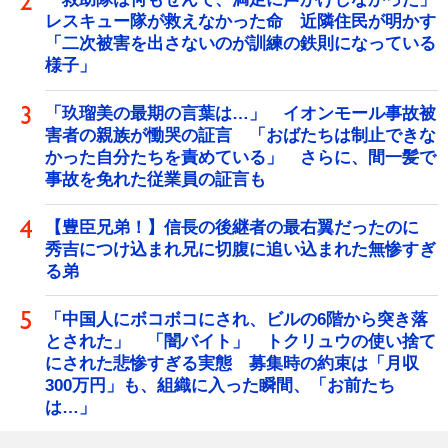
レスキュー隊が救えなかった命 近隣住民が明かす
「二次被害を出さないのが訓練の鉄則になっている
様子」
「玖瑠美の最期の言葉は…」 イオンモール事故被
害者の親族が慟哭の証言 「おばたちは制止できな
かった自分たちを責めている」 さらに、間一髪で
事故を免れた従業員の証言も
【豊臣兄弟！】信長の後継者の最右翼だったのに
秀吉につけ込まれ兄に切腹に追い込まれた無惨すぎ
る弟
「中国人にボコボコにされ、ビルの6階から突き落
とされた」 「闇バイト」 トクリュウの使い捨て
にされた悲惨すぎる実態 募集時の約束は「月収
300万円」も、組織に入った瞬間、「お前たち
は…」