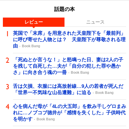
話題の本
レビュー
ニュース
英国で「末席」を用意された天皇陛下を「最前列」
に呼び寄せた人物とは？ 天皇陛下が尊敬される理
由
Book Bang
「死ぬとか言うな！」と怒鳴った日、妻は2人の子
を残して自死した…夫が「自分の犯した罪や愚か
さ」に向き合う魂の一冊
Book Bang
舌は欠損、衣服には高放射線…9人の若者が死んだ
「世界一不気味な山岳遭難」に迫る
Book Bang
心を病んだ母が「4Lの大五郎」を飲み干しゲロまみ
れに…ノブコブ徳井が「感情を失くした」子供時代
を明かす
Book Bang