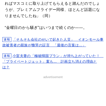
ればマスコミに取り上げてもらえると踏んだのでしょ
うが、プレミアムフライデー同様、ほとんど話題にな
りませんでしたね」（同）
“金曜日のから騒ぎ”はいつまで続くのか――。
「そもそも会社のせいで起きた人災」 イオンモール事
速報
故被害者の親族が慟哭の証言 「最後の言葉は…」
小室夫妻の「極秘帰国プラン」が持ち上がっていた！
速報
「プライベートジェット」案も… 計画立ち消えの理由と
は？
advertisement