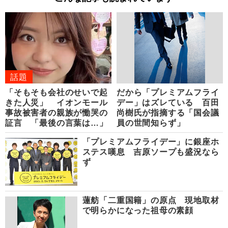
話題
「そもそも会社のせいで起
だから「プレミアムフライ
きた人災」 イオンモール
デー」はズレている 百田
事故被害者の親族が慟哭の
尚樹氏が指摘する「国会議
証言 「最後の言葉は…」
員の世間知らず」
「プレミアムフライデー」に銀座ホ
ステス嘆息 吉原ソープも盛況なら
ず
蓮舫「二重国籍」の原点 現地取材
で明らかになった祖母の素顔