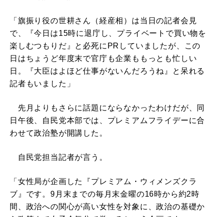
「旗振り役の世耕さん（経産相）は当日の記者会見
で、『今日は15時に退庁し、プライベートで買い物を
楽しむつもりだ』と必死にPRしていましたが、この
日はちょうど年度末で官庁も企業ももっとも忙しい
日。『大臣はよほど仕事がないんだろうね』と呆れる
記者もいました」
先月よりもさらに話題にならなかったわけだが、同
日午後、自民党本部では、プレミアムフライデーに合
わせて政治塾が開講した。
自民党担当記者が言う。
「女性局が企画した『プレミアム・ウィメンズクラ
ブ』です。9月末までの毎月末金曜の16時から約2時
間、政治への関心が高い女性を対象に、政治の基礎か