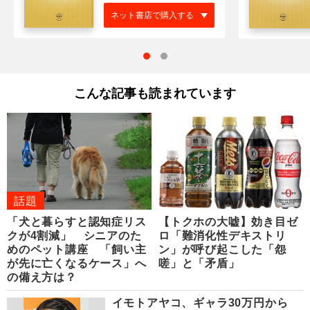
ネット書店で購入する
こんな記事も読まれています
話題
「犬と暮らすと認知症リス
【トクホの大嘘】効き目ゼ
クが4割減」 シニアのた
ロ「難消化性デキストリ
めのペット講座 「飼い主
ン」が呼び起こした「怨
が先に亡くなるケース」へ
嗟」と「矛盾」
の備え方は？
イモトアヤコ、ギャラ30万円から