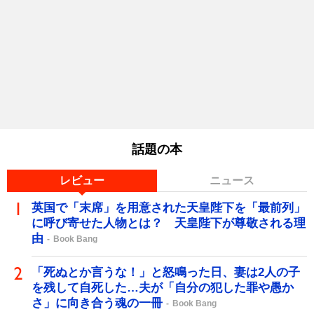
話題の本
レビュー
ニュース
英国で「末席」を用意された天皇陛下を「最前列」
に呼び寄せた人物とは？ 天皇陛下が尊敬される理
由
Book Bang
「死ぬとか言うな！」と怒鳴った日、妻は2人の子
を残して自死した…夫が「自分の犯した罪や愚か
さ」に向き合う魂の一冊
Book Bang