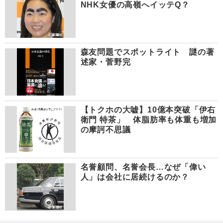
NHK女優の高嶺へイッテQ？
森友問題でスポットライト 謎の著
述家・菅野完
【トクホの大嘘】10億本突破「伊右
衛門 特茶」 体脂肪率も体重も増加
の摩訶不思議
名誉顧問、名誉会長…なぜ「偉い
人」は会社に居続けるのか？