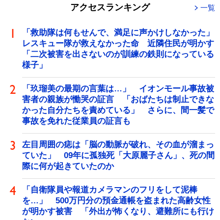
アクセスランキング
一覧
「救助隊は何もせんで、満足に声かけしなかった」
レスキュー隊が救えなかった命 近隣住民が明かす
「二次被害を出さないのが訓練の鉄則になっている
様子」
「玖瑠美の最期の言葉は…」 イオンモール事故被
害者の親族が慟哭の証言 「おばたちは制止できな
かった自分たちを責めている」 さらに、間一髪で
事故を免れた従業員の証言も
左目周囲の痣は「脳の動脈が破れ、その血が溜まっ
ていた」 09年に孤独死「大原麗子さん」、死の間
際に何が起きていたのか
「自衛隊員や報道カメラマンのフリをして泥棒
を…」 500万円分の預金通帳を盗まれた高齢女性
が明かす被害 「外出が怖くなり、避難所にも行け