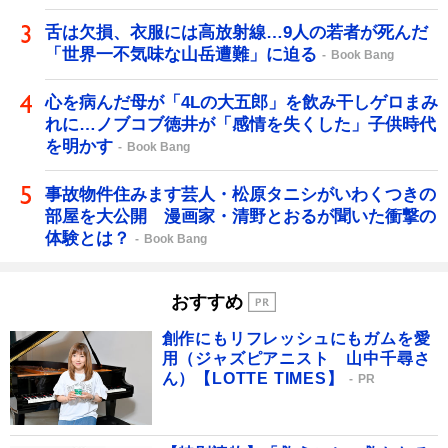
舌は欠損、衣服には高放射線…9人の若者が死んだ
「世界一不気味な山岳遭難」に迫る
Book Bang
心を病んだ母が「4Lの大五郎」を飲み干しゲロまみ
れに…ノブコブ徳井が「感情を失くした」子供時代
を明かす
Book Bang
事故物件住みます芸人・松原タニシがいわくつきの
部屋を大公開 漫画家・清野とおるが聞いた衝撃の
体験とは？
Book Bang
おすすめ
創作にもリフレッシュにもガムを愛
用（ジャズピアニスト 山中千尋さ
ん）【LOTTE TIMES】
PR