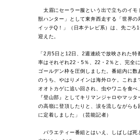
太眉にセーラー服という出で立ちのイモ
獣ハンター」として東奔西走する「世界の
イッテQ！」（日本テレビ系）は、先ごろ1
迎えた。
「2月5日と12日、2週連続で放映された特
率はそれぞれ22・5％、22・2％と、完全
ゴールデン枠を圧倒しました。番組内に数
のうち、やはりメインは海外ロケ。これま
オオトカゲに追い回され、虫やワニを食べ
『登山部』としてキリマンジャロやマッタ
の高嶺に登頂したりと、涙を流しながらも
に定着しました」（芸能記者）
バラエティー番組とはいえ、しばしば死と