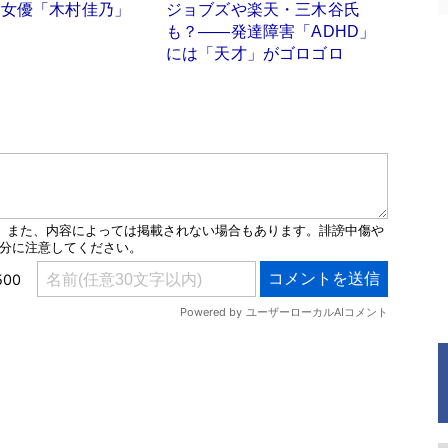
ィ女優「木村佳乃」
ジョブズや楽天・三木谷氏
り
も？――発達障害「ADHD」
には「天才」がゴロゴロ