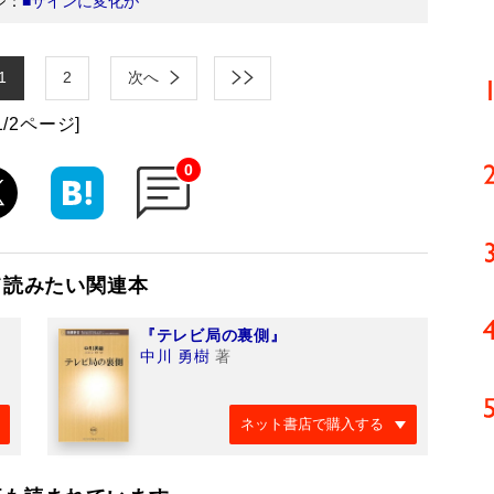
ジ：
■サインに変化が
1
2
次へ
1/2ページ]
0
て読みたい関連本
『テレビ局の裏側』
中川 勇樹
著
ネット書店で購入する