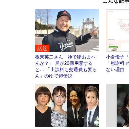
こんな記
話題
板東英二さん「ゆで卵おまへ
小倉優子
んか？」 局が20個用意する
「慰謝料
と… 「出演料も交通費も要ら
ない理由
ん」のゆで卵伝説