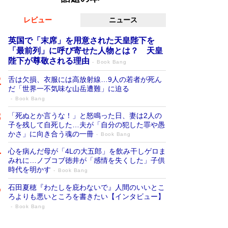
レビュー
ニュース
英国で「末席」を用意された天皇陛下を
「最前列」に呼び寄せた人物とは？ 天皇
陛下が尊敬される理由
Book Bang
舌は欠損、衣服には高放射線…9人の若者が死ん
だ「世界一不気味な山岳遭難」に迫る
Book Bang
「死ぬとか言うな！」と怒鳴った日、妻は2人の
子を残して自死した…夫が「自分の犯した罪や愚
かさ」に向き合う魂の一冊
Book Bang
心を病んだ母が「4Lの大五郎」を飲み干しゲロま
みれに…ノブコブ徳井が「感情を失くした」子供
時代を明かす
Book Bang
石田夏穂『わたしを庇わないで』人間のいいとこ
ろよりも悪いところを書きたい【インタビュー】
Book Bang
「叱って伸びるやつは、褒めたらもっと伸