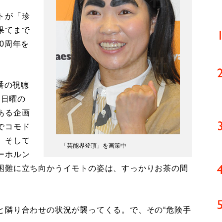
トが「珍
果てまで
0周年を
番の視聴
に日曜の
ある企画
でコモド
、そして
「芸能界登頂」を画策中
ーホルン
困難に立ち向かうイモトの姿は、すっかりお茶の間
隣り合わせの状況が襲ってくる。で、その“危険手