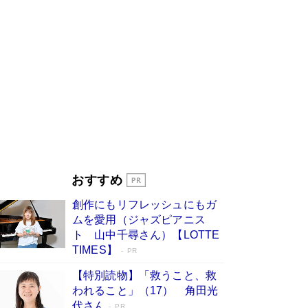
びる」俳優・高嶋政伸が家族に教わっ
た“人を育てるコツ”…芸への考え方を明か
す
Book Bang
「『火垂るの墓』は、大嘘である」原作者が抱き
続けた“自責の念”とは…「自己憐憫は描きたくな
い」監督が徹底的にこだわったこと（後編） #
戦争の記憶
Book Bang
美輪明宏 晩年の回答を集めた『ほほえんで生き
るための人生相談』がランクイン［エンターテイ
メントベストセラー］
Book Bang
「宇宙兄弟」最終46巻がベストセラー1位 宇宙
おすすめ
開発への関心を押し上げた18年の物語に幕 特装
版には「宇宙で描かれたマンガ」も収録
創作にもリフレッシュにもガ
Book Bang
ムを愛用（ジャズピアニス
友近氏、絶賛！ 鎌倉を舞台に、孤独を抱えた
ト 山中千尋さん）【LOTTE
人々が新たな一歩を踏み出す連作短篇集『海のほ
TIMES】
PR
とりのプラネット』試し読み
Book Bang
【特別読物】「救うこと、救
われること」（17） 角田光
代さん
PR