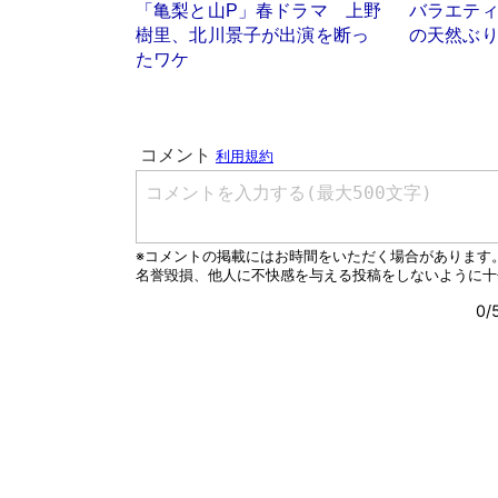
「亀梨と山P」春ドラマ 上野
バラエテ
樹里、北川景子が出演を断っ
の天然ぶ
たワケ