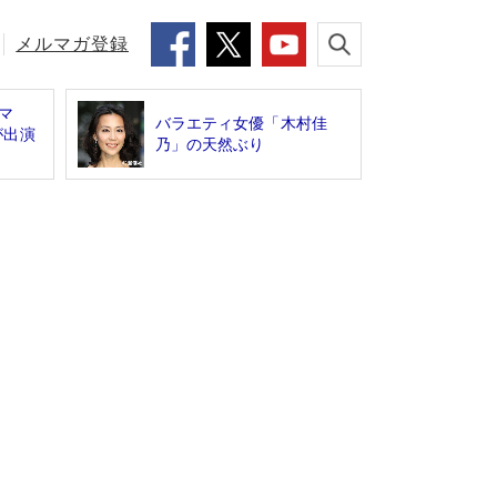
メルマガ登録
ラマ
バラエティ女優「木村佳
が出演
乃」の天然ぶり