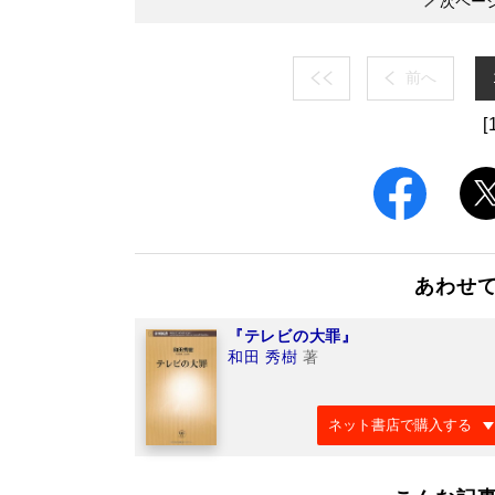
次ペー
前へ
[
あわせ
『テレビの大罪』
和田 秀樹
著
ネット書店で購入する