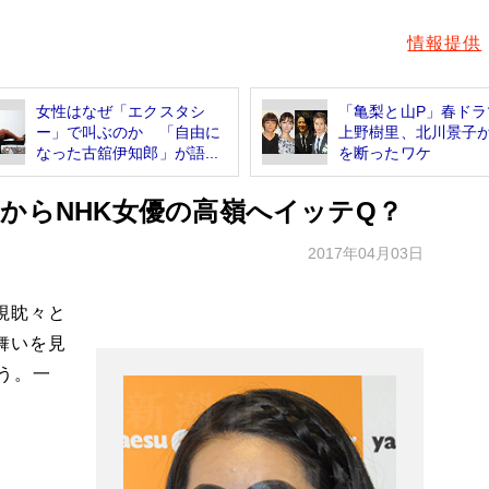
情報提供
女性はなぜ「エクスタシ
「亀梨と山P」春ド
ー」で叫ぶのか 「自由に
上野樹里、北川景子
なった古舘伊知郎」が語...
を断ったワケ
からNHK女優の高嶺へイッテQ？
2017年04月03日
視眈々と
舞いを見
う。一