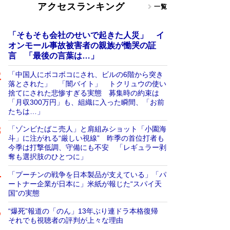
アクセスランキング
一覧
「そもそも会社のせいで起きた人災」 イ
オンモール事故被害者の親族が慟哭の証
言 「最後の言葉は…」
「中国人にボコボコにされ、ビルの6階から突き
落とされた」 「闇バイト」 トクリュウの使い
捨てにされた悲惨すぎる実態 募集時の約束は
「月収300万円」も、組織に入った瞬間、「お前
たちは…」
「ゾンビたばこ売人」と肩組みショット「小園海
斗」に注がれる“厳しい視線” 昨季の首位打者も
今季は打撃低調、守備にも不安 「レギュラー剥
奪も選択肢のひとつに」
「プーチンの戦争を日本製品が支えている」「パ
ートナー企業が日本に」米紙が報じた“スパイ天
国”の実態
“爆死”報道の「のん」13年ぶり連ドラ本格復帰
それでも視聴者の評判が上々な理由