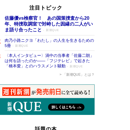
注目トピック
佐藤優vs検察官！ あの国策捜査から20
年、特捜取調室で対峙した因縁の二人がい
ま語り合ったこと
新潮QUE
肉乃小路ニクヨ「わたし」の人生を生きるための
5冊
新潮QUE
〈本人インタビュー〉渦中の当事者「佐藤二朗」
は何を語ったのか――「フジテレビ」で起きた
「橋本愛」とのハラスメント騒動
新潮QUE
「新潮QUE」とは？
話題の本