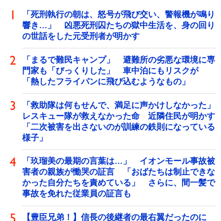
「死刑執行の朝は、怒号が飛び交い、警報機が鳴り
響き…」 凶悪死刑囚たちの獄中生活を、身の回り
の世話をした元受刑者が明かす
「まるで難民キャンプ」 避難所の劣悪な環境に専
門家も「びっくりした」 車中泊にもリスクが
「熱したフライパンに飛び込むようなもの」
「救助隊は何もせんで、満足に声かけしなかった」
レスキュー隊が救えなかった命 近隣住民が明かす
「二次被害を出さないのが訓練の鉄則になっている
様子」
「玖瑠美の最期の言葉は…」 イオンモール事故被
害者の親族が慟哭の証言 「おばたちは制止できな
かった自分たちを責めている」 さらに、間一髪で
事故を免れた従業員の証言も
【豊臣兄弟！】信長の後継者の最右翼だったのに