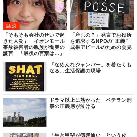
話題
「そもそも会社のせいで起
「産むの？」発言でお役所
きた人災」 イオンモール
を追求するNPOの“正義”
事故被害者の親族が慟哭の
成果アピールのための会見
証言 「最後の言葉は…」
「なめんなジャンパー」を着たくも
なる…生活保護の現場
ドラマ以上に熱かった ベテラン刑
事の正義感が泣ける
「生き甲斐が病院通い」という皮