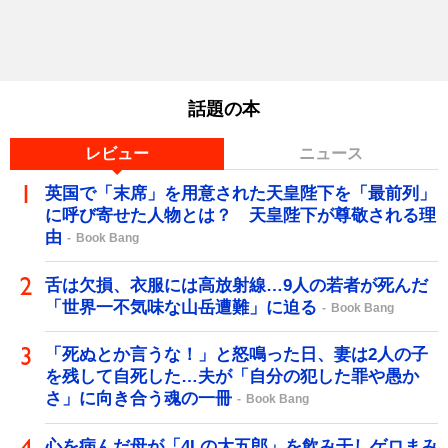
話題の本
レビュー
ニュース
英国で「末席」を用意された天皇陛下を「最前列」
に呼び寄せた人物とは？ 天皇陛下が尊敬される理
由
Book Bang
舌は欠損、衣服には高放射線…9人の若者が死んだ
「世界一不気味な山岳遭難」に迫る
Book Bang
「死ぬとか言うな！」と怒鳴った日、妻は2人の子
を残して自死した…夫が「自分の犯した罪や愚か
さ」に向き合う魂の一冊
Book Bang
心を病んだ母が「4Lの大五郎」を飲み干しゲロまみ