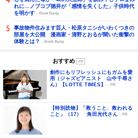
れに…ノブコブ徳井が「感情を失くした」子供時代
を明かす
Book Bang
事故物件住みます芸人・松原タニシがいわくつきの
部屋を大公開 漫画家・清野とおるが聞いた衝撃の
体験とは？
Book Bang
おすすめ
創作にもリフレッシュにもガムを愛
用（ジャズピアニスト 山中千尋さ
ん）【LOTTE TIMES】
PR
【特別読物】「救うこと、救われる
こと」（17） 角田光代さん
PR