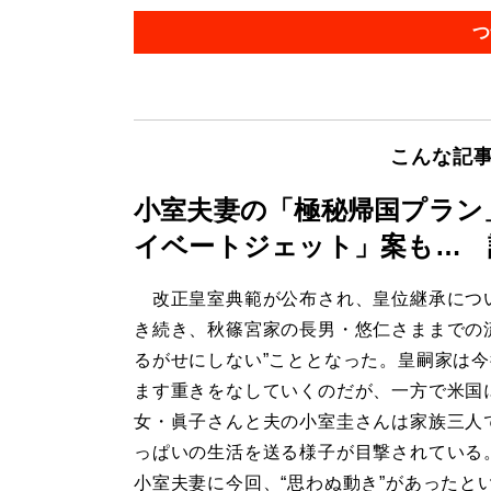
つ
こんな記
小室夫妻の「極秘帰国プラン
イベートジェット」案も… 
改正皇室典範が公布され、皇位継承につ
き続き、秋篠宮家の長男・悠仁さままでの
るがせにしない”こととなった。皇嗣家は
ます重きをなしていくのだが、一方で米国
女・眞子さんと夫の小室圭さんは家族三人
っぱいの生活を送る様子が目撃されている
小室夫妻に今回、“思わぬ動き”があったと