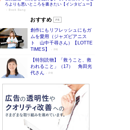
ろよりも悪いところを書きたい【インタビュー】
Book Bang
73歳でも働くしかない 「老後レス時代」
おすすめ
に交通誘導員の独白が話題
Book Bang
創作にもリフレッシュにもガ
「なんで？ そんな馬鹿な……」90歳になった作
ムを愛用（ジャズピアニス
家・阿刀田高さんが、ひとり暮らしの生活を明か
ト 山中千尋さん）【LOTTE
す
Book Bang
TIMES】
PR
追悼・東野圭吾さん 週間ベストセラーランキン
【特別読物】「救うこと、救
グに『容疑者Xの献身』『白夜行』など代表作が
われること」（17） 角田光
並ぶ［文庫ベストセラー］
Book Bang
代さん
PR
和田秀樹の70代、80代向け新書がベスト3を独
占 上半期1位にも選出［新書ベストセラー］
Book Bang
「『火垂るの墓』は、大嘘である」原作者が抱き
続けた“自責の念”とは…「自己憐憫は描きたくな
い」監督が徹底的にこだわったこと（後編） #
戦争の記憶
Book Bang