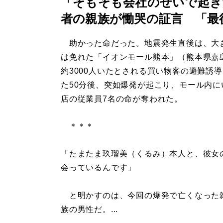
「そもそも会社のせいで起き
者の親族が慟哭の証言 「最
助かった命だった。地震発生直後は、大
は免れた「イオンモール熊本」（熊本県嘉
約3000人いたとされる買い物客の避難誘
た50分後、突如爆発が起こり、モール内に
店の従業員7名の命が奪われた。
＊＊＊
「たまたま玖瑠美（くるみ）本人と、彼女
会っているんです」
と明かすのは、今回の爆発で亡くなった雑
族の男性だ。...