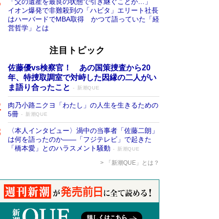
「父の遺産を最良の状態で引き継ぐことが…」
イオン爆発で非難殺到の「ハビタ」エリート社長
はハーバードでMBA取得 かつて語っていた「経
営哲学」とは
注目トピック
佐藤優vs検察官！ あの国策捜査から20
年、特捜取調室で対峙した因縁の二人がい
ま語り合ったこと
新潮QUE
肉乃小路ニクヨ「わたし」の人生を生きるための
5冊
新潮QUE
〈本人インタビュー〉渦中の当事者「佐藤二朗」
は何を語ったのか――「フジテレビ」で起きた
「橋本愛」とのハラスメント騒動
新潮QUE
「新潮QUE」とは？