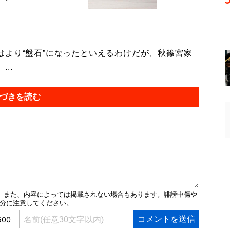
より“盤石”になったといえるわけだが、秋篠宮家
..
づきを読む