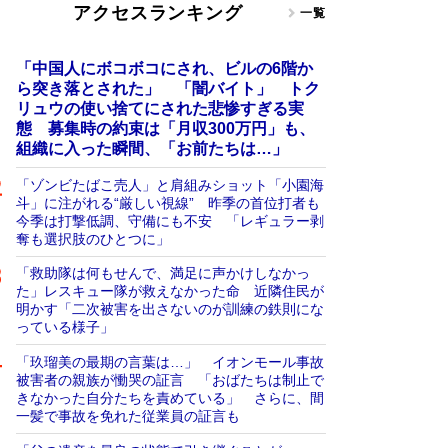
アクセスランキング
一覧
「中国人にボコボコにされ、ビルの6階か
ら突き落とされた」 「闇バイト」 トク
リュウの使い捨てにされた悲惨すぎる実
態 募集時の約束は「月収300万円」も、
組織に入った瞬間、「お前たちは…」
「ゾンビたばこ売人」と肩組みショット「小園海
斗」に注がれる“厳しい視線” 昨季の首位打者も
今季は打撃低調、守備にも不安 「レギュラー剥
奪も選択肢のひとつに」
「救助隊は何もせんで、満足に声かけしなかっ
た」レスキュー隊が救えなかった命 近隣住民が
明かす「二次被害を出さないのが訓練の鉄則にな
っている様子」
「玖瑠美の最期の言葉は…」 イオンモール事故
被害者の親族が慟哭の証言 「おばたちは制止で
きなかった自分たちを責めている」 さらに、間
一髪で事故を免れた従業員の証言も