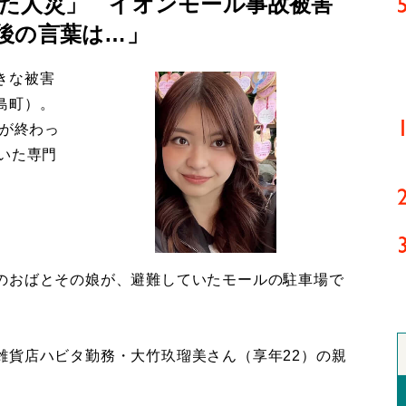
た人災」 イオンモール事故被害
後の言葉は…」
きな被害
島町）。
導が終わっ
いた専門
のおばとその娘が、避難していたモールの駐車場で
貨店ハビタ勤務・大竹玖瑠美さん（享年22）の親