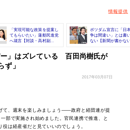
情報提供
「実現可能な政策を提案し
ポツダム宣言に「日
てもらいたい」蓮舫民進党
争は間違い」とは書
へ箴言【対談・高村副...
ない【新聞が書かない.
ー」はズレている 百田尚樹氏が
らず」
2017年03月07日
げて、週末を楽しみましょう――政府と経団連が提
ら一部で実施され始めました。官民連携で推進、と
り役は経産省だと見ていいのでしょう。