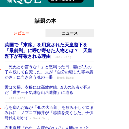
話題の本
レビュー
ニュース
英国で「末席」を用意された天皇陛下を
「最前列」に呼び寄せた人物とは？ 天皇
陛下が尊敬される理由
Book Bang
「死ぬとか言うな！」と怒鳴った日、妻は2人の
子を残して自死した…夫が「自分の犯した罪や愚
かさ」に向き合う魂の一冊
Book Bang
舌は欠損、衣服には高放射線…9人の若者が死ん
だ「世界一不気味な山岳遭難」に迫る
Book Bang
心を病んだ母が「4Lの大五郎」を飲み干しゲロま
みれに…ノブコブ徳井が「感情を失くした」子供
時代を明かす
Book Bang
石田夏穂『わたしを庇わないで』人間のいいとこ