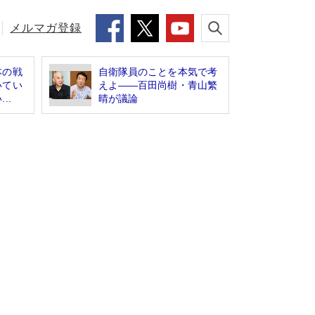
メルマガ登録
本の戦
自衛隊員のことを本気で考
いてい
えよ――百田尚樹・青山繁
..
晴が議論