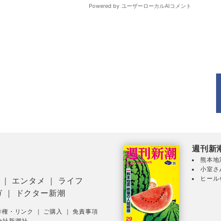
週刊新
熊本地
小室さ
ヒール
｜
エンタメ
｜
ライフ
ガ
｜
ドクター新潮
作権・リンク
｜
ご購入
｜
免責事項