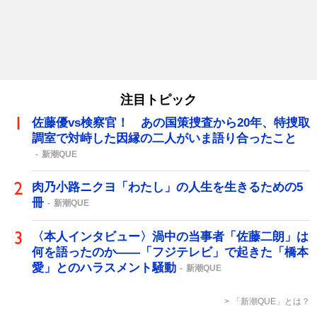
注目トピック
佐藤優vs検察官！ あの国策捜査から20年、特捜取
調室で対峙した因縁の二人がいま語り合ったこと
新潮QUE
肉乃小路ニクヨ「わたし」の人生を生きるための5
冊
新潮QUE
〈本人インタビュー〉渦中の当事者「佐藤二朗」は
何を語ったのか――「フジテレビ」で起きた「橋本
愛」とのハラスメント騒動
新潮QUE
「新潮QUE」とは？