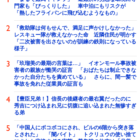
門家も「びっくりした」 車中泊にもリスクが
「熱したフライパンに飛び込むようなもの」
「救助隊は何もせんで、満足に声かけしなかった」
レスキュー隊が救えなかった命 近隣住民が明かす
「二次被害を出さないのが訓練の鉄則になっている
様子」
「玖瑠美の最期の言葉は…」 イオンモール事故被
害者の親族が慟哭の証言 「おばたちは制止できな
かった自分たちを責めている」 さらに、間一髪で
事故を免れた従業員の証言も
【豊臣兄弟！】信長の後継者の最右翼だったのに
秀吉につけ込まれ兄に切腹に追い込まれた無惨すぎ
る弟
「中国人にボコボコにされ、ビルの6階から突き落
とされた」 「闇バイト」 トクリュウの使い捨て