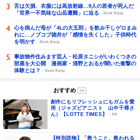
舌は欠損、衣服には高放射線…9人の若者が死んだ
「世界一不気味な山岳遭難」に迫る
Book Bang
心を病んだ母が「4Lの大五郎」を飲み干しゲロまみ
れに…ノブコブ徳井が「感情を失くした」子供時代
を明かす
Book Bang
事故物件住みます芸人・松原タニシがいわくつきの
部屋を大公開 漫画家・清野とおるが聞いた衝撃の
体験とは？
Book Bang
おすすめ
創作にもリフレッシュにもガムを愛
用（ジャズピアニスト 山中千尋さ
ん）【LOTTE TIMES】
PR
【特別読物】「救うこと、救われる