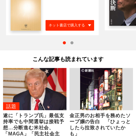
ネット書店で購入する
こんな記事も読まれています
話題
遂に「トランプ氏」最低支
金正男のお相手を務めたソ
持率でも中間選挙は接戦予
ープ嬢の告白 「ひょっと
想…分断進む米社会、
したら拉致されていたか
「MAGA」「民主社会主
も」