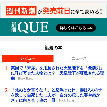
話題の本
レビュー
ニュース
英国で「末席」を用意された天皇陛下を「最前列」
に呼び寄せた人物とは？ 天皇陛下が尊敬される理
由
Book Bang
「死ぬとか言うな！」と怒鳴った日、妻は2人の子
を残して自死した…夫が「自分の犯した罪や愚か
さ」に向き合う魂の一冊
Book Bang