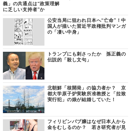
義」の共通点は“政策理解
に乏しい支持者”か
公安当局に狙われ日本へ“亡命”！中
国人が描いた習近平政権批判マンガ
の「凄い中身」
トランプにも刺さったか 孫正義の
伝説的「殺し文句」
北朝鮮「核開発」の協力者か？ 京
都大学原子炉実験所准教授と「拉致
実行犯」の娘が結婚していた！
フィリピンパブ嬢はなぜ日本人から
金をむしるのか？ 若き研究者が見