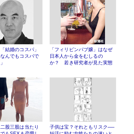
氏「結婚のコスパ」
「フィリピンパブ嬢」はなぜ
「なんでもコスパで
日本人から金をむしるの
カ」
か？ 若き研究者が見た実態
、二股三股は当たり
子供は宝？それともリスク──
でもSEX＆恋愛し
妊活に励む女性たちの迷いと