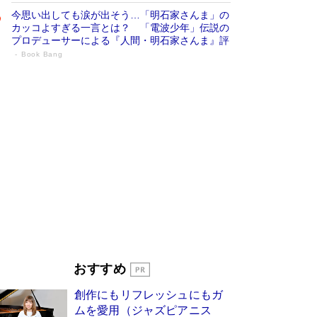
今思い出しても涙が出そう…「明石家さんま」の
カッコよすぎる一言とは？ 「電波少年」伝説の
プロデューサーによる『人間・明石家さんま』評
Book Bang
「叱って伸びるやつは、褒めたらもっと伸
びる」俳優・高嶋政伸が家族に教わっ
た“人を育てるコツ”…芸への考え方を明か
す
Book Bang
「『火垂るの墓』は、大嘘である」原作者が抱き
続けた“自責の念”とは…「自己憐憫は描きたくな
い」監督が徹底的にこだわったこと（後編） #
戦争の記憶
Book Bang
美輪明宏 晩年の回答を集めた『ほほえんで生き
るための人生相談』がランクイン［エンターテイ
メントベストセラー］
Book Bang
「宇宙兄弟」最終46巻がベストセラー1位 宇宙
おすすめ
開発への関心を押し上げた18年の物語に幕 特装
版には「宇宙で描かれたマンガ」も収録
創作にもリフレッシュにもガ
Book Bang
ムを愛用（ジャズピアニス