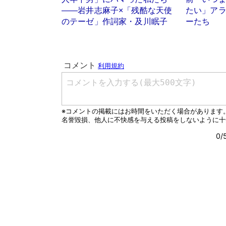
――岩井志麻子×「残酷な天使
たい」ア
のテーゼ」作詞家・及川眠子
ーたち