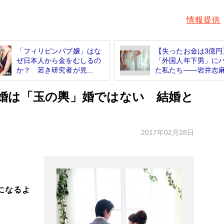
情報提供
「フィリピンパブ嬢」はな
【失ったお金は3億円
ぜ日本人から金をむしるの
「外国人年下男」に
か？ 若き研究者が見...
た私たち――岩井志麻子
婚は「玉の輿」婚ではない 結婚と
2017年02月28日
になるよ