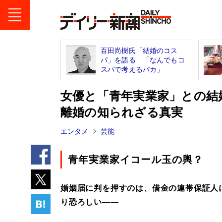
百田尚樹氏「結婚のコス
パ」を語る 「なんでもコ
スパで考えるバカ」
女優と「青年実業家」との結
離婚の知られざる真実
エンタメ
芸能
青年実業家イコール玉の輿？
婚姻届に判を押すのは、借金の連帯保証人
り恐ろしい――