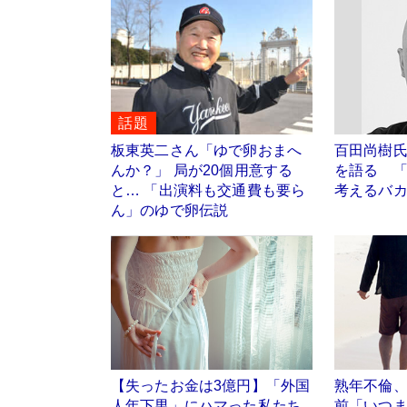
話題
板東英二さん「ゆで卵おまへ
百田尚樹
んか？」 局が20個用意する
を語る 
と… 「出演料も交通費も要ら
考えるバ
ん」のゆで卵伝説
【失ったお金は3億円】「外国
熟年不倫
人年下男」にハマった私たち
前「いつま