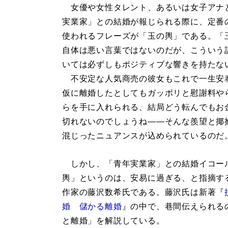
女優や女性タレント、あるいは女子アナ
実業家」との結婚が報じられる際に、定番
使われるフレーズが「玉の輿」である。「
自体は悪い言葉ではないのだが、こういう
いては必ずしもポジティブな響きを持たな
不安定な人気商売の彼女もこれで一生安
仮に離婚したとしてもガッポリと慰謝料や
らを手に入れられる、結局どう転んでもお
切れないのでしょうね――そんな羨望と揶
混じったニュアンスが込められているのだ
しかし、「青年実業家」との結婚イコー
輿」というのは、安易に過ぎる、と指摘す
作家の藤沢数希氏である。藤沢氏は新著『
婚 儲かる離婚
』の中で、巷間伝えられる
と離婚」を解説している。