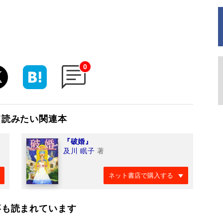
0
て読みたい関連本
『破婚』
及川 眠子
著
ネット書店で購入する
事も読まれています