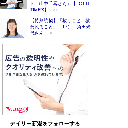
「不意に涙が出そうに…」高嶋政伸が明かし
ト 山中千尋さん）【LOTTE
た“13歳の娘を暴行する役”への葛藤 インティマ
TIMES】
PR
シーコーディネーターに支えられたNHK『大奥』
の裏側
Book Bang
【特別読物】「救うこと、救
われること」（17） 角田光
代さん
PR
デイリー新潮をフォローする