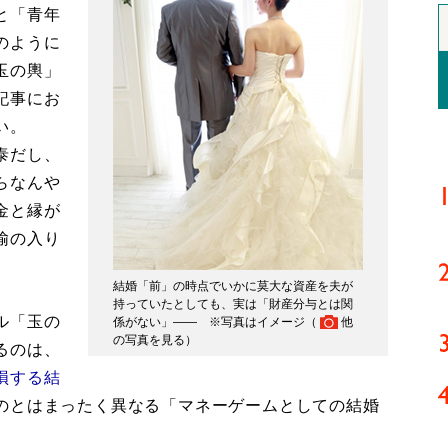
と「青年
のように
玉の輿」
記事にお
い。
泰だし、
らなんや
金と縁が
揄の入り
。
結婚「前」の時点でいかに莫大な資産を夫が
持っていたとしても、実は「財産分与とは関
ル「玉の
係がない」―― ※写真はイメージ（
他
の写真を見る
）
るのは、
損する結
のとはまったく異なる「マネーゲームとしての結婚