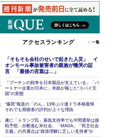
アクセスランキング
一覧
「そもそも会社のせいで起きた人災」 イ
オンモール事故被害者の親族が慟哭の証
言 「最後の言葉は…」
「プーチンの戦争を日本製品が支えている」「パ
ートナー企業が日本に」米紙が報じた“スパイ天
国”の実態
“爆死”報道の「のん」13年ぶり連ドラ本格復帰
それでも視聴者の評判が上々な理由
遂に「トランプ氏」最低支持率でも中間選挙は接
戦予想…分断進む米社会、「MAGA」「民主社会
主義」の共通点は“政策理解に乏しい支持者”か