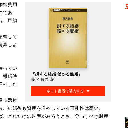
婚姻費用
のであ
合、巨額
結婚して
清算しよ
持ってい
『損する結婚 儲かる離婚』
。離婚時
藤沢 数希 著
増やした
ネット書店で購入する
役で活躍
ら、結婚後も資産を増やしている可能性は高い。
ば、どれだけの財産があろうとも、分与すべき財産