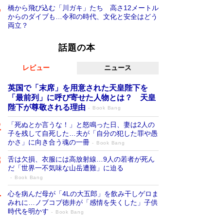
橋から飛び込む「川ガキ」たち 高さ12メートル
からのダイブも…令和の時代、文化と安全はどう
両立？
話題の本
レビュー
ニュース
英国で「末席」を用意された天皇陛下を
「最前列」に呼び寄せた人物とは？ 天皇
陛下が尊敬される理由
Book Bang
「死ぬとか言うな！」と怒鳴った日、妻は2人の
子を残して自死した…夫が「自分の犯した罪や愚
かさ」に向き合う魂の一冊
Book Bang
舌は欠損、衣服には高放射線…9人の若者が死ん
だ「世界一不気味な山岳遭難」に迫る
Book Bang
心を病んだ母が「4Lの大五郎」を飲み干しゲロま
みれに…ノブコブ徳井が「感情を失くした」子供
時代を明かす
Book Bang