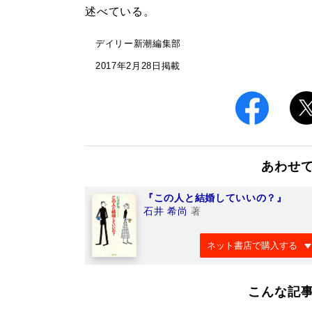
述べている。
デイリー新潮編集部
2017年2月28日掲載
あわせ
『この人と結婚していいの？』
石井 希尚
著
ネット書店で購入する
こんな記