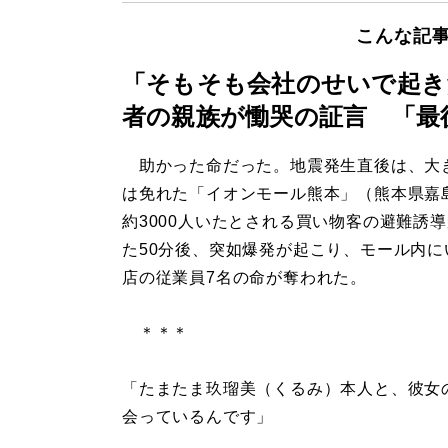
こんな記
「そもそも会社のせいで起き
者の親族が慟哭の証言 「最
助かった命だった。地震発生直後は、大
は免れた「イオンモール熊本」（熊本県嘉
約3000人いたとされる買い物客の避難誘
た50分後、突如爆発が起こり、モール内に
店の従業員7名の命が奪われた。
＊＊＊
「たまたま玖瑠美（くるみ）本人と、彼女
会っているんです」