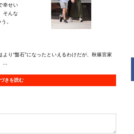
で幸せい
。そんな
いう。
より“盤石”になったといえるわけだが、秋篠宮家
..
づきを読む