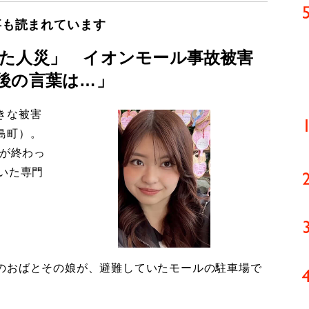
事も読まれています
た人災」 イオンモール事故被害
後の言葉は…」
きな被害
島町）。
導が終わっ
いた専門
のおばとその娘が、避難していたモールの駐車場で