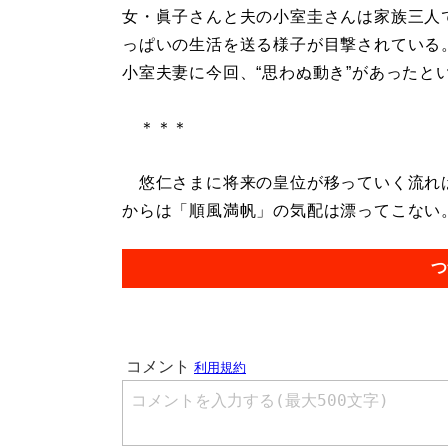
女・眞子さんと夫の小室圭さんは家族三人
っぱいの生活を送る様子が目撃されている
小室夫妻に今回、“思わぬ動き”があったと
＊＊＊
悠仁さまに将来の皇位が移っていく流れは
からは「順風満帆」の気配は漂ってこない。.
つ