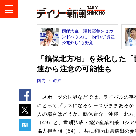
鶴保大臣、議員宿舎をセカ
ンドハウスに 物件の“資産
公開外し”も発覚
「鶴保北方相」を茶化した「
連から注意の可能性も
国内
政治
スポーツの世界などでは、ライバルの存
にとってプラスになるケースがままあるが
人の場合はどうか。鶴保庸介・沖縄・北方
（49）と、世耕弘成・経済産業相兼ロシア
協力担当相（54）。共に和歌山県選出の参