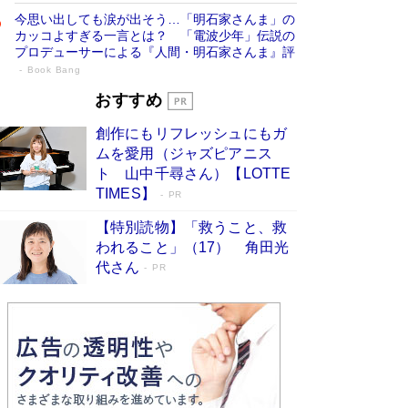
今思い出しても涙が出そう…「明石家さんま」の
カッコよすぎる一言とは？ 「電波少年」伝説の
プロデューサーによる『人間・明石家さんま』評
Book Bang
「宇宙兄弟」最終46巻がベストセラー1
おすすめ
位 宇宙開発への関心を押し上げた18年の
創作にもリフレッシュにもガ
物語に幕 特装版には「宇宙で描かれたマ
ムを愛用（ジャズピアニス
ンガ」も収録
Book Bang
ト 山中千尋さん）【LOTTE
美輪明宏 晩年の回答を集めた『ほほえんで生き
TIMES】
PR
るための人生相談』がランクイン［エンターテイ
メントベストセラー］
Book Bang
【特別読物】「救うこと、救
われること」（17） 角田光
「『火垂るの墓』は、大嘘である」原作者が抱き
代さん
続けた“自責の念”とは…「自己憐憫は描きたくな
PR
い」監督が徹底的にこだわったこと（後編） #
戦争の記憶
Book Bang
「叱って伸びるやつは、褒めたらもっと伸びる」
俳優・高嶋政伸が家族に教わった“人を育てるコ
ツ”…芸への考え方を明かす
Book Bang
東野圭吾、伊坂幸太郎の人気シリーズ最新作どち