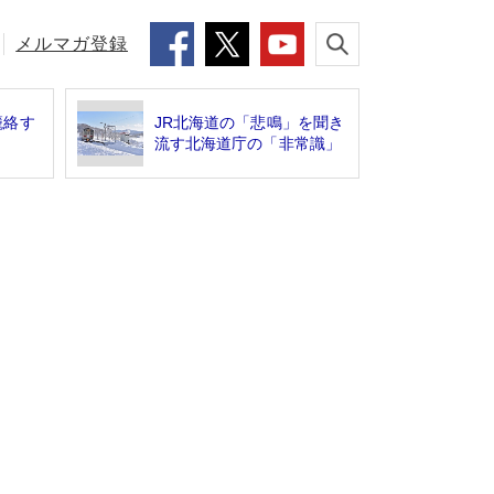
メルマガ登録
籠絡す
JR北海道の「悲鳴」を聞き
流す北海道庁の「非常識」