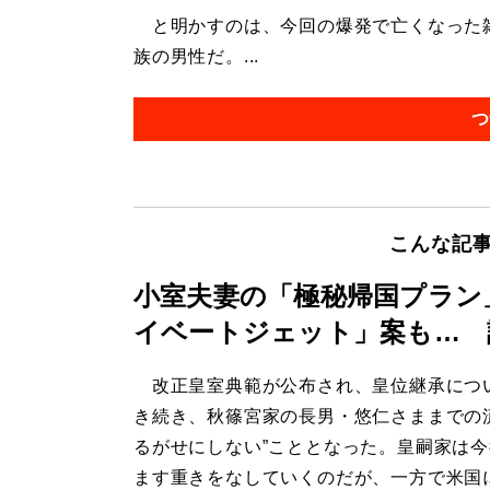
と明かすのは、今回の爆発で亡くなった雑
族の男性だ。...
つ
こんな記
小室夫妻の「極秘帰国プラン
イベートジェット」案も… 
改正皇室典範が公布され、皇位継承につ
き続き、秋篠宮家の長男・悠仁さままでの
るがせにしない”こととなった。皇嗣家は
ます重きをなしていくのだが、一方で米国