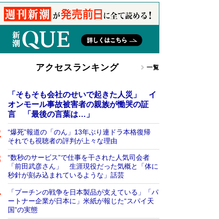
アクセスランキング
一覧
「そもそも会社のせいで起きた人災」 イ
オンモール事故被害者の親族が慟哭の証
言 「最後の言葉は…」
“爆死”報道の「のん」13年ぶり連ドラ本格復帰
それでも視聴者の評判が上々な理由
“数秒のサービス”で仕事を干された人気司会者
「前田武彦さん」 生涯現役だった気概と「体に
秒針が刻み込まれているような」話芸
「プーチンの戦争を日本製品が支えている」「パ
ートナー企業が日本に」米紙が報じた“スパイ天
国”の実態