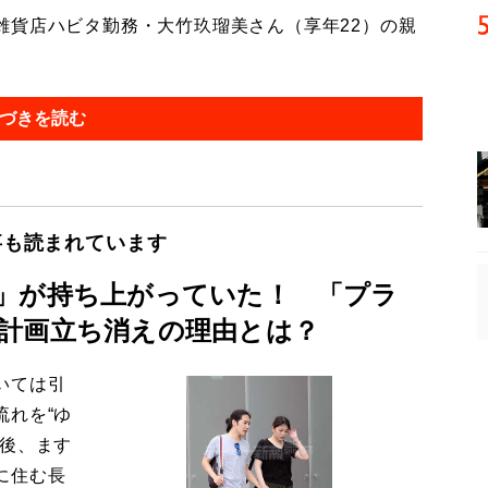
貨店ハビタ勤務・大竹玖瑠美さん（享年22）の親
づきを読む
事も読まれています
」が持ち上がっていた！ 「プラ
計画立ち消えの理由とは？
いては引
流れを“ゆ
今後、ます
に住む長