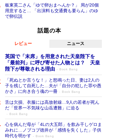
板東英二さん「ゆで卵おまへんか？」 局が20個
用意すると… 「出演料も交通費も要らん」のゆ
で卵伝説
話題の本
レビュー
ニュース
英国で「末席」を用意された天皇陛下を
「最前列」に呼び寄せた人物とは？ 天皇
陛下が尊敬される理由
Book Bang
「死ぬとか言うな！」と怒鳴った日、妻は2人の
子を残して自死した…夫が「自分の犯した罪や愚
かさ」に向き合う魂の一冊
Book Bang
舌は欠損、衣服には高放射線…9人の若者が死ん
だ「世界一不気味な山岳遭難」に迫る
Book Bang
心を病んだ母が「4Lの大五郎」を飲み干しゲロま
みれに…ノブコブ徳井が「感情を失くした」子供
時代を明かす
Book Bang