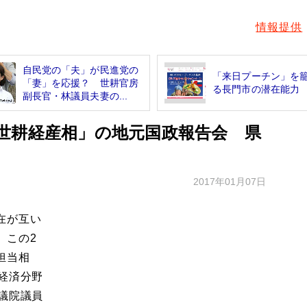
情報提供
自民党の「夫」が民進党の
「来日プーチン」を
「妻」を応援？ 世耕官房
る長門市の潜在能力
副長官・林議員夫妻の...
世耕経産相」の地元国政報告会 県
2017年01月07日
在が互い
、この2
担当相
経済分野
議院議員