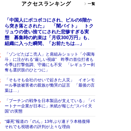
アクセスランキング
一覧
「中国人にボコボコにされ、ビルの6階か
ら突き落とされた」 「闇バイト」 トク
リュウの使い捨てにされた悲惨すぎる実
態 募集時の約束は「月収300万円」も、
組織に入った瞬間、「お前たちは…」
「ゾンビたばこ売人」と肩組みショット「小園海
斗」に注がれる“厳しい視線” 昨季の首位打者も
今季は打撃低調、守備にも不安 「レギュラー剥
奪も選択肢のひとつに」
「そもそも会社のせいで起きた人災」 イオンモ
ール事故被害者の親族が慟哭の証言 「最後の言
葉は…」
「プーチンの戦争を日本製品が支えている」「パ
ートナー企業が日本に」米紙が報じた“スパイ天
国”の実態
“爆死”報道の「のん」13年ぶり連ドラ本格復帰
それでも視聴者の評判が上々な理由