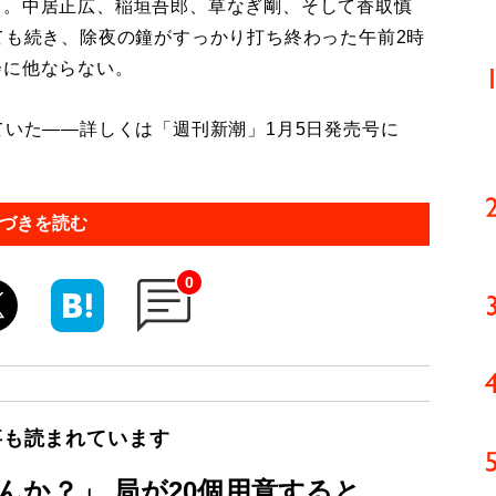
。中居正広、稲垣吾郎、草なぎ剛、そして香取慎
ても続き、除夜の鐘がすっかり打ち終わった午前2時
会に他ならない。
ていた――詳しくは「週刊新潮」1月5日発売号に
づきを読む
0
事も読まれています
んか？」 局が20個用意すると…