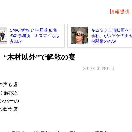
情報提供
SMAP解散で“中居派”結集
キムタク主演映画を
の新事務所 キスマイらも
会社」が大宣伝のナ
参加か
散騒動の余波
 “木村以外”で解散の宴
2017年01月01日
の声も虚
く解散と
メンバーの
の飲食店