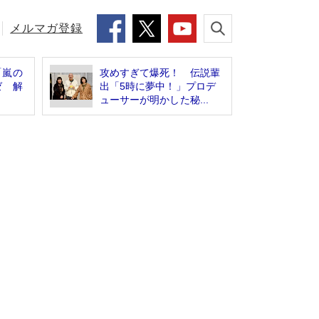
メルマガ登録
「嵐の
攻めすぎて爆死！ 伝説輩
ゼ 解
出「5時に夢中！」プロデ
ューサーが明かした秘...