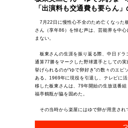
「出演料も交通費も要らん」
7月22日に慢性心不全のため亡くなった
さん（享年86）を悼む声は、芸能界を中心
まない。
板東さんの生涯を振り返る際、中日ドラ
通算77勝をマークした野球選手としての実
挙げられるのが“ゆで卵好き”の数々のエピ
ある。1969年に現役を引退し、テレビに
移した板東さんは、79年開始の生放送番組
福亭鶴瓶が脇を固めた。
その当時から楽屋にはゆで卵が用意されてい
つ