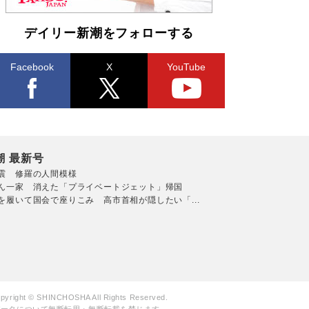
デイリー新潮をフォローする
Facebook
X
YouTube
潮 最新号
震 修羅の人間模様
ん一家 消えた「プライベートジェット」帰国
を履いて国会で座りこみ 高市首相が隠したい「...
pyright © SHINCHOSHA All Rights Reserved.
データについて無断転用・無断転載を禁じます。