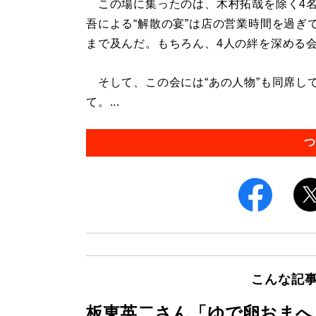
この場に集ったのは、木村拓哉を除く4名
吾による“解散の宴”は店の営業時間を過ぎ
まで及んだ。もちろん、4人の絆を深める
そして、この会には“あの人物”も同席し
て。...
つ
こんな記
板東英二さん「ゆで卵おまへ