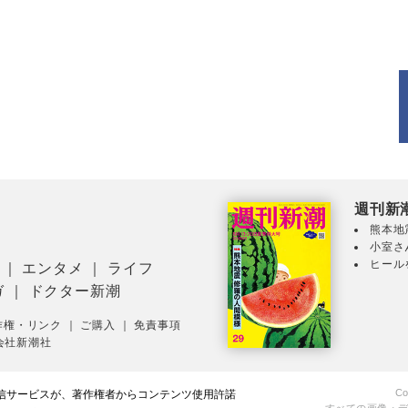
週刊新
熊本地
小室さ
ヒール
｜
エンタメ
｜
ライフ
ガ
｜
ドクター新潮
作権・リンク
｜
ご購入
｜
免責事項
会社新潮社
Co
配信サービスが、著作権者からコンテンツ使用許諾
すべての画像・