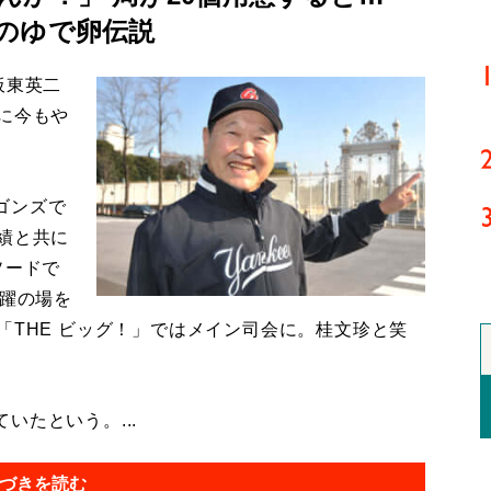
のゆで卵伝説
板東英二
に今もや
ゴンズで
績と共に
ソードで
活躍の場を
「THE ビッグ！」ではメイン司会に。桂文珍と笑
たという。...
づきを読む