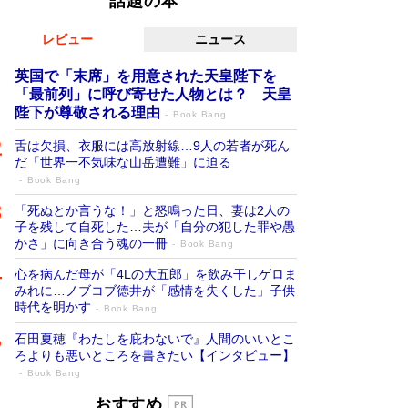
話題の本
レビュー
ニュース
英国で「末席」を用意された天皇陛下を
「最前列」に呼び寄せた人物とは？ 天皇
陛下が尊敬される理由
Book Bang
舌は欠損、衣服には高放射線…9人の若者が死ん
だ「世界一不気味な山岳遭難」に迫る
Book Bang
「死ぬとか言うな！」と怒鳴った日、妻は2人の
子を残して自死した…夫が「自分の犯した罪や愚
かさ」に向き合う魂の一冊
Book Bang
心を病んだ母が「4Lの大五郎」を飲み干しゲロま
みれに…ノブコブ徳井が「感情を失くした」子供
時代を明かす
Book Bang
石田夏穂『わたしを庇わないで』人間のいいとこ
ろよりも悪いところを書きたい【インタビュー】
Book Bang
「叱って伸びるやつは、褒めたらもっと伸
おすすめ