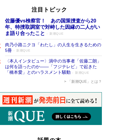
注目トピック
佐藤優vs検察官！ あの国策捜査から20
年、特捜取調室で対峙した因縁の二人がい
ま語り合ったこと
新潮QUE
肉乃小路ニクヨ「わたし」の人生を生きるための
5冊
新潮QUE
〈本人インタビュー〉渦中の当事者「佐藤二朗」
は何を語ったのか――「フジテレビ」で起きた
「橋本愛」とのハラスメント騒動
新潮QUE
「新潮QUE」とは？