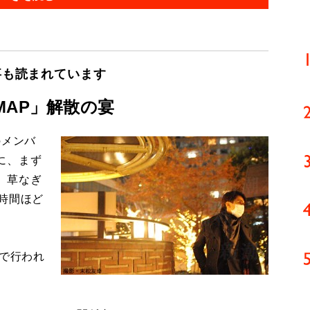
事も読まれています
MAP」解散の宴
のメンバ
に、まず
、草なぎ
時間ほど
で行われ