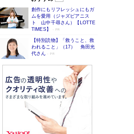
びる」俳優・高嶋政伸が家族に教わっ
創作にもリフレッシュにもガ
た“人を育てるコツ”…芸への考え方を明か
ムを愛用（ジャズピアニス
す
Book Bang
ト 山中千尋さん）【LOTTE
「『火垂るの墓』は、大嘘である」原作者が抱き
TIMES】
PR
続けた“自責の念”とは…「自己憐憫は描きたくな
い」監督が徹底的にこだわったこと（後編） #
【特別読物】「救うこと、救
戦争の記憶
Book Bang
われること」（17） 角田光
代さん
美輪明宏 晩年の回答を集めた『ほほえんで生き
PR
るための人生相談』がランクイン［エンターテイ
メントベストセラー］
Book Bang
「宇宙兄弟」最終46巻がベストセラー1位 宇宙
開発への関心を押し上げた18年の物語に幕 特装
版には「宇宙で描かれたマンガ」も収録
Book Bang
「不意に涙が出そうに…」高嶋政伸が明かし
た“13歳の娘を暴行する役”への葛藤 インティマ
シーコーディネーターに支えられたNHK『大奥』
の裏側
Book Bang