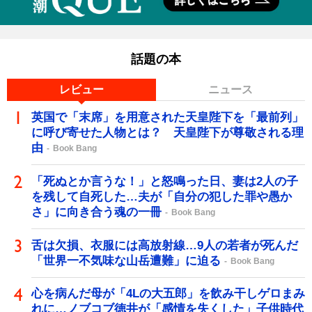
話題の本
レビュー
ニュース
英国で「末席」を用意された天皇陛下を「最前列」
に呼び寄せた人物とは？ 天皇陛下が尊敬される理
由
Book Bang
「死ぬとか言うな！」と怒鳴った日、妻は2人の子
を残して自死した…夫が「自分の犯した罪や愚か
さ」に向き合う魂の一冊
Book Bang
舌は欠損、衣服には高放射線…9人の若者が死んだ
「世界一不気味な山岳遭難」に迫る
Book Bang
心を病んだ母が「4Lの大五郎」を飲み干しゲロまみ
れに…ノブコブ徳井が「感情を失くした」子供時代