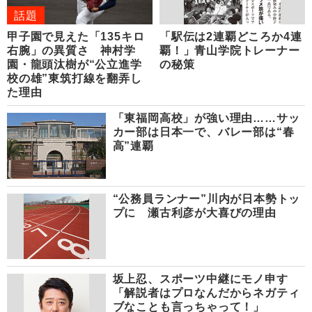
話題
甲子園で見えた「135キロ
「駅伝は2連覇どころか4連
右腕」の異質さ 神村学
覇！」青山学院トレーナー
園・龍頭汰樹が“公立進学
の秘策
校の雄”東筑打線を翻弄し
た理由
「東福岡高校」が強い理由……サッ
カー部は日本一で、バレー部は“春
高”連覇
“公務員ランナー”川内が日本勢トッ
プに 瀬古利彦が大喜びの理由
坂上忍、スポーツ中継にモノ申す
「解説者はプロなんだからネガティ
ブなことも言っちゃって！」