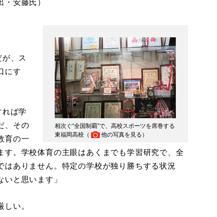
出・安藤氏）
だが、ス
口にす
すれば学
だ、その
相次ぐ“全国制覇”で、高校スポーツを席巻する
東福岡高校（
他の写真を見る
）
教育の一
ます。学校体育の主眼はあくまでも学習研究で、全
ではありません。特定の学校が独り勝ちする状況
ないと思います」
厳しい。