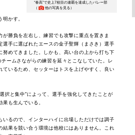
“春高”で史上7校目の連覇を達成したバレー部
（
他の写真を見る
）
う明かす。
力が勝負を左右し、練習でも攻撃に重点を置きま
定選手に選ばれたエースの金子聖輝（まさき）選手
に努めてきました。しかも、高い台の上から打ち下
のチームさながらの練習を延々とこなしていた。レ
れているため、セッターはトスを上げやすく、良い
選択と集中”によって、選手を強化してきたことが
効果も生んでいる。
もいるので、インターハイに出場しただけでは調子
の結果を競い合う環境は他校にはありません。これ