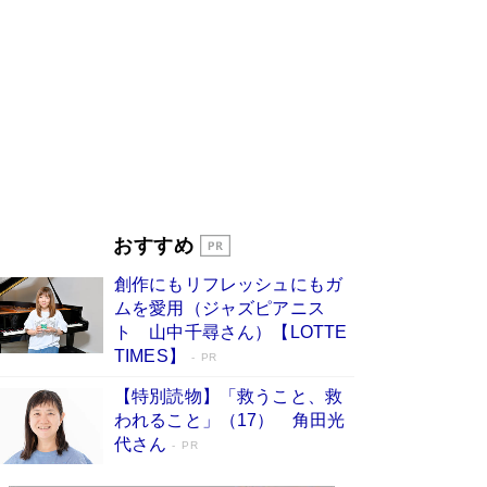
す
Book Bang
「『火垂るの墓』は、大嘘である」原作者が抱き
続けた“自責の念”とは…「自己憐憫は描きたくな
い」監督が徹底的にこだわったこと（後編） #
戦争の記憶
Book Bang
美輪明宏 晩年の回答を集めた『ほほえんで生き
るための人生相談』がランクイン［エンターテイ
メントベストセラー］
Book Bang
「宇宙兄弟」最終46巻がベストセラー1位 宇宙
おすすめ
開発への関心を押し上げた18年の物語に幕 特装
版には「宇宙で描かれたマンガ」も収録
創作にもリフレッシュにもガ
Book Bang
ムを愛用（ジャズピアニス
「不意に涙が出そうに…」高嶋政伸が明かし
ト 山中千尋さん）【LOTTE
た“13歳の娘を暴行する役”への葛藤 インティマ
TIMES】
PR
シーコーディネーターに支えられたNHK『大奥』
の裏側
Book Bang
【特別読物】「救うこと、救
われること」（17） 角田光
代さん
PR