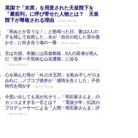
英国で「末席」を用意された天皇陛下を
「最前列」に呼び寄せた人物とは？ 天皇
陛下が尊敬される理由
Book Bang
「死ぬとか言うな！」と怒鳴った日、妻は2人の
子を残して自死した…夫が「自分の犯した罪や愚
かさ」に向き合う魂の一冊
Book Bang
舌は欠損、衣服には高放射線…9人の若者が死ん
だ「世界一不気味な山岳遭難」に迫る
Book Bang
心を病んだ母が「4Lの大五郎」を飲み干しゲロま
みれに…ノブコブ徳井が「感情を失くした」子供
時代を明かす
Book Bang
今思い出しても涙が出そう…「明石家さんま」の
カッコよすぎる一言とは？ 「電波少年」伝説の
プロデューサーによる『人間・明石家さんま』評
Book Bang
「叱って伸びるやつは、褒めたらもっと伸
びる」俳優・高嶋政伸が家族に教わっ
た“人を育てるコツ”…芸への考え方を明か