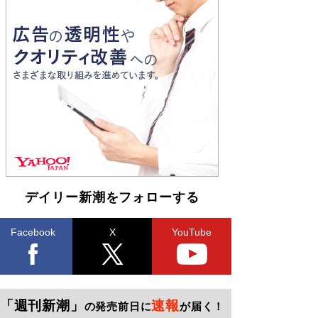
デイリー新潮をフォローする
Facebook
X
YouTube
「週刊新潮」
速報
の発売前日に
が届く！