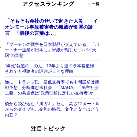
アクセスランキング
一覧
「そもそも会社のせいで起きた人災」 イ
オンモール事故被害者の親族が慟哭の証
言 「最後の言葉は…」
「プーチンの戦争を日本製品が支えている」「パ
ートナー企業が日本に」米紙が報じた“スパイ天
国”の実態
“爆死”報道の「のん」13年ぶり連ドラ本格復帰
それでも視聴者の評判が上々な理由
遂に「トランプ氏」最低支持率でも中間選挙は接
戦予想…分断進む米社会、「MAGA」「民主社会
主義」の共通点は“政策理解に乏しい支持者”か
橋から飛び込む「川ガキ」たち 高さ12メートル
からのダイブも…令和の時代、文化と安全はどう
両立？
注目トピック