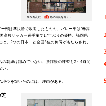
東福岡高校（
他の写真を見る
）
ビー部は準決勝で敗退したものの、バレー部は“春高
国高校サッカー選手権で17年ぶりの優勝。福岡県
には、2つの日本一と全国3位の称号がもたらされ、
。
の朝練は認めていない。放課後の練習も2～4時間
ない。
の地位を築いたのには、理由がある。
の芝