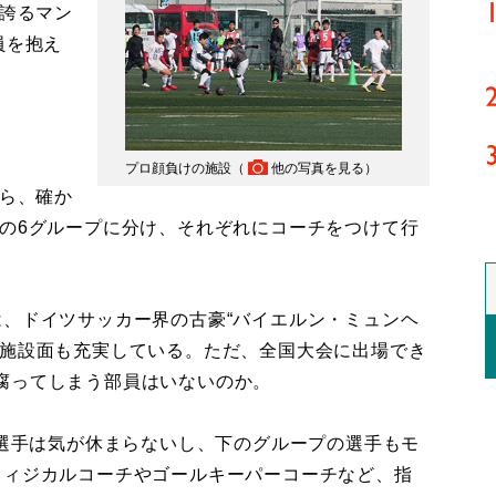
を誇るマン
員を抱え
プロ顔負けの施設（
他の写真を見る
）
から、確か
での6グループに分け、それぞれにコーチをつけて行
、ドイツサッカー界の古豪“バイエルン・ミュンヘ
、施設面も充実している。ただ、全国大会に出場でき
腐ってしまう部員はいないのか。
の選手は気が休まらないし、下のグループの選手もモ
フィジカルコーチやゴールキーパーコーチなど、指