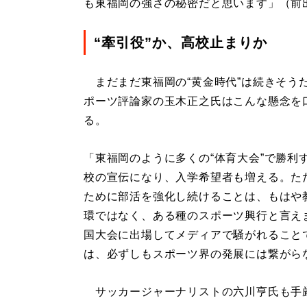
も東福岡の強さの秘密だと思います」（前
“牽引役”か、高校止まりか
まだまだ東福岡の“黄金時代”は続きそう
ポーツ評論家の玉木正之氏はこんな懸念を
る。
「東福岡のように多くの“体育大会”で勝利
校の宣伝になり、入学希望者も増える。た
ために部活を強化し続けることは、もはや
環ではなく、ある種のスポーツ興行と言え
国大会に出場してメディアで騒がれること
は、必ずしもスポーツ界の発展には繋がら
サッカージャーナリストの六川亨氏も手