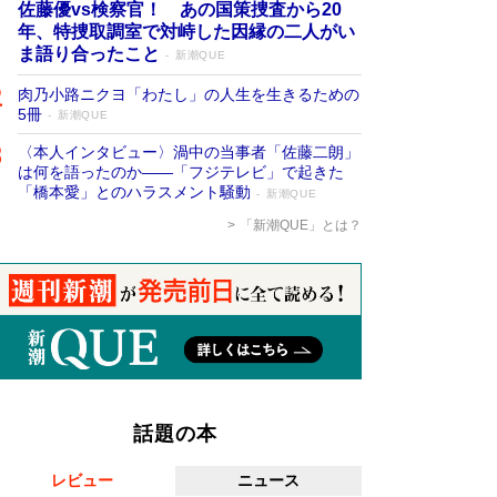
佐藤優vs検察官！ あの国策捜査から20
年、特捜取調室で対峙した因縁の二人がい
ま語り合ったこと
新潮QUE
肉乃小路ニクヨ「わたし」の人生を生きるための
5冊
新潮QUE
〈本人インタビュー〉渦中の当事者「佐藤二朗」
は何を語ったのか――「フジテレビ」で起きた
「橋本愛」とのハラスメント騒動
新潮QUE
「新潮QUE」とは？
話題の本
レビュー
ニュース