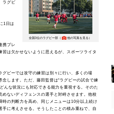
、ラグビ
に1日は
全国3位のラグビー部（
他の写真を見る
）
連携プレ
練習は欠かせないように思えるが、スポーツライタ
ラグビーでは攻守の練習は別々に行い、多くの場
専念します。ただ、藤田監督は“ラグビーの試合で練
、どんな状況にも対応できる能力を重視する。そのた
読めないディフェンスの選手と対峙させます。他校
瞬時の判断力を高め、同じメニューは10分以上続け
選手に考えさせる。そうしたことの積み重ねで、自