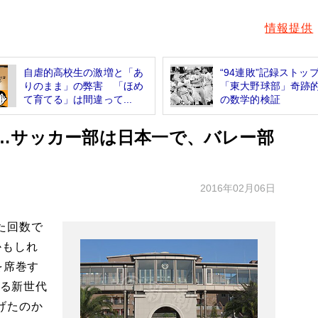
情報提供
自虐的高校生の激増と「あ
“94連敗”記録スト
りのまま」の弊害 「ほめ
「東大野球部」奇跡
て育てる」は間違って...
の数学的検証
…サッカー部は日本一で、バレー部
2016年02月06日
た回数で
かもしれ
を席巻す
げる新世代
げたのか