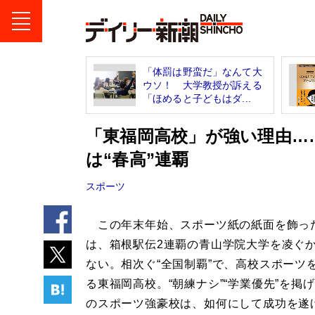
「体罰は野蛮だ」なんて大
ウソ！ 大学教授が訴える
「ほめると子どもはダ...
「東福岡高校」が強い理由…
は“春高”連覇
スポーツ
この年末年始、スポーツ紙の紙面を飾っ
は、箱根駅伝2連覇の青山学院大学を凌ぐ
ない。相次ぐ“全国制覇”で、高校スポーツ
る東福岡高校。“朝練ナシ”“学業優先”を掲
のスポーツ強豪校は、如何にして成功を遂