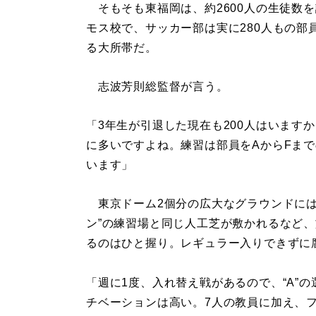
そもそも東福岡は、約2600人の生徒数
モス校で、サッカー部は実に280人もの部
る大所帯だ。
志波芳則総監督が言う。
「3年生が引退した現在も200人はいます
に多いですよね。練習は部員をAからFま
います」
東京ドーム2個分の広大なグラウンドには
ン”の練習場と同じ人工芝が敷かれるなど
るのはひと握り。レギュラー入りできずに
「週に1度、入れ替え戦があるので、“A”
チベーションは高い。7人の教員に加え、