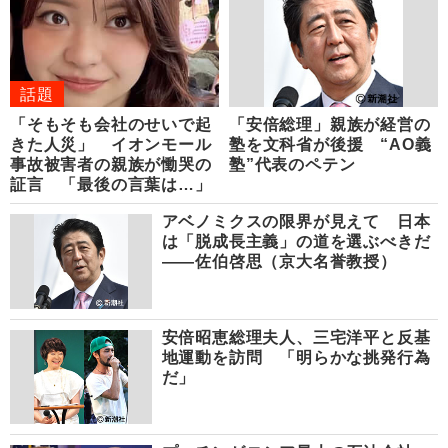
話題
「そもそも会社のせいで起
「安倍総理」親族が経営の
きた人災」 イオンモール
塾を文科省が後援 “AO義
事故被害者の親族が慟哭の
塾”代表のペテン
証言 「最後の言葉は…」
アベノミクスの限界が見えて 日本
は「脱成長主義」の道を選ぶべきだ
――佐伯啓思（京大名誉教授）
安倍昭恵総理夫人、三宅洋平と反基
地運動を訪問 「明らかな挑発行為
だ」