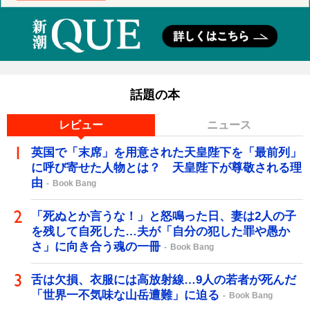
話題の本
レビュー
ニュース
英国で「末席」を用意された天皇陛下を「最前列」
に呼び寄せた人物とは？ 天皇陛下が尊敬される理
由
Book Bang
「死ぬとか言うな！」と怒鳴った日、妻は2人の子
を残して自死した…夫が「自分の犯した罪や愚か
さ」に向き合う魂の一冊
Book Bang
舌は欠損、衣服には高放射線…9人の若者が死んだ
「世界一不気味な山岳遭難」に迫る
Book Bang