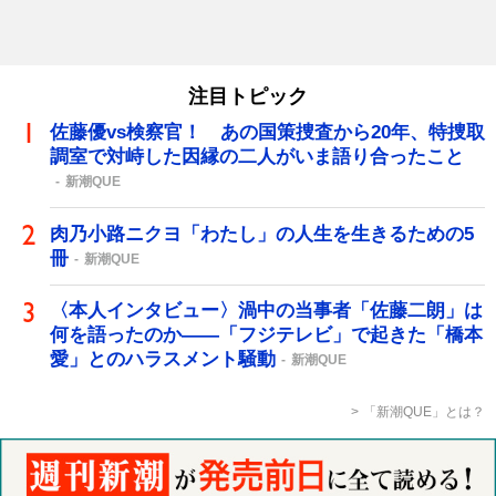
注目トピック
佐藤優vs検察官！ あの国策捜査から20年、特捜取
調室で対峙した因縁の二人がいま語り合ったこと
新潮QUE
肉乃小路ニクヨ「わたし」の人生を生きるための5
冊
新潮QUE
〈本人インタビュー〉渦中の当事者「佐藤二朗」は
何を語ったのか――「フジテレビ」で起きた「橋本
愛」とのハラスメント騒動
新潮QUE
「新潮QUE」とは？