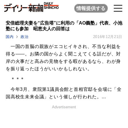
情報提供する
安倍総理夫妻を“広告塔”に利用の「AO義塾」代表、小池
塾にも参加 昭恵夫人の回答は
国内
政治
2016年12月21日
一国の首脳の親族がエコヒイキされ、不当な利益を
得る――。お隣の国からよく聞こえてくる話だが、対
岸の火事だと高みの見物をする暇があるなら、わが身
を振り返ったほうがいいかもしれない。
＊＊＊
今年3月、衆院第1議員会館と首相官邸を会場に「全
国高校生未来会議」という催しが行われた。...
Advertisement