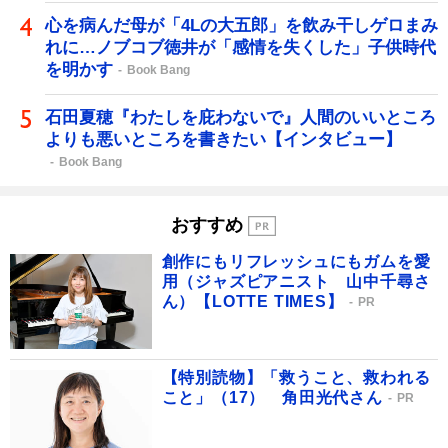
心を病んだ母が「4Lの大五郎」を飲み干しゲロまみ
れに…ノブコブ徳井が「感情を失くした」子供時代
を明かす
Book Bang
石田夏穂『わたしを庇わないで』人間のいいところ
よりも悪いところを書きたい【インタビュー】
Book Bang
おすすめ
創作にもリフレッシュにもガムを愛
用（ジャズピアニスト 山中千尋さ
ん）【LOTTE TIMES】
PR
【特別読物】「救うこと、救われる
こと」（17） 角田光代さん
PR