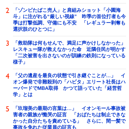
「ゾンビたばこ売人」と肩組みショット「小園海
斗」に注がれる“厳しい視線” 昨季の首位打者も今
季は打撃低調、守備にも不安 「レギュラー剥奪も
選択肢のひとつに」
「救助隊は何もせんで、満足に声かけしなかった」
レスキュー隊が救えなかった命 近隣住民が明かす
「二次被害を出さないのが訓練の鉄則になっている
様子」
「父の遺産を最良の状態で引き継ぐことが…」 イ
オン爆発で非難殺到の「ハビタ」エリート社長はハ
ーバードでMBA取得 かつて語っていた「経営哲
学」とは
「玖瑠美の最期の言葉は…」 イオンモール事故被
害者の親族が慟哭の証言 「おばたちは制止できな
かった自分たちを責めている」 さらに、間一髪で
事故を免れた従業員の証言も