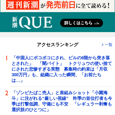
アクセスランキング
一覧
「中国人にボコボコにされ、ビルの6階から突き落
とされた」 「闇バイト」 トクリュウの使い捨て
にされた悲惨すぎる実態 募集時の約束は「月収
300万円」も、組織に入った瞬間、「お前たち
は…」
「ゾンビたばこ売人」と肩組みショット「小園海
斗」に注がれる“厳しい視線” 昨季の首位打者も今
季は打撃低調、守備にも不安 「レギュラー剥奪も
選択肢のひとつに」