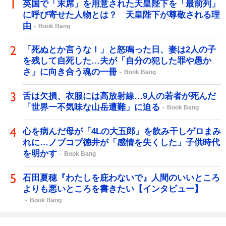
英国で「末席」を用意された天皇陛下を「最前列」
に呼び寄せた人物とは？ 天皇陛下が尊敬される理
由
Book Bang
「死ぬとか言うな！」と怒鳴った日、妻は2人の子
を残して自死した…夫が「自分の犯した罪や愚か
さ」に向き合う魂の一冊
Book Bang
舌は欠損、衣服には高放射線…9人の若者が死んだ
「世界一不気味な山岳遭難」に迫る
Book Bang
心を病んだ母が「4Lの大五郎」を飲み干しゲロまみ
れに…ノブコブ徳井が「感情を失くした」子供時代
を明かす
Book Bang
石田夏穂『わたしを庇わないで』人間のいいところ
よりも悪いところを書きたい【インタビュー】
Book Bang