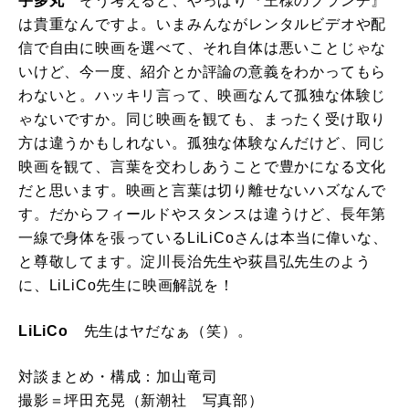
宇多丸
そう考えると、やっぱり『王様のブランチ』
は貴重なんですよ。いまみんながレンタルビデオや配
信で自由に映画を選べて、それ自体は悪いことじゃな
いけど、今一度、紹介とか評論の意義をわかってもら
わないと。ハッキリ言って、映画なんて孤独な体験じ
ゃないですか。同じ映画を観ても、まったく受け取り
方は違うかもしれない。孤独な体験なんだけど、同じ
映画を観て、言葉を交わしあうことで豊かになる文化
だと思います。映画と言葉は切り離せないハズなんで
す。だからフィールドやスタンスは違うけど、長年第
一線で身体を張っているLiLiCoさんは本当に偉いな、
と尊敬してます。淀川長治先生や荻昌弘先生のよう
に、LiLiCo先生に映画解説を！
LiLiCo
先生はヤだなぁ（笑）。
対談まとめ・構成：加山竜司
撮影＝坪田充晃（新潮社 写真部）