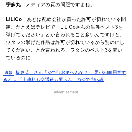
宇多丸
メディアの質の問題ですよね。
LiLiCo
あとは配給会社が買った許可が切れている問
題。たとえばテレビで「LiLiCoさんの生涯ベスト3を
挙げてください」とか言われること多いんですけど、
ワタシの挙げた作品は許可が切れているから別のにし
てください、とか言われる。ワタシのベスト3を聞い
ているのに！
板東英二さん「ゆで卵おまへんか？」 局が20個用意す
速報
ると… 「出演料も交通費も要らん」のゆで卵伝説
advertisement