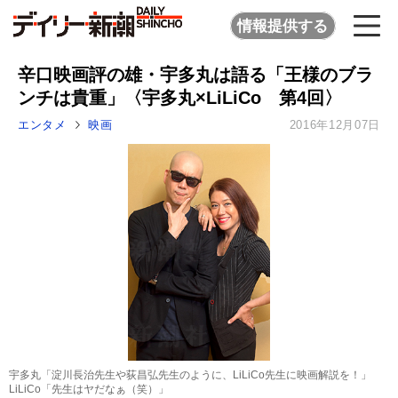
情報提供する
辛口映画評の雄・宇多丸は語る「王様のブラ
ンチは貴重」〈宇多丸×LiLiCo 第4回〉
エンタメ
映画
2016年12月07日
宇多丸「淀川長治先生や荻昌弘先生のように、LiLiCo先生に映画解説を！」
LiLiCo「先生はヤだなぁ（笑）」