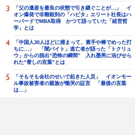
「父の遺産を最良の状態で引き継ぐことが…」 イ
オン爆発で非難殺到の「ハビタ」エリート社長はハ
ーバードでMBA取得 かつて語っていた「経営哲
学」とは
「中国人30人ほどに捕まって、素手や棒でめった打
ちに…」 「闇バイト」逃亡者が語った「トクリュ
ウ」からの脱出“恐怖の瞬間” 入れ墨男に浴びせら
れた“脅しの言葉”とは
「そもそも会社のせいで起きた人災」 イオンモー
ル事故被害者の親族が慟哭の証言 「最後の言葉
は…」