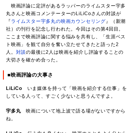
映画評論に定評があるラッパーのライムスター宇多
丸さんと映画コメンテーターのLiLiCoさんの対談が
『
ライムスター宇多丸の映画カウンセリング
』（新潮
社）の刊行を記念し行われた。今回はその第4回目。
ここまで映画評論に関する悩みを共有し、「生涯ベス
ト映画」を観て自分を奮い立たせてきたと語った2
人。
対談
の最後に2人は映画を紹介し評論することの
大切さを確かめ合った。
■映画評論の大事さ
LiLiCo
いま媒体を持って「映画を紹介する仕事」を
している人って、すごく少ないと思うんですよ。
宇多丸
映画について地上波で語る場がないですから
ね。