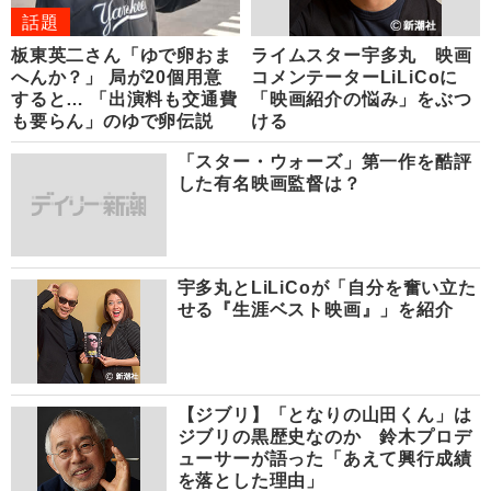
話題
板東英二さん「ゆで卵おま
ライムスター宇多丸 映画
へんか？」 局が20個用意
コメンテーターLiLiCoに
すると… 「出演料も交通費
「映画紹介の悩み」をぶつ
も要らん」のゆで卵伝説
ける
「スター・ウォーズ」第一作を酷評
した有名映画監督は？
宇多丸とLiLiCoが「自分を奮い立た
せる『生涯ベスト映画』」を紹介
【ジブリ】「となりの山田くん」は
ジブリの黒歴史なのか 鈴木プロデ
ューサーが語った「あえて興行成績
を落とした理由」