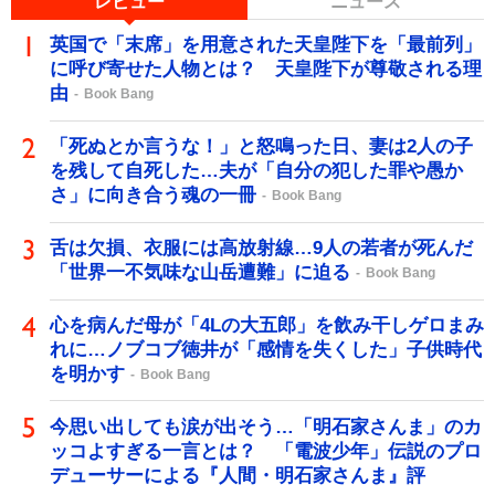
レビュー
ニュース
英国で「末席」を用意された天皇陛下を「最前列」
に呼び寄せた人物とは？ 天皇陛下が尊敬される理
由
Book Bang
「死ぬとか言うな！」と怒鳴った日、妻は2人の子
を残して自死した…夫が「自分の犯した罪や愚か
さ」に向き合う魂の一冊
Book Bang
舌は欠損、衣服には高放射線…9人の若者が死んだ
「世界一不気味な山岳遭難」に迫る
Book Bang
心を病んだ母が「4Lの大五郎」を飲み干しゲロまみ
れに…ノブコブ徳井が「感情を失くした」子供時代
を明かす
Book Bang
今思い出しても涙が出そう…「明石家さんま」のカ
ッコよすぎる一言とは？ 「電波少年」伝説のプロ
デューサーによる『人間・明石家さんま』評