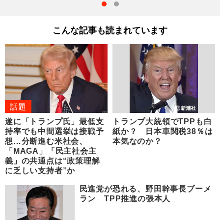
こんな記事も読まれています
話題
遂に「トランプ氏」最低支
トランプ大統領でTPPも白
持率でも中間選挙は接戦予
紙か？ 日本車関税38％は
想…分断進む米社会、
本気なのか？
「MAGA」「民主社会主
義」の共通点は“政策理解
に乏しい支持者”か
民進党が恐れる、野田幹事長ブーメ
ラン TPP推進の張本人