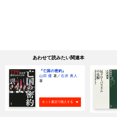
あわせて読みたい関連本
『亡国の密約』
山田 優
著
／
石井 勇人
著
ネット書店で購入する