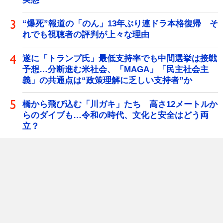
“爆死”報道の「のん」13年ぶり連ドラ本格復帰 そ
れでも視聴者の評判が上々な理由
遂に「トランプ氏」最低支持率でも中間選挙は接戦
予想…分断進む米社会、「MAGA」「民主社会主
義」の共通点は“政策理解に乏しい支持者”か
橋から飛び込む「川ガキ」たち 高さ12メートルか
らのダイブも…令和の時代、文化と安全はどう両
立？