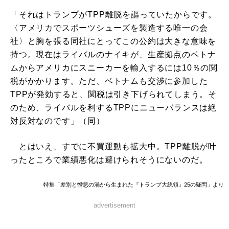
「それはトランプがTPP離脱を謳っていたからです。
〈アメリカでスポーツシューズを製造する唯一の会
社〉と胸を張る同社にとってこの公約は大きな意味を
持つ。現在はライバルのナイキが、生産拠点のベトナ
ムからアメリカにスニーカーを輸入するには10％の関
税がかかります。ただ、ベトナムも交渉に参加した
TPPが発効すると、関税は引き下げられてしまう。そ
のため、ライバルを利するTPPにニューバランスは絶
対反対なのです」（同）
とはいえ、すでに不買運動も拡大中。TPP離脱が叶
ったところで業績悪化は避けられそうにないのだ。
特集「差別と憎悪の渦から生まれた『トランプ大統領』25の疑問」より
advertisement