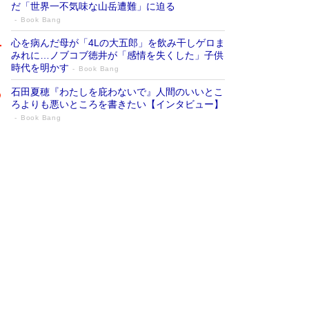
だ「世界一不気味な山岳遭難」に迫る
Book Bang
心を病んだ母が「4Lの大五郎」を飲み干しゲロま
みれに…ノブコブ徳井が「感情を失くした」子供
時代を明かす
Book Bang
石田夏穂『わたしを庇わないで』人間のいいとこ
ろよりも悪いところを書きたい【インタビュー】
Book Bang
73歳でも働くしかない 「老後レス時代」
に交通誘導員の独白が話題
Book Bang
「『火垂るの墓』は、大嘘である」原作者が抱き
続けた“自責の念”とは…「自己憐憫は描きたくな
い」監督が徹底的にこだわったこと（後編） #
戦争の記憶
Book Bang
「なんで？ そんな馬鹿な……」90歳になった作
家・阿刀田高さんが、ひとり暮らしの生活を明か
す
Book Bang
友近氏、絶賛！ 鎌倉を舞台に、孤独を抱えた
人々が新たな一歩を踏み出す連作短篇集『海のほ