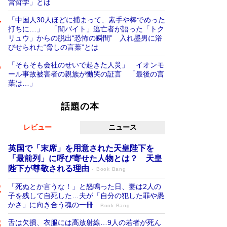
営哲学」とは
「中国人30人ほどに捕まって、素手や棒でめった
打ちに…」 「闇バイト」逃亡者が語った「トク
リュウ」からの脱出“恐怖の瞬間” 入れ墨男に浴
びせられた“脅しの言葉”とは
「そもそも会社のせいで起きた人災」 イオンモ
ール事故被害者の親族が慟哭の証言 「最後の言
葉は…」
話題の本
レビュー
ニュース
英国で「末席」を用意された天皇陛下を
「最前列」に呼び寄せた人物とは？ 天皇
陛下が尊敬される理由
Book Bang
「死ぬとか言うな！」と怒鳴った日、妻は2人の
子を残して自死した…夫が「自分の犯した罪や愚
かさ」に向き合う魂の一冊
Book Bang
舌は欠損、衣服には高放射線…9人の若者が死ん