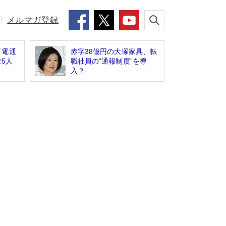
メルマガ登録
「電通
赤字38億円の大塚家具、転
5人
職社員の“通報制度”を導
入？