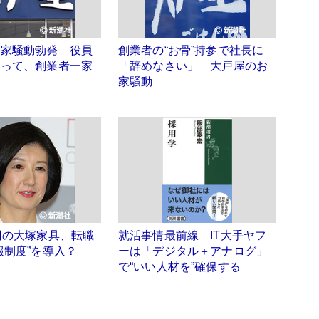
お家騒動勃発 役員
創業者の“お骨”持参で社長に
ぐって、創業者一家
「辞めなさい」 大戸屋のお
家騒動
円の大塚家具、転職
就活事情最前線 IT大手ヤフ
報制度”を導入？
ーは「デジタル＋アナログ」
で“いい人材を”確保する