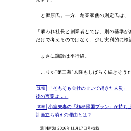
と郷原氏。一方、創業家側の則定氏は、
「雇われ社長と創業者とでは、別の基準が
だけで考えるのではなく、少し実利的に検
まさに議論は平行線。
こりゃ“第三幕”以降もしばらく続きそう
「そもそも会社のせいで起きた人災」
速報
後の言葉は…」
小室夫妻の「極秘帰国プラン」が持ち
速報
計画立ち消えの理由とは？
週刊新潮 2016年11月17日号掲載