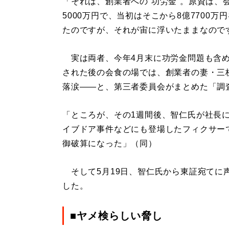
「それは、創業者への“功労金”。原資は、
5000万円で、当初はそこから8億7700
たのですが、それが宙に浮いたままなので
実は両者、今年4月末に功労金問題も含め
された後の会食の場では、創業者の妻・三
落涙――と、第三者委員会がまとめた「調
「ところが、その1週間後、智仁氏が社長に
イブドア事件などにも登場したフィクサー
御破算になった」（同）
そして5月19日、智仁氏から東証宛てに声
した。
■ヤメ検らしい脅し