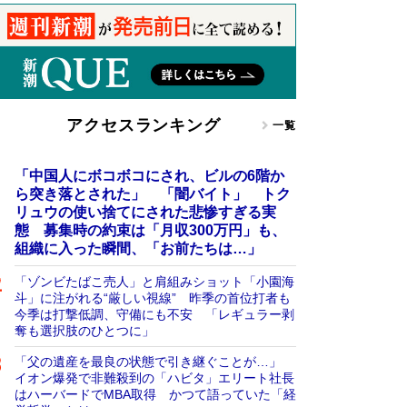
アクセスランキング
一覧
「中国人にボコボコにされ、ビルの6階か
ら突き落とされた」 「闇バイト」 トク
リュウの使い捨てにされた悲惨すぎる実
態 募集時の約束は「月収300万円」も、
組織に入った瞬間、「お前たちは…」
「ゾンビたばこ売人」と肩組みショット「小園海
斗」に注がれる“厳しい視線” 昨季の首位打者も
今季は打撃低調、守備にも不安 「レギュラー剥
奪も選択肢のひとつに」
「父の遺産を最良の状態で引き継ぐことが…」
イオン爆発で非難殺到の「ハビタ」エリート社長
はハーバードでMBA取得 かつて語っていた「経