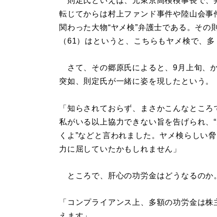
則定氏といえば、元東京高検検事長で、
転じてからは村上ファンド事件や陸山会事
関わった大物“ヤメ検”弁護士である。その
（61）はというと、こちらもヤメ検で、
さて、その郷原氏によると、9月上旬、か
突如、則定氏が一緒に姿を現したという。
「知らされておらず、まさかこんなところ
私がいる以上協力できない旨を告げられ、“
くよ”などと言われました。ヤメ検らしい
力に屈していたかもしれません」
ところで、肝心の功労金はどうなるのか
「コンプライアンス上、多額の功労金は株
えます」