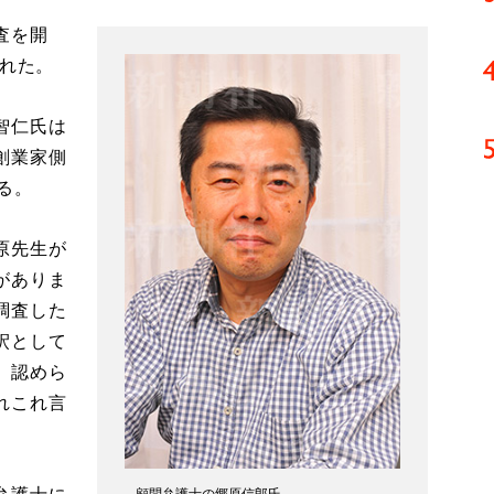
査を開
された。
智仁氏は
創業家側
る。
原先生が
がありま
調査した
釈として
、認めら
れこれ言
顧問弁護士の郷原信郎氏