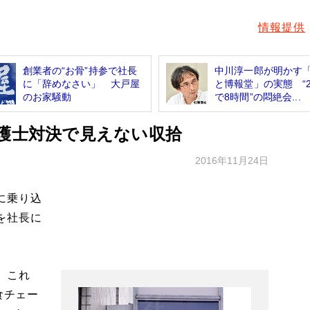
情報提供
創業者の“お骨”持参で社長
中川淳一郎が明かす
に「辞めなさい」 大戸屋
と博報堂」の実態 “2
のお家騒動
で8時間”の悶絶会...
弁護士対決で見えない収拾
2016年11月24日
に乗り込
を社長に
、これ
食チェー