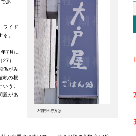
とであ
）ワイド
する。
年7月に
27）
関係がみ
確執の根
というこ
問題があ
8億円の行方は