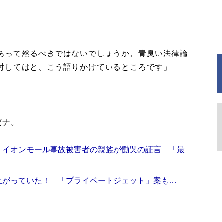
あって然るべきではないでしょうか。青臭い法律論
討してはと、こう語りかけているところです」
だナ。
 イオンモール事故被害者の親族が慟哭の証言 「最
上がっていた！ 「プライベートジェット」案も…