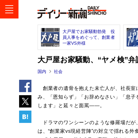
大戸屋でお家騒動勃発 役
員人事をめぐって、創業者
一家VS外様
大戸屋お家騒動、“ヤメ検”
国内
社会
創業者の遺骨を抱えた未亡人が、社長室
み、「恩知らず」「お辞めなさい」「息子
します」と延々と面罵――。
ドラマのワンシーンのような修羅場だが
は、“創業家vs現経営陣”の対立で揺れる外