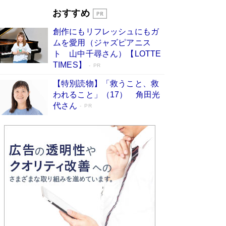
とりのプラネット』試し読み
Book Bang
おすすめ
和田秀樹の70代、80代向け新書がベスト3を独
占 上半期1位にも選出［新書ベストセラー］
創作にもリフレッシュにもガ
Book Bang
ムを愛用（ジャズピアニス
ト 山中千尋さん）【LOTTE
TIMES】
PR
【特別読物】「救うこと、救
われること」（17） 角田光
代さん
PR