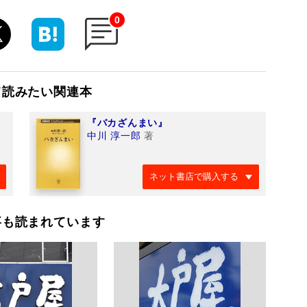
0
て読みたい関連本
『バカざんまい』
中川 淳一郎
著
ネット書店で購入する
事も読まれています