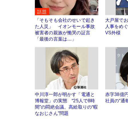
話題
「そもそも会社のせいで起き
大戸屋で
た人災」 イオンモール事故
人事をめ
被害者の親族が慟哭の証言
VS外様
「最後の言葉は…」
中川淳一郎が明かす「電通と
赤字38億
博報堂」の実態 “25人で8時
社員の“通
間”の悶絶会議、高給取りの“暇
なおじさん”問題