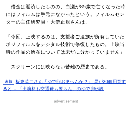
借金は返済したものの、白瀬が85歳で亡くなった時
にはフィルムは手元になかったという。フィルムセン
ターの主任研究員・大傍正規さんは、
「今回、上映するのは、支援者ご遺族が所有していた
ポジフィルムをデジタル技術で修復したもの。上映当
時の作品の所在については未だに分かっていません」
スクリーンには映らない苦難の歴史である。
板東英二さん「ゆで卵おまへんか？」 局が20個用意す
速報
ると… 「出演料も交通費も要らん」のゆで卵伝説
advertisement