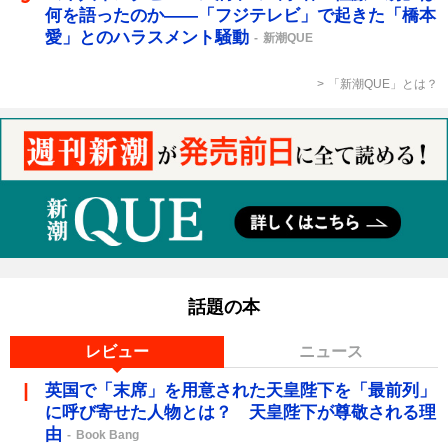
何を語ったのか――「フジテレビ」で起きた「橋本
愛」とのハラスメント騒動
新潮QUE
「新潮QUE」とは？
話題の本
レビュー
ニュース
英国で「末席」を用意された天皇陛下を「最前列」
に呼び寄せた人物とは？ 天皇陛下が尊敬される理
由
Book Bang