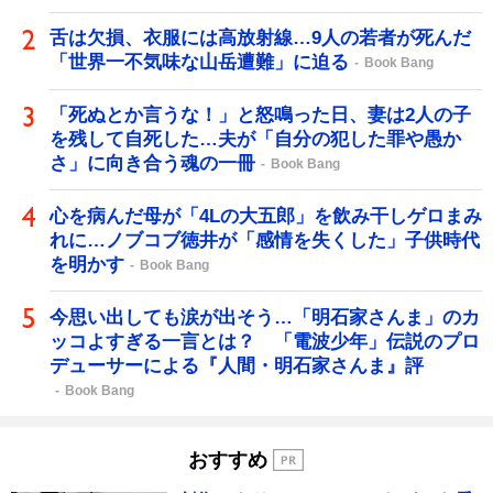
舌は欠損、衣服には高放射線…9人の若者が死んだ
「世界一不気味な山岳遭難」に迫る
Book Bang
「死ぬとか言うな！」と怒鳴った日、妻は2人の子
を残して自死した…夫が「自分の犯した罪や愚か
さ」に向き合う魂の一冊
Book Bang
心を病んだ母が「4Lの大五郎」を飲み干しゲロまみ
れに…ノブコブ徳井が「感情を失くした」子供時代
を明かす
Book Bang
今思い出しても涙が出そう…「明石家さんま」のカ
ッコよすぎる一言とは？ 「電波少年」伝説のプロ
デューサーによる『人間・明石家さんま』評
Book Bang
おすすめ