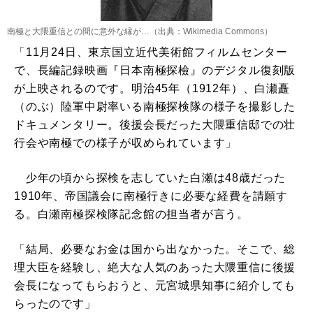
南極と大隈重信との間に意外な縁が…（出典：Wikimedia Commons）
「11月24日、東京国立近代美術館フィルムセンター
で、長編記録映画『日本南極探檢』のデジタル復刻版
が上映されるのです。明治45年（1912年）、白瀬矗
（のぶ）陸軍中尉率いる南極探検隊の様子を撮影した
ドキュメンタリー。後援会長だった大隈重信邸での壮
行会や南極での様子が収められています」
少年の頃から探検を志していた白瀬は48歳だった
1910年、帝国議会に南極行きに必要な経費を請願す
る。白瀬南極探検隊記念館の担当者が言う。
「結局、必要なお金は国から出なかった。そこで、総
理大臣を経験し、絶大な人気のあった大隈重信に後援
会長になってもらおうと、元宮城県知事に紹介しても
らったのです」