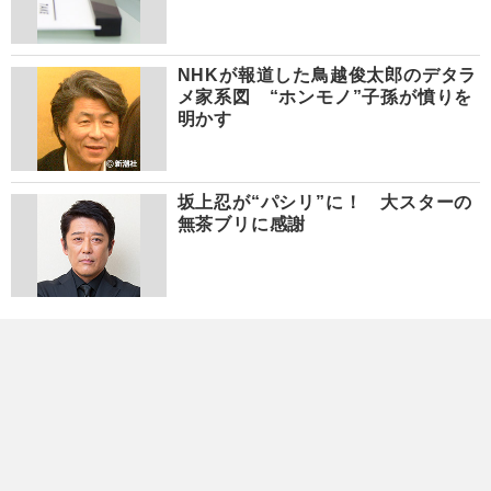
NHKが報道した鳥越俊太郎のデタラ
メ家系図 “ホンモノ”子孫が憤りを
明かす
坂上忍が“パシリ”に！ 大スターの
無茶ブリに感謝