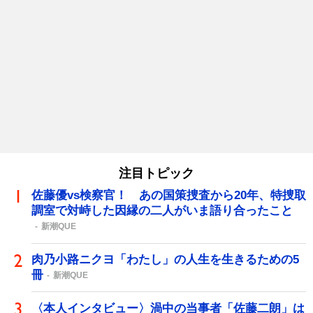
注目トピック
佐藤優vs検察官！ あの国策捜査から20年、特捜取
調室で対峙した因縁の二人がいま語り合ったこと
新潮QUE
肉乃小路ニクヨ「わたし」の人生を生きるための5
冊
新潮QUE
〈本人インタビュー〉渦中の当事者「佐藤二朗」は