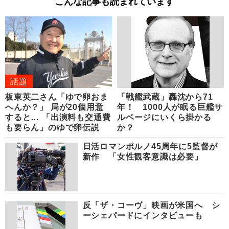
こんな記事も読まれています
話題
板東英二さん「ゆで卵おま
「戦艦武蔵」轟沈から71
へんか？」 局が20個用意
年！ 1000人が眠る巨艦サ
すると… 「出演料も交通費
ルベージにいくら掛かる
も要らん」のゆで卵伝説
か？
日活ロマンポルノ45周年に5監督が
新作 「女性観客意識は必要」
反「ザ・コーヴ」映画が米国へ シ
ーシェパードにインタビューも