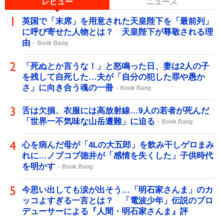
レビュー
ニュース
英国で「末席」を用意された天皇陛下を「最前列」
に呼び寄せた人物とは？ 天皇陛下が尊敬される理
由
Book Bang
「死ぬとか言うな！」と怒鳴った日、妻は2人の子
を残して自死した…夫が「自分の犯した罪や愚か
さ」に向き合う魂の一冊
Book Bang
舌は欠損、衣服には高放射線…9人の若者が死んだ
「世界一不気味な山岳遭難」に迫る
Book Bang
心を病んだ母が「4Lの大五郎」を飲み干しゲロまみ
れに…ノブコブ徳井が「感情を失くした」子供時代
を明かす
Book Bang
今思い出しても涙が出そう…「明石家さんま」のカ
ッコよすぎる一言とは？ 「電波少年」伝説のプロ
デューサーによる『人間・明石家さんま』評