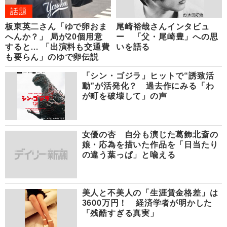
話題
板東英二さん「ゆで卵おま
尾崎裕哉さんインタビュ
へんか？」 局が20個用意
ー 「父・尾崎豊」への思
すると… 「出演料も交通費
いを語る
も要らん」のゆで卵伝説
「シン・ゴジラ」ヒットで“誘致活
動”が活発化？ 過去作にみる「わ
が町を破壊して」の声
女優の杏 自分も演じた葛飾北斎の
娘・応為を描いた作品を「日当たり
の違う葉っぱ」と喩える
美人と不美人の「生涯賃金格差」は
3600万円！ 経済学者が明かした
「残酷すぎる真実」