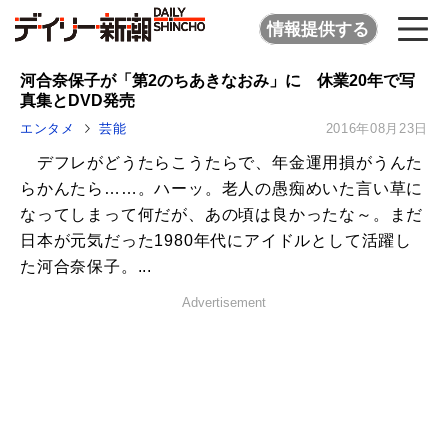
情報提供する
河合奈保子が「第2のちあきなおみ」に 休業20年で写
真集とDVD発売
エンタメ
芸能
2016年08月23日
デフレがどうたらこうたらで、年金運用損がうんた
らかんたら……。ハーッ。老人の愚痴めいた言い草に
なってしまって何だが、あの頃は良かったな～。まだ
日本が元気だった1980年代にアイドルとして活躍し
た河合奈保子。...
Advertisement