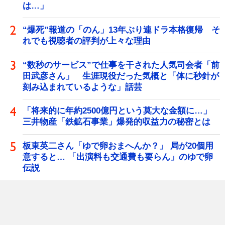
は…」
“爆死”報道の「のん」13年ぶり連ドラ本格復帰 そ
れでも視聴者の評判が上々な理由
“数秒のサービス”で仕事を干された人気司会者「前
田武彦さん」 生涯現役だった気概と「体に秒針が
刻み込まれているような」話芸
「将来的に年約2500億円という莫大な金額に…」
三井物産「鉄鉱石事業」爆発的収益力の秘密とは
板東英二さん「ゆで卵おまへんか？」 局が20個用
意すると… 「出演料も交通費も要らん」のゆで卵
伝説