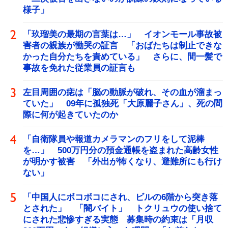
様子」
「玖瑠美の最期の言葉は…」 イオンモール事故被
害者の親族が慟哭の証言 「おばたちは制止できな
かった自分たちを責めている」 さらに、間一髪で
事故を免れた従業員の証言も
左目周囲の痣は「脳の動脈が破れ、その血が溜まっ
ていた」 09年に孤独死「大原麗子さん」、死の間
際に何が起きていたのか
「自衛隊員や報道カメラマンのフリをして泥棒
を…」 500万円分の預金通帳を盗まれた高齢女性
が明かす被害 「外出が怖くなり、避難所にも行け
ない」
「中国人にボコボコにされ、ビルの6階から突き落
とされた」 「闇バイト」 トクリュウの使い捨て
にされた悲惨すぎる実態 募集時の約束は「月収