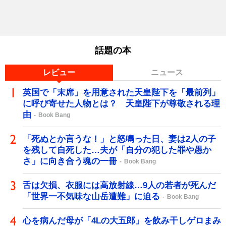
話題の本
レビュー
ニュース
英国で「末席」を用意された天皇陛下を「最前列」
に呼び寄せた人物とは？ 天皇陛下が尊敬される理
由
Book Bang
「死ぬとか言うな！」と怒鳴った日、妻は2人の子
を残して自死した…夫が「自分の犯した罪や愚か
さ」に向き合う魂の一冊
Book Bang
舌は欠損、衣服には高放射線…9人の若者が死んだ
「世界一不気味な山岳遭難」に迫る
Book Bang
心を病んだ母が「4Lの大五郎」を飲み干しゲロまみ