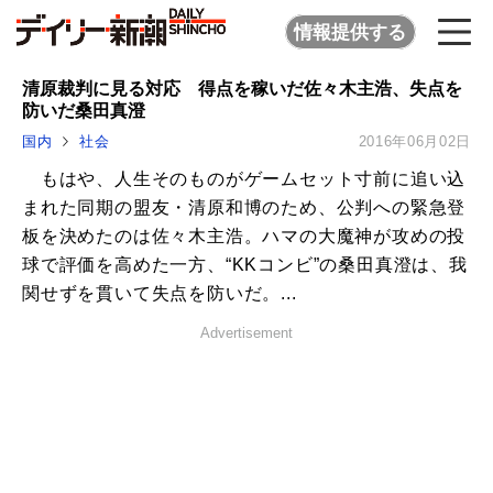
情報提供する
清原裁判に見る対応 得点を稼いだ佐々木主浩、失点を
防いだ桑田真澄
国内
社会
2016年06月02日
もはや、人生そのものがゲームセット寸前に追い込
まれた同期の盟友・清原和博のため、公判への緊急登
板を決めたのは佐々木主浩。ハマの大魔神が攻めの投
球で評価を高めた一方、“KKコンビ”の桑田真澄は、我
関せずを貫いて失点を防いだ。...
Advertisement