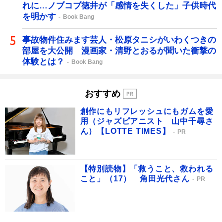
れに…ノブコブ徳井が「感情を失くした」子供時代
を明かす
Book Bang
事故物件住みます芸人・松原タニシがいわくつきの
部屋を大公開 漫画家・清野とおるが聞いた衝撃の
体験とは？
Book Bang
おすすめ
創作にもリフレッシュにもガムを愛
用（ジャズピアニスト 山中千尋さ
ん）【LOTTE TIMES】
PR
【特別読物】「救うこと、救われる
こと」（17） 角田光代さん
PR