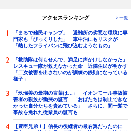
アクセスランキング
一覧
「まるで難民キャンプ」 避難所の劣悪な環境に専
門家も「びっくりした」 車中泊にもリスクが
「熱したフライパンに飛び込むようなもの」
「救助隊は何もせんで、満足に声かけしなかった」
レスキュー隊が救えなかった命 近隣住民が明かす
「二次被害を出さないのが訓練の鉄則になっている
様子」
「玖瑠美の最期の言葉は…」 イオンモール事故被
害者の親族が慟哭の証言 「おばたちは制止できな
かった自分たちを責めている」 さらに、間一髪で
事故を免れた従業員の証言も
【豊臣兄弟！】信長の後継者の最右翼だったのに