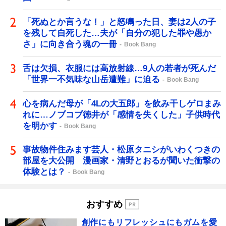
「死ぬとか言うな！」と怒鳴った日、妻は2人の子
を残して自死した…夫が「自分の犯した罪や愚か
さ」に向き合う魂の一冊
Book Bang
舌は欠損、衣服には高放射線…9人の若者が死んだ
「世界一不気味な山岳遭難」に迫る
Book Bang
心を病んだ母が「4Lの大五郎」を飲み干しゲロまみ
れに…ノブコブ徳井が「感情を失くした」子供時代
を明かす
Book Bang
事故物件住みます芸人・松原タニシがいわくつきの
部屋を大公開 漫画家・清野とおるが聞いた衝撃の
体験とは？
Book Bang
おすすめ
創作にもリフレッシュにもガムを愛