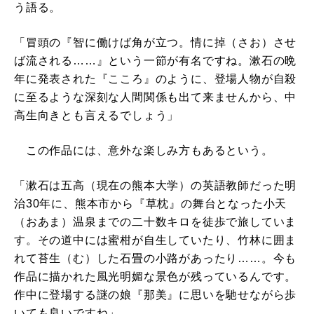
う語る。
「冒頭の『智に働けば角が立つ。情に掉（さお）させ
ば流される……』という一節が有名ですね。漱石の晩
年に発表された『こころ』のように、登場人物が自殺
に至るような深刻な人間関係も出て来ませんから、中
高生向きとも言えるでしょう」
この作品には、意外な楽しみ方もあるという。
「漱石は五高（現在の熊本大学）の英語教師だった明
治30年に、熊本市から『草枕』の舞台となった小天
（おあま）温泉までの二十数キロを徒歩で旅していま
す。その道中には蜜柑が自生していたり、竹林に囲ま
れて苔生（む）した石畳の小路があったり……。今も
作品に描かれた風光明媚な景色が残っているんです。
作中に登場する謎の娘『那美』に思いを馳せながら歩
いても良いですね」