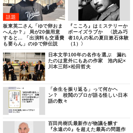
話題
板東英二さん「ゆで卵おま
『こころ』はミステリーか
へんか？」 局が20個用意
ボーイズラブか 〈読み巧
すると… 「出演料も交通費
者10人の私の夏目漱石体験
も要らん」のゆで卵伝説
（1）〉
日本文学100年の名作を選ぶ 漏れ
たのは意外にもあの作家 池内紀×
川本三郎×松田哲夫
「余生を振り返る」って何かヘ
ン？ 校閲のプロが語る怪しい日本
語の数々
百田尚樹氏最新作が物議を醸す
『永遠の0』を超えた最高の問題作