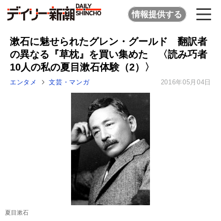
情報提供する
漱石に魅せられたグレン・グールド 翻訳者
の異なる『草枕』を買い集めた 〈読み巧者
10人の私の夏目漱石体験（2）〉
エンタメ
文芸・マンガ
2016年05月04日
夏目漱石