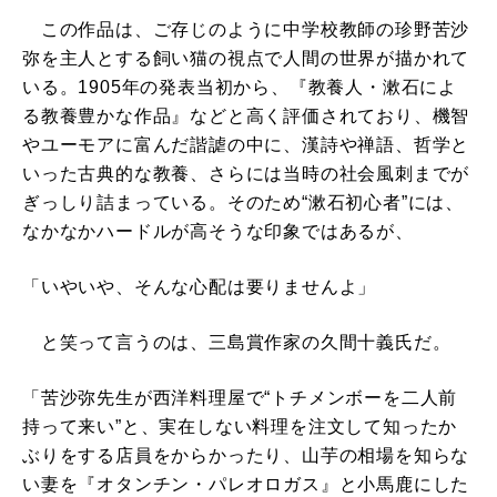
この作品は、ご存じのように中学校教師の珍野苦沙
弥を主人とする飼い猫の視点で人間の世界が描かれて
いる。1905年の発表当初から、『教養人・漱石によ
る教養豊かな作品』などと高く評価されており、機智
やユーモアに富んだ諧謔の中に、漢詩や禅語、哲学と
いった古典的な教養、さらには当時の社会風刺までが
ぎっしり詰まっている。そのため“漱石初心者”には、
なかなかハードルが高そうな印象ではあるが、
「いやいや、そんな心配は要りませんよ」
と笑って言うのは、三島賞作家の久間十義氏だ。
「苦沙弥先生が西洋料理屋で“トチメンボーを二人前
持って来い”と、実在しない料理を注文して知ったか
ぶりをする店員をからかったり、山芋の相場を知らな
い妻を『オタンチン・パレオロガス』と小馬鹿にした