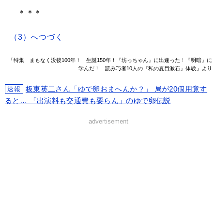
＊＊＊
（3）へつづく
「特集 まもなく没後100年！ 生誕150年！『坊っちゃん』に出逢った！『明暗』に
学んだ！ 読み巧者10人の『私の夏目漱石』体験」より
板東英二さん「ゆで卵おまへんか？」 局が20個用意す
速報
ると… 「出演料も交通費も要らん」のゆで卵伝説
advertisement