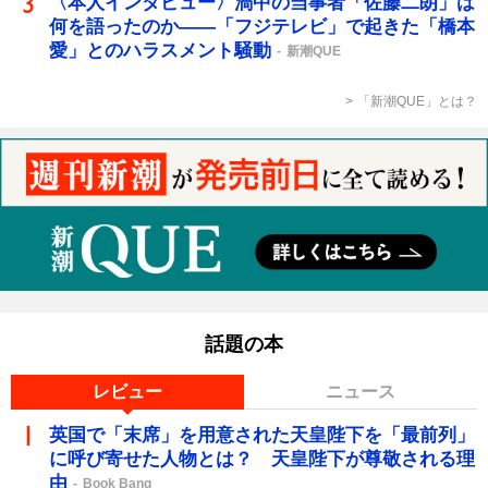
〈本人インタビュー〉渦中の当事者「佐藤二朗」は
何を語ったのか――「フジテレビ」で起きた「橋本
愛」とのハラスメント騒動
新潮QUE
「新潮QUE」とは？
話題の本
レビュー
ニュース
英国で「末席」を用意された天皇陛下を「最前列」
に呼び寄せた人物とは？ 天皇陛下が尊敬される理
由
Book Bang