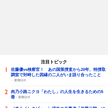
注目トピック
佐藤優vs検察官！ あの国策捜査から20年、特捜取
調室で対峙した因縁の二人がいま語り合ったこと
新潮QUE
肉乃小路ニクヨ「わたし」の人生を生きるための5
冊
新潮QUE