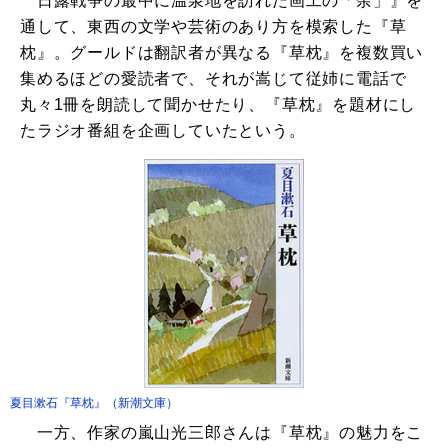
日露戦争の最中に温泉地を訪れた画工の「余」』を
通して、東西の文学や芸術のあり方を模索した『草
枕』。グールドは翻訳者が異なる『草枕』を複数買い
集めるほどの愛読者で、それが嵩じて従姉に電話で
丸々1冊を朗読して聞かせたり、『草枕』を題材にし
たラジオ番組を企画していたという。
夏目漱石『草枕』（新潮文庫）
一方、作家の嵐山光三郎さんは『草枕』の魅力をこ