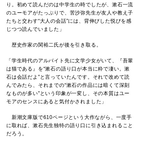
り。初めて読んだのは中学生の時でしたが、漱石一流
のユーモアがたっぷりで、苦沙弥先生が友人や教え子
たちと交わす“大人の会話”には、背伸びした悦びを感
じつつ読んでいました」
歴史作家の関裕二氏が後を引き取る。
「学生時代のアルバイト先に文学少女がいて、『吾輩
は猫である』を“漱石の語り口が本当に粋で凄い。漱
石は会話だよ”と言っていたんです。それで改めて読
んでみたら、それまでの“漱石の作品には暗くて深刻
なものが多い”という印象が一変し、その本質はユー
モアのセンスにあると気付かされました」
新潮文庫版で610ページという大作ながら、一度手
に取れば、漱石先生独特の語り口に引き込まれること
だろう。