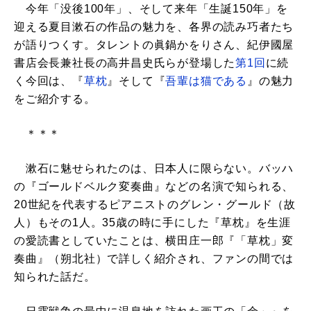
今年「没後100年」、そして来年「生誕150年」を
迎える夏目漱石の作品の魅力を、各界の読み巧者たち
が語りつくす。タレントの眞鍋かをりさん、紀伊國屋
書店会長兼社長の高井昌史氏らが登場した
第1回
に続
く今回は、『
草枕
』そして『
吾輩は猫である
』の魅力
をご紹介する。
＊＊＊
漱石に魅せられたのは、日本人に限らない。バッハ
の『ゴールドベルク変奏曲』などの名演で知られる、
20世紀を代表するピアニストのグレン・グールド（故
人）もその1人。35歳の時に手にした『草枕』を生涯
の愛読書としていたことは、横田庄一郎『「草枕」変
奏曲』（朔北社）で詳しく紹介され、ファンの間では
知られた話だ。