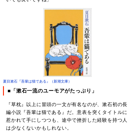
夏目漱石『吾輩は猫である』（新潮文庫）
■「漱石一流のユーモアがたっぷり」
『草枕』以上に冒頭の一文が有名なのが、漱石初の長
編小説『吾輩は猫である』だ。意表を突くタイトルに
惹かれて手にしつつも、途中で挫折した経験を持つ人
は少なくないかもしれない。