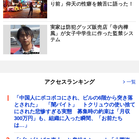
り前」仰天の性癖を饒舌に語った！
実家は防犯グッズ販売店「寺内樺
風」が女子中学生に作った監禁シス
テム
アクセスランキング
一覧
「中国人にボコボコにされ、ビルの6階から突き落
とされた」 「闇バイト」 トクリュウの使い捨て
にされた悲惨すぎる実態 募集時の約束は「月収
300万円」も、組織に入った瞬間、「お前たち
は…」