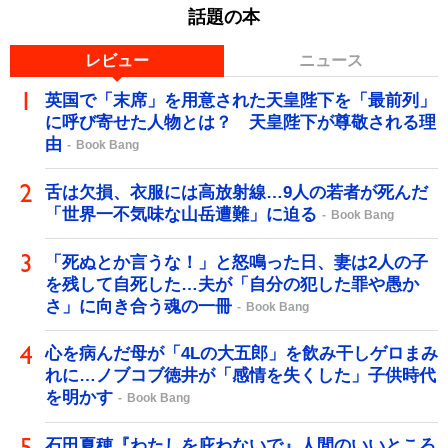
話題の本
レビュー
ニュース
英国で「末席」を用意された天皇陛下を「最前列」
に呼び寄せた人物とは？ 天皇陛下が尊敬される理
由
Book Bang
舌は欠損、衣服には高放射線…9人の若者が死んだ
「世界一不気味な山岳遭難」に迫る
Book Bang
「死ぬとか言うな！」と怒鳴った日、妻は2人の子
を残して自死した…夫が「自分の犯した罪や愚か
さ」に向き合う魂の一冊
Book Bang
心を病んだ母が「4Lの大五郎」を飲み干しゲロまみ
れに…ノブコブ徳井が「感情を失くした」子供時代
を明かす
Book Bang
石田夏穂『わたしを庇わないで』人間のいいところ