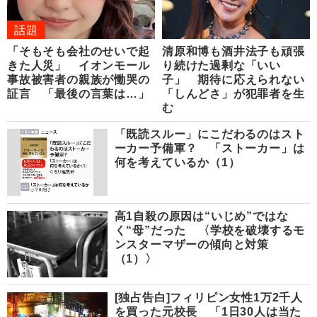
話題
「そもそも会社のせいで起
清原和博も酒井法子も頑張
きた人災」 イオンモール
り続けた過剰な「いい
事故被害者の親族が慟哭の
子」 期待に応えられない
証言 「最後の言葉は…」
「しんどさ」が犯罪者を生
む
「既読スルー」にこだわるのはスト
ーカー予備軍？ 「ストーカー」は
何を考えているか（1）
高1自殺の原因は“いじめ”ではな
く“母”だった 〈学校を破壊するモ
ンスターマザーの傾向と対策
（1）〉
[独占告白]フィリピン女性1万2千人
を買った元校長 「1日30人は当た