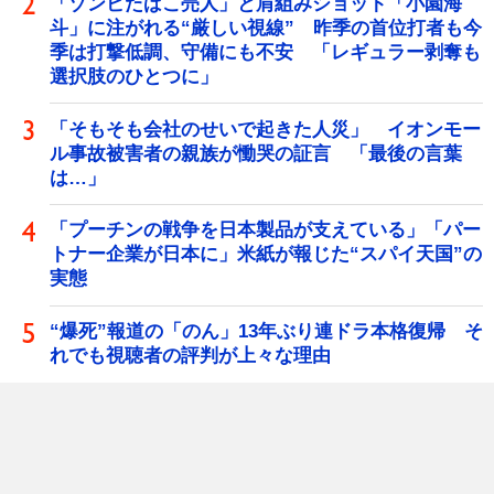
「ゾンビたばこ売人」と肩組みショット「小園海
斗」に注がれる“厳しい視線” 昨季の首位打者も今
季は打撃低調、守備にも不安 「レギュラー剥奪も
選択肢のひとつに」
「そもそも会社のせいで起きた人災」 イオンモー
ル事故被害者の親族が慟哭の証言 「最後の言葉
は…」
「プーチンの戦争を日本製品が支えている」「パー
トナー企業が日本に」米紙が報じた“スパイ天国”の
実態
“爆死”報道の「のん」13年ぶり連ドラ本格復帰 そ
れでも視聴者の評判が上々な理由