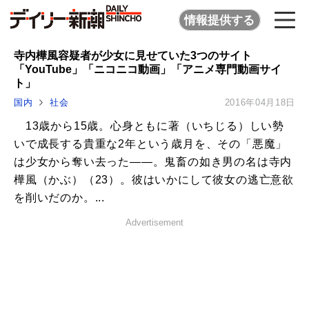
情報提供する
寺内樺風容疑者が少女に見せていた3つのサイト
「YouTube」「ニコニコ動画」「アニメ専門動画サイ
ト」
国内
社会
2016年04月18日
13歳から15歳。心身ともに著（いちじる）しい勢
いで成長する貴重な2年という歳月を、その「悪魔」
は少女から奪い去った――。鬼畜の如き男の名は寺内
樺風（かぶ）（23）。彼はいかにして彼女の逃亡意欲
を削いだのか。...
Advertisement