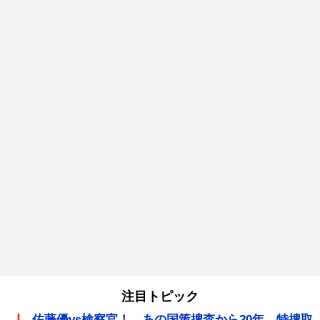
注目トピック
佐藤優vs検察官！ あの国策捜査から20年、特捜取