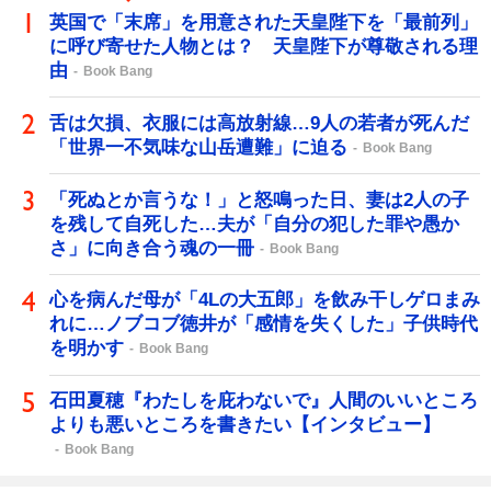
英国で「末席」を用意された天皇陛下を「最前列」
に呼び寄せた人物とは？ 天皇陛下が尊敬される理
由
Book Bang
舌は欠損、衣服には高放射線…9人の若者が死んだ
「世界一不気味な山岳遭難」に迫る
Book Bang
「死ぬとか言うな！」と怒鳴った日、妻は2人の子
を残して自死した…夫が「自分の犯した罪や愚か
さ」に向き合う魂の一冊
Book Bang
心を病んだ母が「4Lの大五郎」を飲み干しゲロまみ
れに…ノブコブ徳井が「感情を失くした」子供時代
を明かす
Book Bang
石田夏穂『わたしを庇わないで』人間のいいところ
よりも悪いところを書きたい【インタビュー】
Book Bang