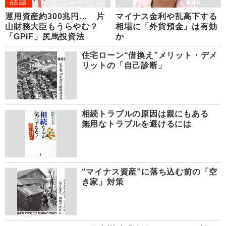
話題
運用資産約300兆円… 片
マイナス金利や乱高下する
山財務大臣もうらやむ？
相場に「外貨預金」は有効
「GPIF」尻馬投資法
か
住宅ローン“借換え”メリット・デメ
リットの「自己診断」
相続トラブルの原因は親にもある
無用なトラブルを避けるには
“マイナス資産”に落ち込む前の「空
き家」対策