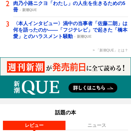
肉乃小路ニクヨ「わたし」の人生を生きるための5
冊
新潮QUE
〈本人インタビュー〉渦中の当事者「佐藤二朗」は
何を語ったのか――「フジテレビ」で起きた「橋本
愛」とのハラスメント騒動
新潮QUE
「新潮QUE」とは？
話題の本
レビュー
ニュース