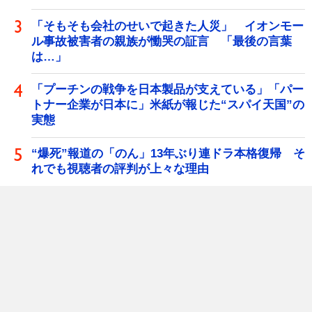
「そもそも会社のせいで起きた人災」 イオンモー
ル事故被害者の親族が慟哭の証言 「最後の言葉
は…」
「プーチンの戦争を日本製品が支えている」「パー
トナー企業が日本に」米紙が報じた“スパイ天国”の
実態
“爆死”報道の「のん」13年ぶり連ドラ本格復帰 そ
れでも視聴者の評判が上々な理由