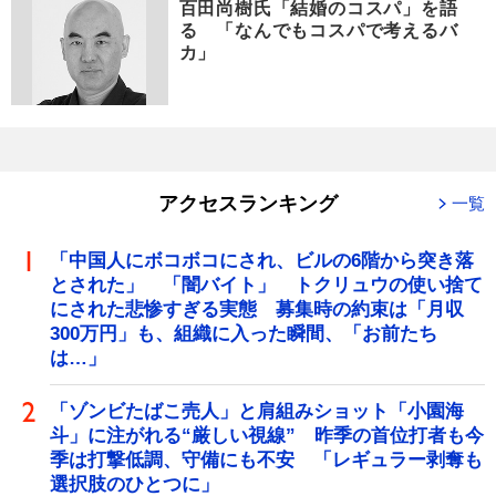
百田尚樹氏「結婚のコスパ」を語
る 「なんでもコスパで考えるバ
カ」
アクセスランキング
一覧
「中国人にボコボコにされ、ビルの6階から突き落
とされた」 「闇バイト」 トクリュウの使い捨て
にされた悲惨すぎる実態 募集時の約束は「月収
300万円」も、組織に入った瞬間、「お前たち
は…」
「ゾンビたばこ売人」と肩組みショット「小園海
斗」に注がれる“厳しい視線” 昨季の首位打者も今
季は打撃低調、守備にも不安 「レギュラー剥奪も
選択肢のひとつに」