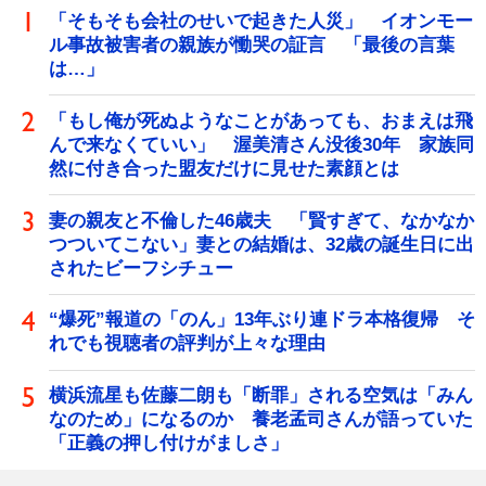
「そもそも会社のせいで起きた人災」 イオンモー
ル事故被害者の親族が慟哭の証言 「最後の言葉
は…」
「もし俺が死ぬようなことがあっても、おまえは飛
んで来なくていい」 渥美清さん没後30年 家族同
然に付き合った盟友だけに見せた素顔とは
妻の親友と不倫した46歳夫 「賢すぎて、なかなか
つついてこない」妻との結婚は、32歳の誕生日に出
されたビーフシチュー
“爆死”報道の「のん」13年ぶり連ドラ本格復帰 そ
れでも視聴者の評判が上々な理由
横浜流星も佐藤二朗も「断罪」される空気は「みん
なのため」になるのか 養老孟司さんが語っていた
「正義の押し付けがましさ」