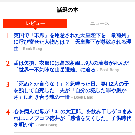
話題の本
レビュー
ニュース
英国で「末席」を用意された天皇陛下を「最前列」
に呼び寄せた人物とは？ 天皇陛下が尊敬される理
由
Book Bang
舌は欠損、衣服には高放射線…9人の若者が死んだ
「世界一不気味な山岳遭難」に迫る
Book Bang
「死ぬとか言うな！」と怒鳴った日、妻は2人の子
を残して自死した…夫が「自分の犯した罪や愚か
さ」に向き合う魂の一冊
Book Bang
心を病んだ母が「4Lの大五郎」を飲み干しゲロまみ
れに…ノブコブ徳井が「感情を失くした」子供時代
を明かす
Book Bang