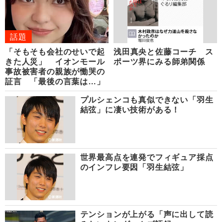
話題
「そもそも会社のせいで起
浅田真央と佐藤コーチ ス
きた人災」 イオンモール
ポーツ界にみる師弟関係
事故被害者の親族が慟哭の
証言 「最後の言葉は…」
プルシェンコも真似できない「羽生
結弦」に凄い技術がある！
世界最高点を連発でフィギュア採点
のインフレ要因「羽生結弦」
テンションが上がる「声に出して読