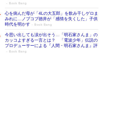
Book Bang
心を病んだ母が「4Lの大五郎」を飲み干しゲロま
みれに…ノブコブ徳井が「感情を失くした」子供
時代を明かす
Book Bang
今思い出しても涙が出そう…「明石家さんま」の
カッコよすぎる一言とは？ 「電波少年」伝説の
プロデューサーによる『人間・明石家さんま』評
Book Bang
「『火垂るの墓』は、大嘘である」原作者
が抱き続けた“自責の念”とは…「自己憐憫
は描きたくない」監督が徹底的にこだわっ
たこと（後編） #戦争の記憶
Book Bang
「叱って伸びるやつは、褒めたらもっと伸びる」
俳優・高嶋政伸が家族に教わった“人を育てるコ
ツ”…芸への考え方を明かす
Book Bang
美輪明宏 晩年の回答を集めた『ほほえんで生き
るための人生相談』がランクイン［エンターテイ
メントベストセラー］
Book Bang
「宇宙兄弟」最終46巻がベストセラー1位 宇宙