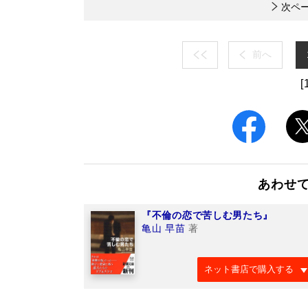
次ペ
前へ
[
あわせ
『不倫の恋で苦しむ男たち』
亀山 早苗
著
ネット書店で購入する