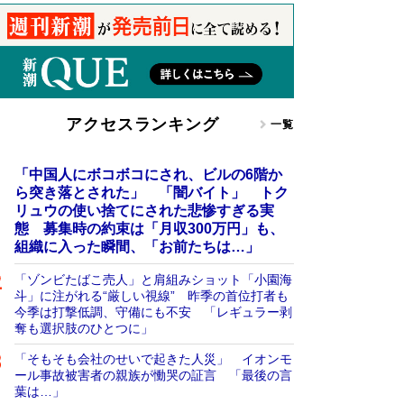
アクセスランキング
一覧
「中国人にボコボコにされ、ビルの6階か
ら突き落とされた」 「闇バイト」 トク
リュウの使い捨てにされた悲惨すぎる実
態 募集時の約束は「月収300万円」も、
組織に入った瞬間、「お前たちは…」
「ゾンビたばこ売人」と肩組みショット「小園海
斗」に注がれる“厳しい視線” 昨季の首位打者も
今季は打撃低調、守備にも不安 「レギュラー剥
奪も選択肢のひとつに」
「そもそも会社のせいで起きた人災」 イオンモ
ール事故被害者の親族が慟哭の証言 「最後の言
葉は…」