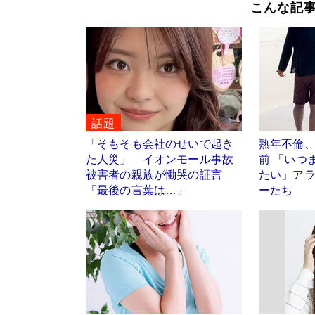
こんな記
話題
「そもそも会社のせいで起き
熟年不倫
た人災」 イオンモール事故
前 「いつ
被害者の親族が慟哭の証言
たい」ア
「最後の言葉は…」
ーたち