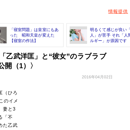
情報提供
「寝室問題」は皇室にもあ
明るくて感じが良い
った 昭和天皇が変えた
人」が苦手 それ「人
【寝室の作法】
ルギー」が原因です
「乙武洋匡」と“彼女”のラブラブ
公開（1）〉
2016年04月02日
匡（ひろ
このイメ
、妻と3
る「不
めた乙武