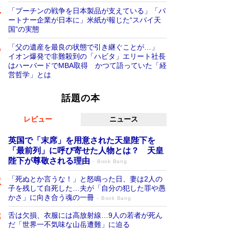
「プーチンの戦争を日本製品が支えている」「パ
ートナー企業が日本に」米紙が報じた“スパイ天
国”の実態
「父の遺産を最良の状態で引き継ぐことが…」
イオン爆発で非難殺到の「ハビタ」エリート社長
はハーバードでMBA取得 かつて語っていた「経
営哲学」とは
話題の本
レビュー
ニュース
英国で「末席」を用意された天皇陛下を
「最前列」に呼び寄せた人物とは？ 天皇
陛下が尊敬される理由
Book Bang
「死ぬとか言うな！」と怒鳴った日、妻は2人の
子を残して自死した…夫が「自分の犯した罪や愚
かさ」に向き合う魂の一冊
Book Bang
舌は欠損、衣服には高放射線…9人の若者が死ん
だ「世界一不気味な山岳遭難」に迫る