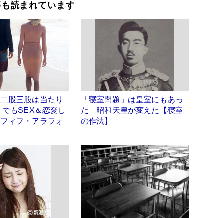
事も読まれています
、二股三股は当たり
「寝室問題」は皇室にもあっ
までもSEX＆恋愛し
た 昭和天皇が変えた【寝室
ラフィフ・アラフォ
の作法】