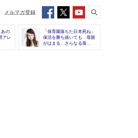
メルマガ登録
「あの
「保育園落ちた日本死ね」
間アレ
保活を勝ち抜いても…母親
がはまる、さらなる落...