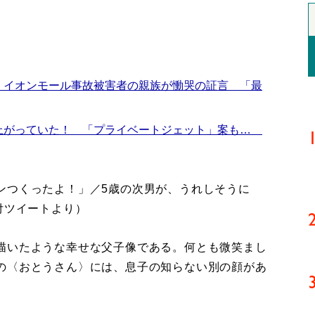
 イオンモール事故被害者の親族が慟哭の証言 「最
上がっていた！ 「プライベートジェット」案も…
ンつくったよ！」／5歳の次男が、うれしそうに
付ツイートより）
描いたような幸せな父子像である。何とも微笑まし
の〈おとうさん〉には、息子の知らない別の顔があ