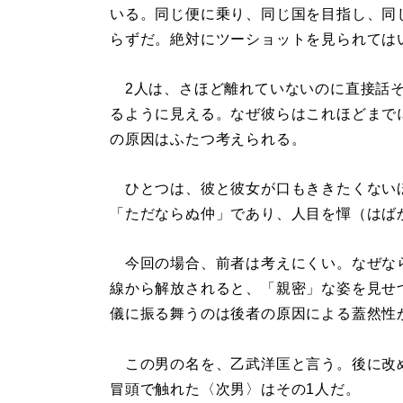
いる。同じ便に乗り、同じ国を目指し、同
らずだ。絶対にツーショットを見られては
2人は、さほど離れていないのに直接話そ
るように見える。なぜ彼らはこれほどまで
の原因はふたつ考えられる。
ひとつは、彼と彼女が口もききたくないほ
「ただならぬ仲」であり、人目を憚（はば
今回の場合、前者は考えにくい。なぜな
線から解放されると、「親密」な姿を見せ
儀に振る舞うのは後者の原因による蓋然性
この男の名を、乙武洋匡と言う。後に改め
冒頭で触れた〈次男〉はその1人だ。