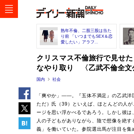
熟年不倫、二股三股は当た
り前 「いつまでもSEX＆恋
愛したい」アラフ...
クリスマス不倫旅行で見せた
なやり取り 〈乙武不倫全文
国内
社会
「爽やか」――。『五体不満足』の乙武洋
ただ）氏（39）といえば、ほとんどの人が
ージを思い浮かべるであろう。しかし彼は
人の子どもがありながら、陰で想像を絶す
義」を働いていた。参院選出馬が注目を集