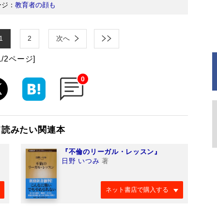
ージ：
教育者の顔も
1
2
次へ
1/2ページ]
0
て読みたい関連本
『不倫のリーガル・レッスン』
日野 いつみ
著
ネット書店で購入する