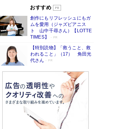
開発への関心を押し上げた18年の物語に幕 特装
おすすめ
版には「宇宙で描かれたマンガ」も収録
Book Bang
創作にもリフレッシュにもガ
友近氏、絶賛！ 鎌倉を舞台に、孤独を抱えた
ムを愛用（ジャズピアニス
人々が新たな一歩を踏み出す連作短篇集『海のほ
ト 山中千尋さん）【LOTTE
とりのプラネット』試し読み
Book Bang
TIMES】
PR
【特別読物】「救うこと、救
われること」（17） 角田光
代さん
PR