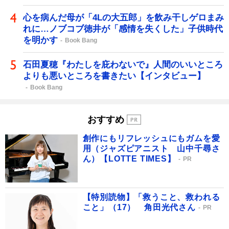
心を病んだ母が「4Lの大五郎」を飲み干しゲロまみ
れに…ノブコブ徳井が「感情を失くした」子供時代
を明かす
Book Bang
石田夏穂『わたしを庇わないで』人間のいいところ
よりも悪いところを書きたい【インタビュー】
Book Bang
おすすめ
創作にもリフレッシュにもガムを愛
用（ジャズピアニスト 山中千尋さ
ん）【LOTTE TIMES】
PR
【特別読物】「救うこと、救われる
こと」（17） 角田光代さん
PR