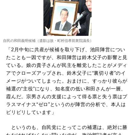
自民の和田義明候補（遺影は故・町村信孝前衆院議長）
「2月中旬に共産が候補を取り下げ、池田陣営につい
たことも一因ですが、和田陣営は鈴木父子の影響と見
ている。娘の貴子さんが民主を離党したことがメディ
アでクローズアップされ、鈴木父子に“裏切り者”のイ
メージがついてしまった。おまけに、すっかり彼らが
補選の“主役”になり、知名度の低い和田さんが一層、
霞んだ。宗男さんの支援によって得る票と失う票はプ
ラスマイナス“ゼロ”というのが陣営の分析で、本人は
ピリピリしています」
というのも、自民党にとってこの補選は、絶対に勝