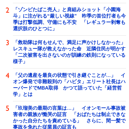
「ゾンビたばこ売人」と肩組みショット「小園海
斗」に注がれる“厳しい視線” 昨季の首位打者も今
季は打撃低調、守備にも不安 「レギュラー剥奪も
選択肢のひとつに」
「救助隊は何もせんで、満足に声かけしなかった」
レスキュー隊が救えなかった命 近隣住民が明かす
「二次被害を出さないのが訓練の鉄則になっている
様子」
「父の遺産を最良の状態で引き継ぐことが…」 イ
オン爆発で非難殺到の「ハビタ」エリート社長はハ
ーバードでMBA取得 かつて語っていた「経営哲
学」とは
「玖瑠美の最期の言葉は…」 イオンモール事故被
害者の親族が慟哭の証言 「おばたちは制止できな
かった自分たちを責めている」 さらに、間一髪で
事故を免れた従業員の証言も