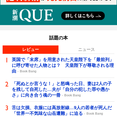
話題の本
レビュー
ニュース
英国で「末席」を用意された天皇陛下を「最前列」
に呼び寄せた人物とは？ 天皇陛下が尊敬される理
由
Book Bang
「死ぬとか言うな！」と怒鳴った日、妻は2人の子
を残して自死した…夫が「自分の犯した罪や愚か
さ」に向き合う魂の一冊
Book Bang
舌は欠損、衣服には高放射線…9人の若者が死んだ
「世界一不気味な山岳遭難」に迫る
Book Bang