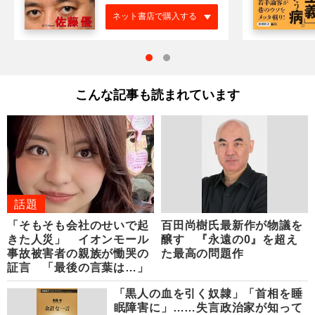
ネット書店で購入する
こんな記事も読まれています
話題
「そもそも会社のせいで起
百田尚樹氏最新作が物議を
きた人災」 イオンモール
醸す 『永遠の0』を超え
事故被害者の親族が慟哭の
た最高の問題作
証言 「最後の言葉は…」
「黒人の血を引く奴隷」「首相を睡
眠障害に」……失言政治家が知って