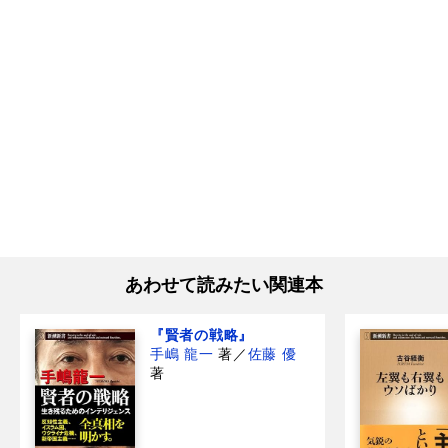
あわせて読みたい関連本
『賢者の戦略』
手嶋 龍一
著
／
佐藤 優
著