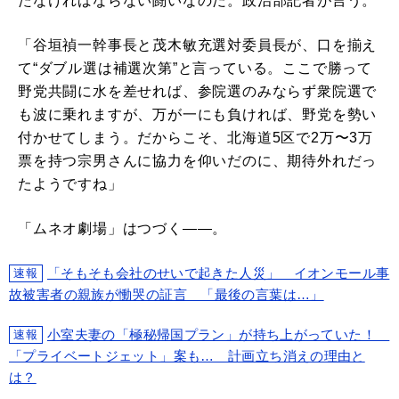
たなければならない闘いなのだ。政治部記者が言う。
「谷垣禎一幹事長と茂木敏充選対委員長が、口を揃え
て“ダブル選は補選次第”と言っている。ここで勝って
野党共闘に水を差せれば、参院選のみならず衆院選で
も波に乗れますが、万が一にも負ければ、野党を勢い
付かせてしまう。だからこそ、北海道5区で2万〜3万
票を持つ宗男さんに協力を仰いだのに、期待外れだっ
たようですね」
「ムネオ劇場」はつづく――。
「そもそも会社のせいで起きた人災」 イオンモール事
速報
故被害者の親族が慟哭の証言 「最後の言葉は…」
小室夫妻の「極秘帰国プラン」が持ち上がっていた！
速報
「プライベートジェット」案も… 計画立ち消えの理由と
は？