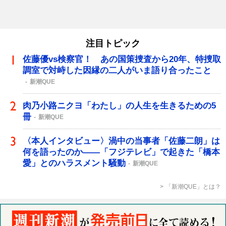
注目トピック
佐藤優vs検察官！ あの国策捜査から20年、特捜取
調室で対峙した因縁の二人がいま語り合ったこと
新潮QUE
肉乃小路ニクヨ「わたし」の人生を生きるための5
冊
新潮QUE
〈本人インタビュー〉渦中の当事者「佐藤二朗」は
何を語ったのか――「フジテレビ」で起きた「橋本
愛」とのハラスメント騒動
新潮QUE
「新潮QUE」とは？