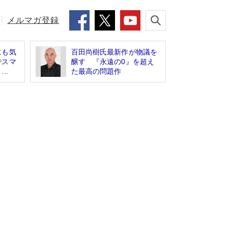
メルマガ登録
にも気
百田尚樹氏最新作が物議を
でスマ
醸す 『永遠の0』を超え
..
た最高の問題作