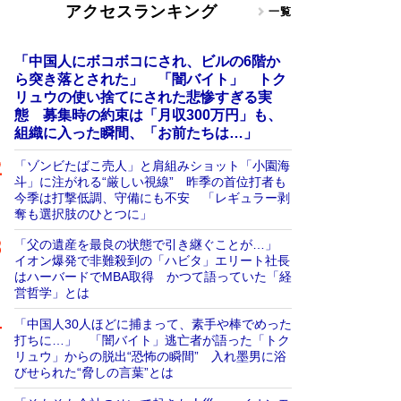
アクセスランキング
一覧
「中国人にボコボコにされ、ビルの6階か
ら突き落とされた」 「闇バイト」 トク
リュウの使い捨てにされた悲惨すぎる実
態 募集時の約束は「月収300万円」も、
組織に入った瞬間、「お前たちは…」
「ゾンビたばこ売人」と肩組みショット「小園海
斗」に注がれる“厳しい視線” 昨季の首位打者も
今季は打撃低調、守備にも不安 「レギュラー剥
奪も選択肢のひとつに」
「父の遺産を最良の状態で引き継ぐことが…」
イオン爆発で非難殺到の「ハビタ」エリート社長
はハーバードでMBA取得 かつて語っていた「経
営哲学」とは
「中国人30人ほどに捕まって、素手や棒でめった
打ちに…」 「闇バイト」逃亡者が語った「トク
リュウ」からの脱出“恐怖の瞬間” 入れ墨男に浴
びせられた“脅しの言葉”とは