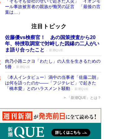
「そもそも会社のせいで起きた人災」 イオンモ
ール事故被害者の親族が慟哭の証言 「最後の言
葉は…」
注目トピック
佐藤優vs検察官！ あの国策捜査から20
年、特捜取調室で対峙した因縁の二人がい
ま語り合ったこと
新潮QUE
肉乃小路ニクヨ「わたし」の人生を生きるための
5冊
新潮QUE
〈本人インタビュー〉渦中の当事者「佐藤二朗」
は何を語ったのか――「フジテレビ」で起きた
「橋本愛」とのハラスメント騒動
新潮QUE
「新潮QUE」とは？