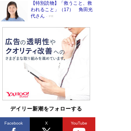
【特別読物】「救うこと、救
われること」（17） 角田光
代さん
PR
デイリー新潮をフォローする
Facebook
X
YouTube