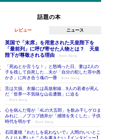
話題の本
レビュー
ニュース
英国で「末席」を用意された天皇陛下を
「最前列」に呼び寄せた人物とは？ 天皇
陛下が尊敬される理由
Book Bang
「死ぬとか言うな！」と怒鳴った日、妻は2人の
子を残して自死した…夫が「自分の犯した罪や愚
かさ」に向き合う魂の一冊
Book Bang
舌は欠損、衣服には高放射線…9人の若者が死ん
だ「世界一不気味な山岳遭難」に迫る
Book Bang
心を病んだ母が「4Lの大五郎」を飲み干しゲロま
みれに…ノブコブ徳井が「感情を失くした」子供
時代を明かす
Book Bang
石田夏穂『わたしを庇わないで』人間のいいとこ
ろよりも悪いところを書きたい【インタビュー】