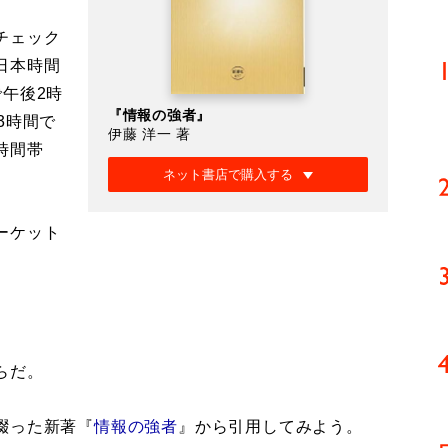
チェック
日本時間
午後2時
『情報の強者』
3時間で
伊藤 洋一 著
時間帯
ネット書店で購入する
ーケット
らだ。
綴った新著『
情報の強者
』から引用してみよう。