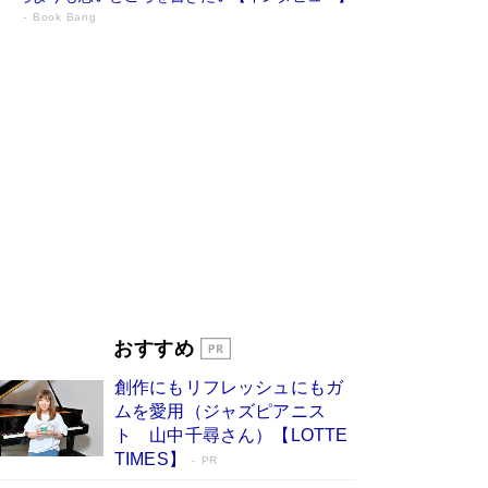
Book Bang
73歳でも働くしかない 「老後レス時代」
に交通誘導員の独白が話題
Book Bang
「『火垂るの墓』は、大嘘である」原作者が抱き
続けた“自責の念”とは…「自己憐憫は描きたくな
い」監督が徹底的にこだわったこと（後編） #
戦争の記憶
Book Bang
「なんで？ そんな馬鹿な……」90歳になった作
家・阿刀田高さんが、ひとり暮らしの生活を明か
す
Book Bang
友近氏、絶賛！ 鎌倉を舞台に、孤独を抱えた
人々が新たな一歩を踏み出す連作短篇集『海のほ
とりのプラネット』試し読み
Book Bang
おすすめ
和田秀樹の70代、80代向け新書がベスト3を独
占 上半期1位にも選出［新書ベストセラー］
創作にもリフレッシュにもガ
Book Bang
ムを愛用（ジャズピアニス
ト 山中千尋さん）【LOTTE
TIMES】
PR