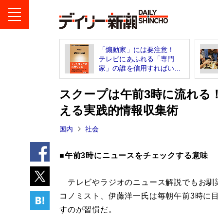
「煽動家」には要注意！
テレビにあふれる「専門
家」の誰を信用すればい...
スクープは午前3時に流れる
える実践的情報収集術
国内
社会
■午前3時にニュースをチェックする意味
テレビやラジオのニュース解説でもお馴
コノミスト、伊藤洋一氏は毎朝午前3時に
すのが習慣だ。