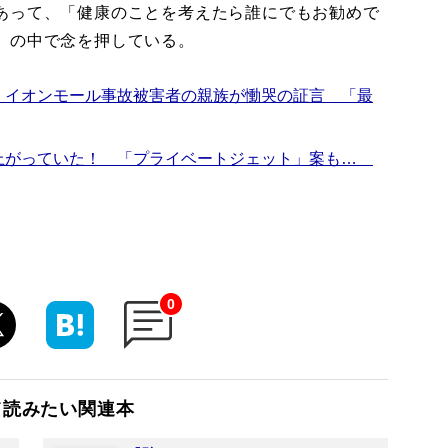
あって、「健康のことを考えたら誰にでもお勧めで
』の中で念を押している。
 イオンモール事故被害者の親族が慟哭の証言 「最
上がっていた！ 「プライベートジェット」案も…
0
て読みたい関連本