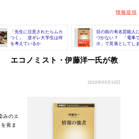
情報提供
「先生に注意されたらムカ
目の前の有名芸能人
つく」 逆ギレ大学生は何
づかない？ 「電車
を考えているか
ホ」で見落としてしま.
！ エコノミスト・伊藤洋一氏が教
2016年03月10日
染みのエ
目を覚ま