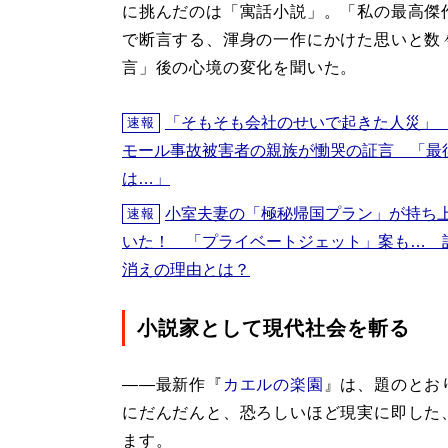
に挑んだのは「寓話小説」。「私の最高傑
で断言する、渾身の一作にかけた思いと数
言」後の心境の変化を聞いた。
「そもそも会社のせいで起きた人災」
速報
モール事故被害者の親族が慟哭の証言 「最
は…」
小室夫妻の「極秘帰国プラン」が持ち
速報
いた！ 「プライベートジェット」案も… 
消えの理由とは？
小説家として現代社会を斬る
――最新作『
カエルの楽園
』は、題のとお
にだんだんと、恐ろしいほど現実に即した
ます。