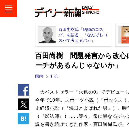
百田尚樹氏「結婚のコス
パ」を語る 「なんでもコ
スパで考えるバカ」
百田尚樹 問題発言から改心
ーチがあるんじゃないか」
国内
社会
大ベストセラー『永遠の0』でデビュー
今年で10年。スポーツ小説（『ボックス！
史経済小説（『海賊とよばれた男』）、時
（『影法師』）……等々、常に異なるジャ
説を書き続けてきた作家・百田尚樹氏が、