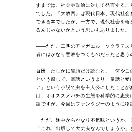
すまでは、社会や政治に対して発言するこ
でした。『大放言』は現代日本、現代社会
できる本でしたが、一方で、現代社会を斬
るんじゃないかという思いもありました。
――ただ、二匹のアマガエル、ソクラテス
者にはかなり意表をつくものだったと思う
百田
たしかに冒頭だけ読むと、「何やこ
という感じで、寓話というより、童話と受
ア』という小説で虫を主人公にしたことが
は、オオスズメバチの生態を科学的に忠実
語ですが、今回はファンタジーのように物
ただ、途中からかなり不気味というか、
「これ、出版して大丈夫なんでしょうか」