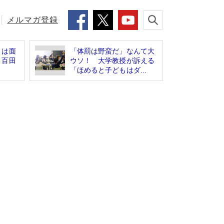
メルマガ登録
」は面
「体罰は野蛮だ」なんて大
 百田
ウソ！ 大学教授が訴える
「ほめると子どもはダ...