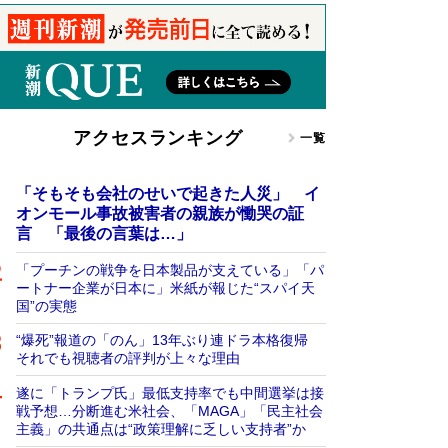
アクセスランキング
一覧
「そもそも会社のせいで起きた人災」 イ
オンモール事故被害者の親族が慟哭の証
言 「最後の言葉は…」
「プーチンの戦争を日本製品が支えている」「パ
ートナー企業が日本に」米紙が報じた“スパイ天
国”の実態
“爆死”報道の「のん」13年ぶり連ドラ本格復帰
それでも視聴者の評判が上々な理由
遂に「トランプ氏」最低支持率でも中間選挙は接
戦予想…分断進む米社会、「MAGA」「民主社会
主義」の共通点は“政策理解に乏しい支持者”か