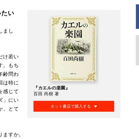
いたい
しまし
だけ若い
す。もち
年齢問わ
回は特に
『カエルの楽園』
を感じて
百田 尚樹 著
ズ」にい
ネット書店で購入する
か、とて
りますか。