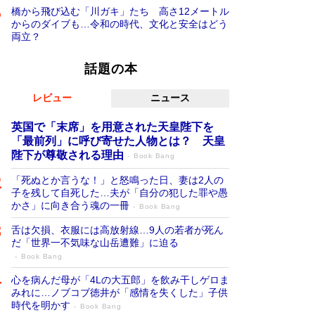
橋から飛び込む「川ガキ」たち 高さ12メートル
からのダイブも…令和の時代、文化と安全はどう
両立？
話題の本
レビュー
ニュース
英国で「末席」を用意された天皇陛下を
「最前列」に呼び寄せた人物とは？ 天皇
陛下が尊敬される理由
Book Bang
「死ぬとか言うな！」と怒鳴った日、妻は2人の
子を残して自死した…夫が「自分の犯した罪や愚
かさ」に向き合う魂の一冊
Book Bang
舌は欠損、衣服には高放射線…9人の若者が死ん
だ「世界一不気味な山岳遭難」に迫る
Book Bang
心を病んだ母が「4Lの大五郎」を飲み干しゲロま
みれに…ノブコブ徳井が「感情を失くした」子供
時代を明かす
Book Bang