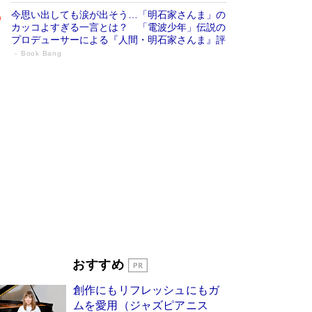
今思い出しても涙が出そう…「明石家さんま」の
カッコよすぎる一言とは？ 「電波少年」伝説の
プロデューサーによる『人間・明石家さんま』評
Book Bang
「叱って伸びるやつは、褒めたらもっと伸
びる」俳優・高嶋政伸が家族に教わっ
た“人を育てるコツ”…芸への考え方を明か
す
Book Bang
「『火垂るの墓』は、大嘘である」原作者が抱き
続けた“自責の念”とは…「自己憐憫は描きたくな
い」監督が徹底的にこだわったこと（後編） #
戦争の記憶
Book Bang
美輪明宏 晩年の回答を集めた『ほほえんで生き
るための人生相談』がランクイン［エンターテイ
メントベストセラー］
Book Bang
「宇宙兄弟」最終46巻がベストセラー1位 宇宙
おすすめ
開発への関心を押し上げた18年の物語に幕 特装
版には「宇宙で描かれたマンガ」も収録
創作にもリフレッシュにもガ
Book Bang
ムを愛用（ジャズピアニス