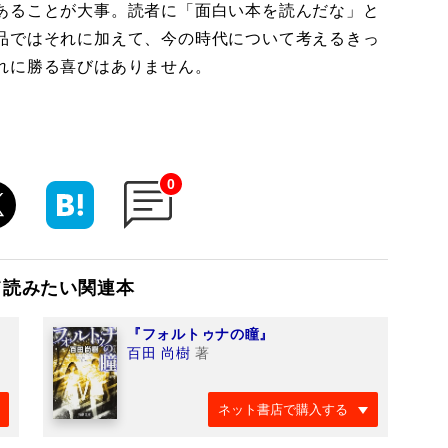
あることが大事。読者に「面白い本を読んだな」と
品ではそれに加えて、今の時代について考えるきっ
れに勝る喜びはありません。
0
て読みたい関連本
『フォルトゥナの瞳』
百田 尚樹
著
ネット書店で購入する