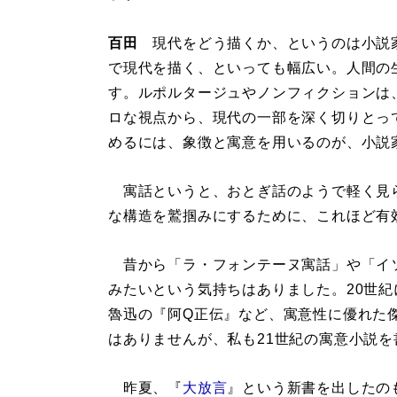
百田
現代をどう描くか、というのは小説
で現代を描く、といっても幅広い。人間の
す。ルポルタージュやノンフィクションは
ロな視点から、現代の一部を深く切りとっ
めるには、象徴と寓意を用いるのが、小説
寓話というと、おとぎ話のようで軽く見
な構造を鷲掴みにするために、これほど有
昔から「ラ・フォンテーヌ寓話」や「イ
みたいという気持ちはありました。20世
魯迅の『阿Q正伝』など、寓意性に優れた
はありませんが、私も21世紀の寓意小説
昨夏、『
大放言
』という新書を出したの