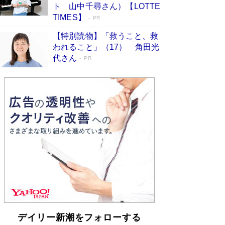
「不意に涙が出そうに…」高嶋政伸が明かし
ト 山中千尋さん）【LOTTE
た“13歳の娘を暴行する役”への葛藤 インティマ
TIMES】
PR
シーコーディネーターに支えられたNHK『大奥』
の裏側
Book Bang
【特別読物】「救うこと、救
われること」（17） 角田光
代さん
PR
デイリー新潮をフォローする