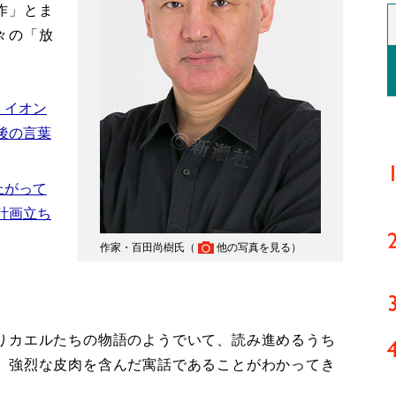
作」とま
々の「放
 イオン
後の言葉
上がって
計画立ち
作家・百田尚樹氏（
他の写真を見る
）
りカエルたちの物語のようでいて、読み進めるうち
、強烈な皮肉を含んだ寓話であることがわかってき