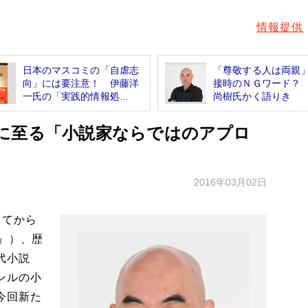
情報提供
日本のマスコミの「自虐志
「尊敬する人は両親
向」には要注意！ 伊藤洋
接時のＮＧワード？
一氏の「実践的情報処...
尚樹氏かく語りき
に至る「小説家ならではのアプロ
2016年03月02日
してから
』）、歴
代小説
ンルの小
今回新た