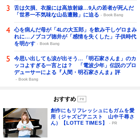
舌は欠損、衣服には高放射線…9人の若者が死んだ
「世界一不気味な山岳遭難」に迫る
Book Bang
心を病んだ母が「4Lの大五郎」を飲み干しゲロまみ
れに…ノブコブ徳井が「感情を失くした」子供時代
を明かす
Book Bang
今思い出しても涙が出そう…「明石家さんま」のカ
ッコよすぎる一言とは？ 「電波少年」伝説のプロ
デューサーによる『人間・明石家さんま』評
Book Bang
おすすめ
創作にもリフレッシュにもガムを愛
用（ジャズピアニスト 山中千尋さ
ん）【LOTTE TIMES】
PR