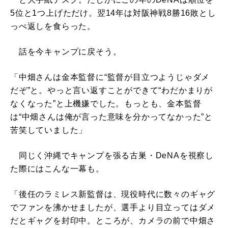
5位と1つ上げただけ。翌14年は対阪神戦8勝16敗とし
っぺ返しを食らった。
話を今キャンプに戻そう。
「中畑さんは金本監督に“監督が目立つようじゃダメ
だぞ”と。やっと言い返すことができて“わだかまりが
なくなった”と上機嫌でした。もっとも、金本監督
は“中畑さんは俺が言った意味を分かってなかった”と
苦笑していました」
同じく沖縄でキャンプを張る古巣・DeNAを視察し
た際にはこんな一幕も。
「後任のラミレス新監督は、現役時代に数々のギャグ
でファンを沸かせましたが、選手より目立ってはダメ
だとギャグを封印中。ところが、カメラの前で中畑さ