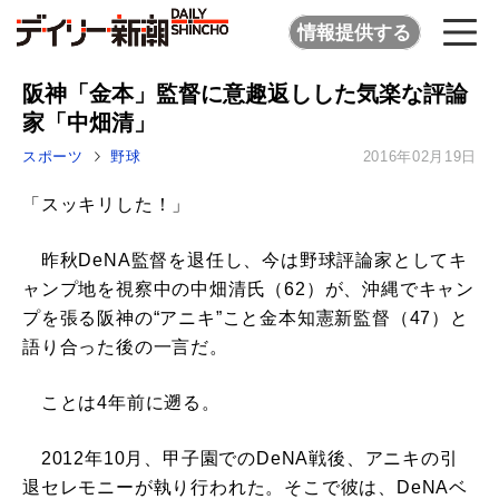
情報提供する
阪神「金本」監督に意趣返しした気楽な評論
家「中畑清」
スポーツ
野球
2016年02月19日
「スッキリした！」
昨秋DeNA監督を退任し、今は野球評論家としてキ
ャンプ地を視察中の中畑清氏（62）が、沖縄でキャン
プを張る阪神の“アニキ”こと金本知憲新監督（47）と
語り合った後の一言だ。
ことは4年前に遡る。
2012年10月、甲子園でのDeNA戦後、アニキの引
退セレモニーが執り行われた。そこで彼は、DeNAベ