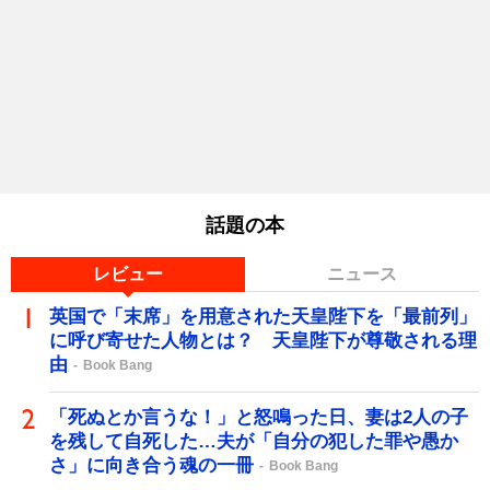
話題の本
レビュー
ニュース
英国で「末席」を用意された天皇陛下を「最前列」
に呼び寄せた人物とは？ 天皇陛下が尊敬される理
由
Book Bang
「死ぬとか言うな！」と怒鳴った日、妻は2人の子
を残して自死した…夫が「自分の犯した罪や愚か
さ」に向き合う魂の一冊
Book Bang