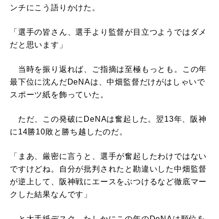
ンチにこう語りかけた。
「選手の皆さん、選手より監督が目立つようではダメ
だと思います」
当時を振り返れば、ご指摘は至極もっとも。この年
最下位に沈んだDeNAは、中畑監督だけがはしゃいで
スポーツ紙を飾っていた。
ただ、この発破にDeNAは奮起した。翌13年、阪神
に14勝10敗と勝ち越したのだ。
「まあ、厳密に言うと、選手が奮起したわけではない
ですけどね。自分が批判されたと勘違いした中畑監督
が逆上して、阪神戦にエースをぶつけるなど徹底マー
クした結果なんです」
と大手紙デスク。たしかにこの年のDeNAは順位を