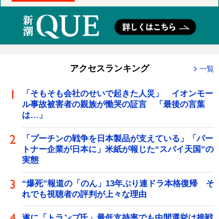
アクセスランキング
一覧
「そもそも会社のせいで起きた人災」 イオンモー
ル事故被害者の親族が慟哭の証言 「最後の言葉
は…」
「プーチンの戦争を日本製品が支えている」「パー
トナー企業が日本に」米紙が報じた“スパイ天国”の
実態
“爆死”報道の「のん」13年ぶり連ドラ本格復帰 そ
れでも視聴者の評判が上々な理由
遂に「トランプ氏」最低支持率でも中間選挙は接戦