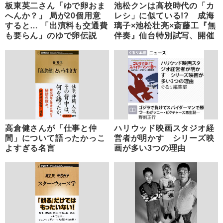
板東英二さん「ゆで卵おま
池松クンは高校時代の「カ
へんか？」 局が20個用意
レシ」に似ている!? 成海
すると… 「出演料も交通費
璃子×池松壮亮×斎藤工『無
も要らん」のゆで卵伝説
伴奏』仙台特別試写、開催
高倉健さんが「仕事と仲
ハリウッド映画スタジオ経
間」について語ったかっこ
営者が明かす シリーズ映
よすぎる名言
画が多い3つの理由