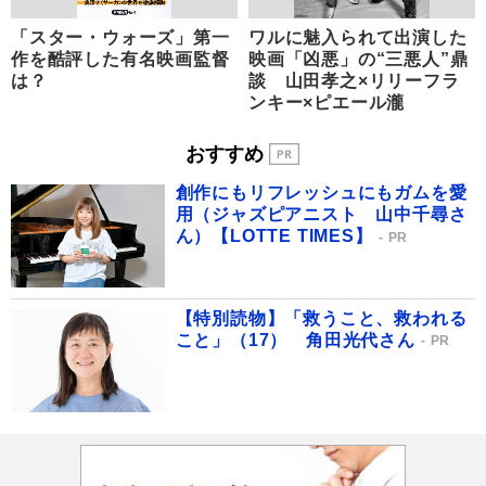
「スター・ウォーズ」第一
ワルに魅入られて出演した
作を酷評した有名映画監督
映画「凶悪」の“三悪人”鼎
は？
談 山田孝之×リリーフラ
ンキー×ピエール瀧
おすすめ
創作にもリフレッシュにもガムを愛
用（ジャズピアニスト 山中千尋さ
ん）【LOTTE TIMES】
PR
【特別読物】「救うこと、救われる
こと」（17） 角田光代さん
PR