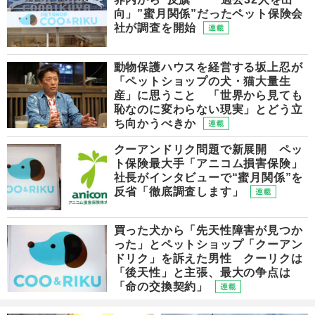
向」”蜜月関係”だったペット保険会
社が調査を開始
動物保護ハウスを経営する坂上忍が
「ペットショップの犬・猫大量生
産」に思うこと 「世界から見ても
恥なのに変わらない現実」とどう立
ち向かうべきか
クーアンドリク問題で新展開 ペッ
ト保険最大手「アニコム損害保険」
社長がインタビューで“蜜月関係”を
反省「徹底調査します」
買った犬から「先天性障害が見つか
った」とペットショップ「クーアン
ドリク」を訴えた男性 クーリクは
「後天性」と主張、最大の争点は
「命の交換契約」