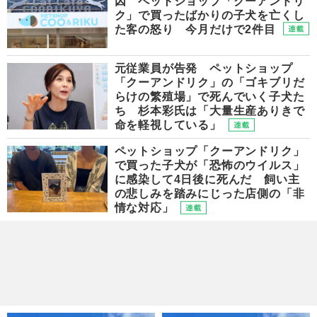
因 ペットショップ「クーアンドリ
ク」で買ったばかりの子犬を亡くし
た客の怒り 今月だけで2件目
元従業員が告発 ペットショップ
「クーアンドリク」の「ゴキブリだ
らけの繁殖場」で死んでいく子犬た
ち 杉本彩氏は「大量生産ありきで
命を軽視している」
ペットショップ「クーアンドリク」
で買った子犬が「恐怖のウイルス」
に感染して4日後に死んだ 飼い主
の悲しみを踏みにじった店側の「非
情な対応」