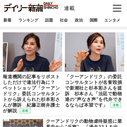
連載
新着
ランキング
話題
社会
政治
国際
エンタメ
報道機関の記事をリポスト
「クーアンドリク」の委託
しただけで違法行為に？
コンサルタントが名誉毀損
ペットショップ「クーアン
で新潮社と杉本彩さんを提
ドリク」委託コンサルタン
訴 杉本さん「法廷で動物
トから訴えられた杉本彩さ
達の“声なき声”を代弁でき
んが勝訴 紀藤正樹弁護士
るならば本望です」
が解説
クーアンドリクの動物虐待疑惑に業
界内から“反旗” 「過去32人を出