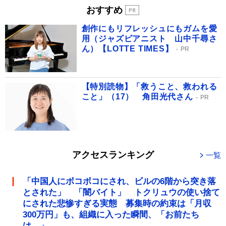
おすすめ
創作にもリフレッシュにもガムを愛
用（ジャズピアニスト 山中千尋さ
ん）【LOTTE TIMES】
PR
【特別読物】「救うこと、救われる
こと」（17） 角田光代さん
PR
アクセスランキング
一覧
「中国人にボコボコにされ、ビルの6階から突き落
とされた」 「闇バイト」 トクリュウの使い捨て
にされた悲惨すぎる実態 募集時の約束は「月収
300万円」も、組織に入った瞬間、「お前たち
は…」