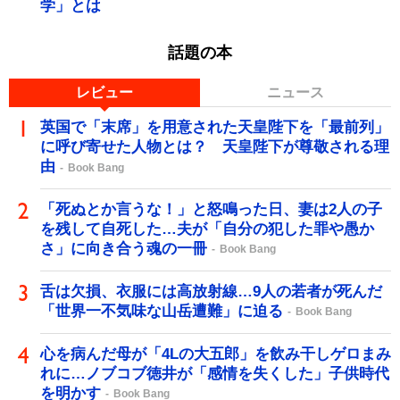
学」とは
話題の本
レビュー
ニュース
英国で「末席」を用意された天皇陛下を「最前列」
に呼び寄せた人物とは？ 天皇陛下が尊敬される理
由
Book Bang
「死ぬとか言うな！」と怒鳴った日、妻は2人の子
を残して自死した…夫が「自分の犯した罪や愚か
さ」に向き合う魂の一冊
Book Bang
舌は欠損、衣服には高放射線…9人の若者が死んだ
「世界一不気味な山岳遭難」に迫る
Book Bang
心を病んだ母が「4Lの大五郎」を飲み干しゲロまみ
れに…ノブコブ徳井が「感情を失くした」子供時代
を明かす
Book Bang