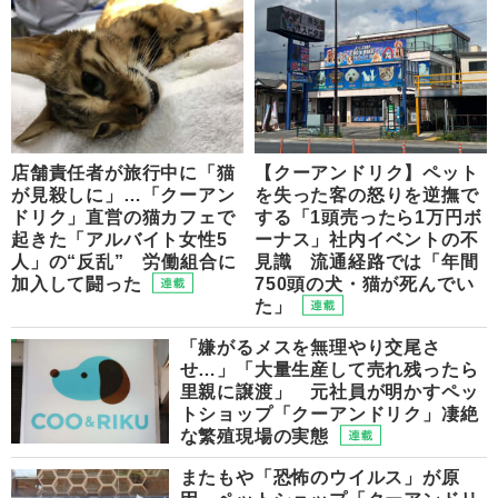
店舗責任者が旅行中に「猫
【クーアンドリク】ペット
が見殺しに」…「クーアン
を失った客の怒りを逆撫で
ドリク」直営の猫カフェで
する「1頭売ったら1万円ボ
起きた「アルバイト女性5
ーナス」社内イベントの不
人」の“反乱” 労働組合に
見識 流通経路では「年間
加入して闘った
750頭の犬・猫が死んでい
た」
「嫌がるメスを無理やり交尾さ
せ…」「大量生産して売れ残ったら
里親に譲渡」 元社員が明かすペッ
トショップ「クーアンドリク」凄絶
な繁殖現場の実態
またもや「恐怖のウイルス」が原