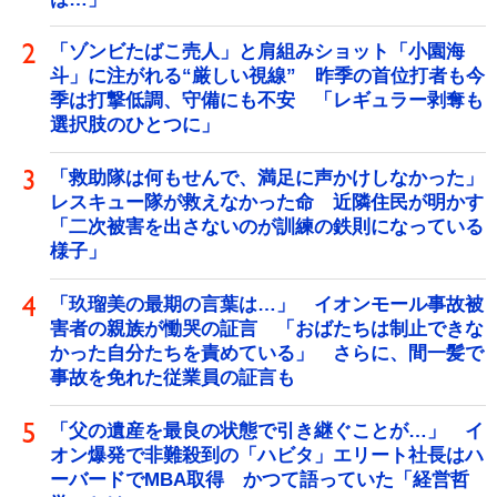
「ゾンビたばこ売人」と肩組みショット「小園海
斗」に注がれる“厳しい視線” 昨季の首位打者も今
季は打撃低調、守備にも不安 「レギュラー剥奪も
選択肢のひとつに」
「救助隊は何もせんで、満足に声かけしなかった」
レスキュー隊が救えなかった命 近隣住民が明かす
「二次被害を出さないのが訓練の鉄則になっている
様子」
「玖瑠美の最期の言葉は…」 イオンモール事故被
害者の親族が慟哭の証言 「おばたちは制止できな
かった自分たちを責めている」 さらに、間一髪で
事故を免れた従業員の証言も
「父の遺産を最良の状態で引き継ぐことが…」 イ
オン爆発で非難殺到の「ハビタ」エリート社長はハ
ーバードでMBA取得 かつて語っていた「経営哲