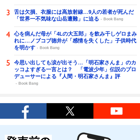
舌は欠損、衣服には高放射線…9人の若者が死んだ
「世界一不気味な山岳遭難」に迫る
Book Bang
心を病んだ母が「4Lの大五郎」を飲み干しゲロまみ
れに…ノブコブ徳井が「感情を失くした」子供時代
を明かす
Book Bang
今思い出しても涙が出そう…「明石家さんま」のカ
ッコよすぎる一言とは？ 「電波少年」伝説のプロ
デューサーによる『人間・明石家さんま』評
Book Bang