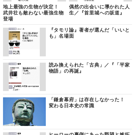
地上最強の生物が決定！
偶然の出会いに導かれた人
武井壮も敵わない最強生物
生／『首里城への坂道』
登場
『タモリ論』著者が選んだ「いいと
も」名場面
読み換えられた「古典」／『「平家
物語」の再誕』
「鎌倉幕府」は存在しなかった！
変わる日本史の常識
ヒーローの裏側にあった野望と嫉妬