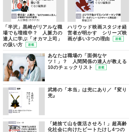
「半沢」黒崎がリアルな職
ハリウッド映画スタジオ経
場でも増殖中？ 人脈力の
営者が明かす シリーズ映
達人に学ぶ「オカマ上司」
画が多い3つの理由
の扱い方
あなたは職場の「面倒なヤ
ツ！」？ 人間関係の達人が教える
10のチェックリスト
武将の「本当」は兜にあり／『変り
兜』
「姥捨て山を復活させろ！」超高齢
化社会に向けたビートたけし4つの