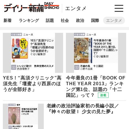
エンタメ
新着
ランキング
話題
社会
政治
国際
エンタメ
YES！“高須クリニック”高
今年最良の1冊「BOOK OF
須先生「壇蜜より西原のほ
THE YEAR 2013」ランキ
うが全部好き」
ング第1位、話題の「十二
国記」って？
老練の政治評論家初の長編小説／
『神々の欲望Ｉ 少女の見た夢』