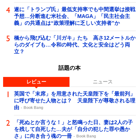
遂に「トランプ氏」最低支持率でも中間選挙は接戦
予想…分断進む米社会、「MAGA」「民主社会主
義」の共通点は“政策理解に乏しい支持者”か
橋から飛び込む「川ガキ」たち 高さ12メートルか
らのダイブも…令和の時代、文化と安全はどう両
立？
話題の本
レビュー
ニュース
英国で「末席」を用意された天皇陛下を「最前列」
に呼び寄せた人物とは？ 天皇陛下が尊敬される理
由
Book Bang
「死ぬとか言うな！」と怒鳴った日、妻は2人の子
を残して自死した…夫が「自分の犯した罪や愚か
さ」に向き合う魂の一冊
Book Bang