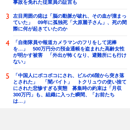
事故を免れた従業員の証言も
左目周囲の痣は「脳の動脈が破れ、その血が溜まっ
ていた」 09年に孤独死「大原麗子さん」、死の間
際に何が起きていたのか
「自衛隊員や報道カメラマンのフリをして泥棒
を…」 500万円分の預金通帳を盗まれた高齢女性
が明かす被害 「外出が怖くなり、避難所にも行け
ない」
「中国人にボコボコにされ、ビルの6階から突き落
とされた」 「闇バイト」 トクリュウの使い捨て
にされた悲惨すぎる実態 募集時の約束は「月収
300万円」も、組織に入った瞬間、「お前たち
は…」