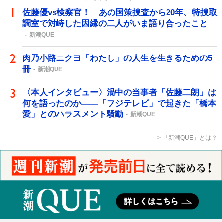
佐藤優vs検察官！ あの国策捜査から20年、特捜取
調室で対峙した因縁の二人がいま語り合ったこと
新潮QUE
肉乃小路ニクヨ「わたし」の人生を生きるための5
冊
新潮QUE
〈本人インタビュー〉渦中の当事者「佐藤二朗」は
何を語ったのか――「フジテレビ」で起きた「橋本
愛」とのハラスメント騒動
新潮QUE
「新潮QUE」とは？