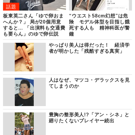
話題
板東英二さん「ゆで卵おま
“ウエスト58cm幻想”は危
へんか？」 局が20個用意
険 モデル体型を目指し餓
すると… 「出演料も交通費
死する人も 精神科医が警
も要らん」のゆで卵伝説
鐘
やっぱり美人は得だった！ 経済学
者が明かした「残酷すぎる真実」
人はなぜ、マツコ・デラックスを見
てしまうのか
豊胸の整形美人!?「アン・シネ」と
廻りたくないプレイヤー続出