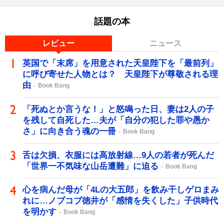
話題の本
レビュー
ニュース
英国で「末席」を用意された天皇陛下を「最前列」
に呼び寄せた人物とは？ 天皇陛下が尊敬される理
由
Book Bang
「死ぬとか言うな！」と怒鳴った日、妻は2人の子
を残して自死した…夫が「自分の犯した罪や愚か
さ」に向き合う魂の一冊
Book Bang
舌は欠損、衣服には高放射線…9人の若者が死んだ
「世界一不気味な山岳遭難」に迫る
Book Bang
心を病んだ母が「4Lの大五郎」を飲み干しゲロまみ
れに…ノブコブ徳井が「感情を失くした」子供時代
を明かす
Book Bang