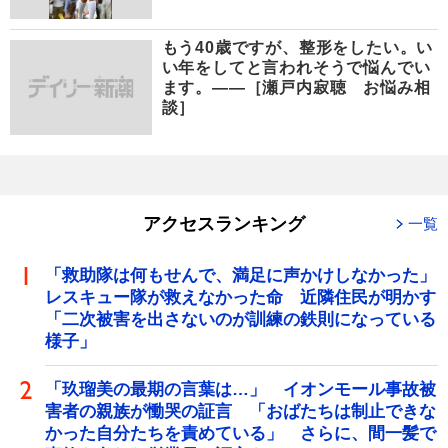
もう40歳ですが、整形をしたい。い
い年をしてと言われそうで悩んでい
ます。――［瀬戸内寂聴 お悩み相
談］
アクセスランキング
一覧
「救助隊は何もせんで、満足に声かけしなかった」
レスキュー隊が救えなかった命 近隣住民が明かす
「二次被害を出さないのが訓練の鉄則になっている
様子」
「玖瑠美の最期の言葉は…」 イオンモール事故被
害者の親族が慟哭の証言 「おばたちは制止できな
かった自分たちを責めている」 さらに、間一髪で