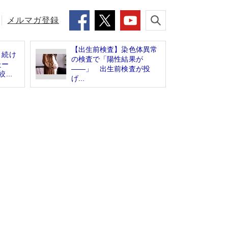
メルマガ登録
【出生前検査】染色体異常
き続け
の検査で「陽性結果が
たー
――」 出生前検査が投
...
げ...