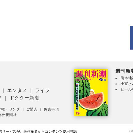
週刊新
熊本地
小室さ
ヒール
｜
エンタメ
｜
ライフ
ガ
｜
ドクター新潮
作権・リンク
｜
ご購入
｜
免責事項
会社新潮社
Co
配信サービスが、著作権者からコンテンツ使用許諾