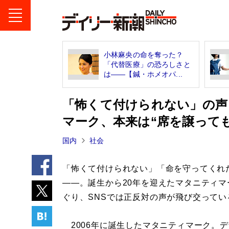
小林麻央の命を奪った？
「代替医療」の恐ろしさと
は――【鍼・ホメオパ...
「怖くて付けられない」の声
マーク、本来は“席を譲って
国内
社会
「怖くて付けられない」「命を守ってくれ
――。誕生から20年を迎えたマタニティマ
ぐり、SNSでは正反対の声が飛び交ってい
2006年に誕生したマタニティマーク。デ