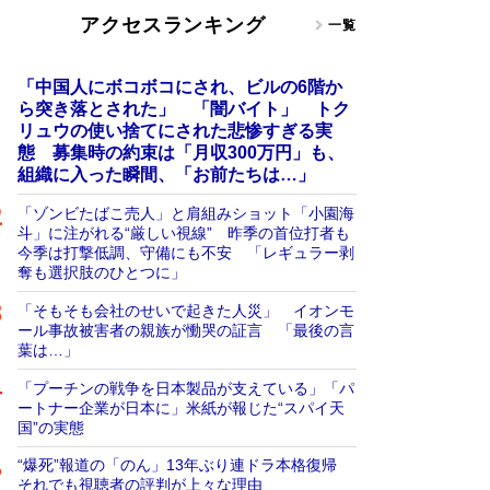
アクセスランキング
一覧
「中国人にボコボコにされ、ビルの6階か
ら突き落とされた」 「闇バイト」 トク
リュウの使い捨てにされた悲惨すぎる実
態 募集時の約束は「月収300万円」も、
組織に入った瞬間、「お前たちは…」
「ゾンビたばこ売人」と肩組みショット「小園海
斗」に注がれる“厳しい視線” 昨季の首位打者も
今季は打撃低調、守備にも不安 「レギュラー剥
奪も選択肢のひとつに」
「そもそも会社のせいで起きた人災」 イオンモ
ール事故被害者の親族が慟哭の証言 「最後の言
葉は…」
「プーチンの戦争を日本製品が支えている」「パ
ートナー企業が日本に」米紙が報じた“スパイ天
国”の実態
“爆死”報道の「のん」13年ぶり連ドラ本格復帰
それでも視聴者の評判が上々な理由