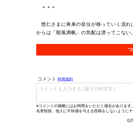
＊＊＊
悠仁さまに将来の皇位が移っていく流れは
からは「順風満帆」の気配は漂ってこない。.
つ