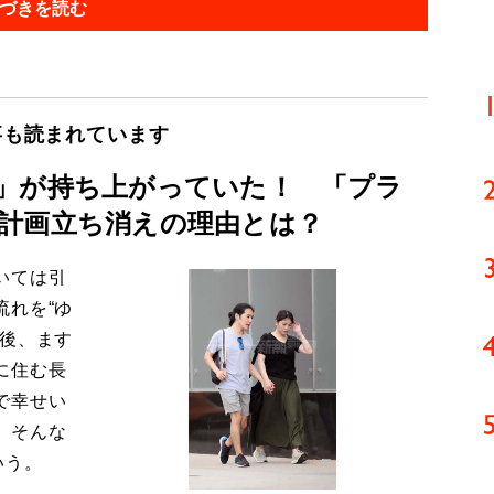
づきを読む
事も読まれています
」が持ち上がっていた！ 「プラ
計画立ち消えの理由とは？
いては引
流れを“ゆ
今後、ます
に住む長
で幸せい
。そんな
いう。