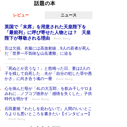
話題の本
レビュー
ニュース
英国で「末席」を用意された天皇陛下を
「最前列」に呼び寄せた人物とは？ 天皇
陛下が尊敬される理由
Book Bang
舌は欠損、衣服には高放射線…9人の若者が死ん
だ「世界一不気味な山岳遭難」に迫る
Book Bang
「死ぬとか言うな！」と怒鳴った日、妻は2人の
子を残して自死した…夫が「自分の犯した罪や愚
かさ」に向き合う魂の一冊
Book Bang
心を病んだ母が「4Lの大五郎」を飲み干しゲロま
みれに…ノブコブ徳井が「感情を失くした」子供
時代を明かす
Book Bang
石田夏穂『わたしを庇わないで』人間のいいとこ
ろよりも悪いところを書きたい【インタビュー】
Book Bang