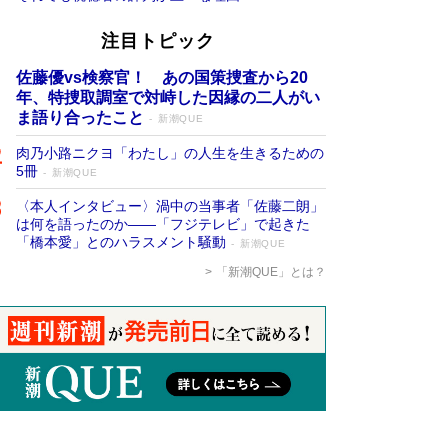
注目トピック
佐藤優vs検察官！ あの国策捜査から20
年、特捜取調室で対峙した因縁の二人がい
ま語り合ったこと
新潮QUE
肉乃小路ニクヨ「わたし」の人生を生きるための
5冊
新潮QUE
〈本人インタビュー〉渦中の当事者「佐藤二朗」
は何を語ったのか――「フジテレビ」で起きた
「橋本愛」とのハラスメント騒動
新潮QUE
「新潮QUE」とは？