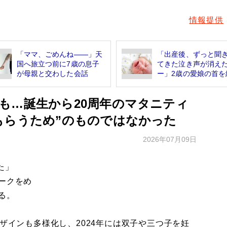
情報提供
「ママ、ごめんね――」天
「出産後、ずっと聞
国へ旅立つ前に7歳の息子
てきた泣き声が消え
が母親と交わした会話
ー」2歳の愛娘の首を絞
も…誕生から20周年のマタニティ
もらうため”のものではなかった
2026年07月09日
た」
ークをめ
る。
ザインも多様化し、2024年には双子や三つ子を妊