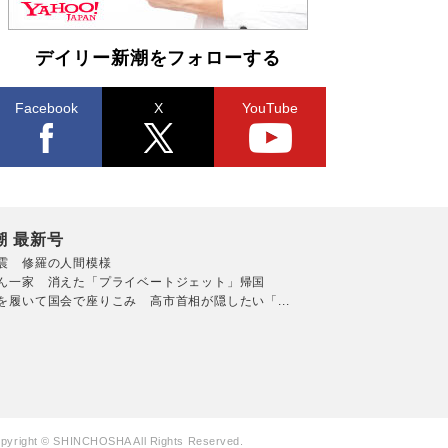
デイリー新潮をフォローする
Facebook
X
YouTube
潮 最新号
震 修羅の人間模様
ん一家 消えた「プライベートジェット」帰国
を履いて国会で座りこみ 高市首相が隠したい「...
pyright © SHINCHOSHA All Rights Reserved.