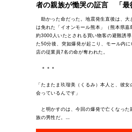
者の親族が慟哭の証言 「最
助かった命だった。地震発生直後は、大
は免れた「イオンモール熊本」（熊本県嘉
約3000人いたとされる買い物客の避難誘
た50分後、突如爆発が起こり、モール内に
店の従業員7名の命が奪われた。
＊＊＊
「たまたま玖瑠美（くるみ）本人と、彼女
会っているんです」
と明かすのは、今回の爆発で亡くなった雑
族の男性だ。...