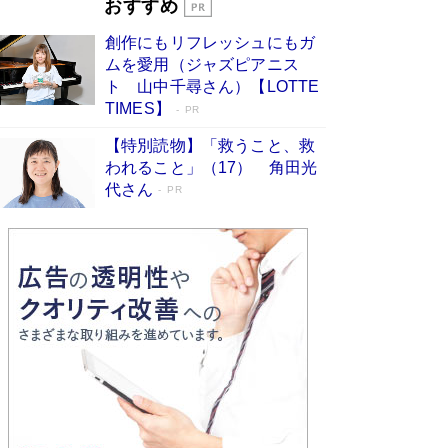
「叱って伸びるやつは、褒めたらもっと伸
おすすめ
びる」俳優・高嶋政伸が家族に教わっ
創作にもリフレッシュにもガ
た“人を育てるコツ”…芸への考え方を明か
ムを愛用（ジャズピアニス
す
Book Bang
ト 山中千尋さん）【LOTTE
「『火垂るの墓』は、大嘘である」原作者が抱き
TIMES】
PR
続けた“自責の念”とは…「自己憐憫は描きたくな
い」監督が徹底的にこだわったこと（後編） #
【特別読物】「救うこと、救
戦争の記憶
Book Bang
われること」（17） 角田光
代さん
美輪明宏 晩年の回答を集めた『ほほえんで生き
PR
るための人生相談』がランクイン［エンターテイ
メントベストセラー］
Book Bang
「宇宙兄弟」最終46巻がベストセラー1位 宇宙
開発への関心を押し上げた18年の物語に幕 特装
版には「宇宙で描かれたマンガ」も収録
Book Bang
「不意に涙が出そうに…」高嶋政伸が明かし
た“13歳の娘を暴行する役”への葛藤 インティマ
シーコーディネーターに支えられたNHK『大奥』
の裏側
Book Bang