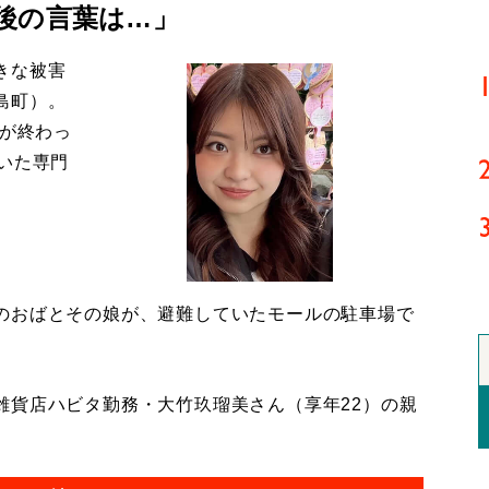
後の言葉は…」
きな被害
島町）。
導が終わっ
いた専門
のおばとその娘が、避難していたモールの駐車場で
貨店ハビタ勤務・大竹玖瑠美さん（享年22）の親