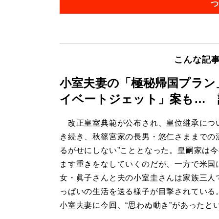
つ
こんな記
小室夫妻の「極秘帰国プラン
イベートジェット」案も… 
改正皇室典範が公布され、皇位継承につ
き続き、秋篠宮家の長男・悠仁さままでの
るがせにしない”こととなった。皇嗣家は
ます重きをなしていくのだが、一方で米国
女・眞子さんと夫の小室圭さんは家族三人
っぱいの生活を送る様子が目撃されている
小室夫妻に今回、“思わぬ動き”があったと