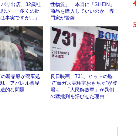
N」パリ出店、32歳社
性物質」 本当に「SHEIN」
た思い 「多くの批
商品を購入していいのか 専
のは事実ですが…」
門家が警鐘
着の新品服が廃棄処
反日映画「731」ヒットの脇
無駄 アパレル業界
で“毒ガス実験室おもちゃ”が登
構造的な問題
場も…「人民解放軍」が異例
の猛批判を浴びせた理由