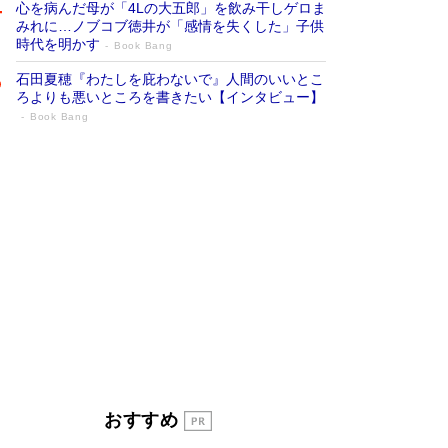
心を病んだ母が「4Lの大五郎」を飲み干しゲロま
みれに…ノブコブ徳井が「感情を失くした」子供
時代を明かす
Book Bang
石田夏穂『わたしを庇わないで』人間のいいとこ
ろよりも悪いところを書きたい【インタビュー】
Book Bang
「叱って伸びるやつは、褒めたらもっと伸
びる」俳優・高嶋政伸が家族に教わっ
た“人を育てるコツ”…芸への考え方を明か
す
Book Bang
「『火垂るの墓』は、大嘘である」原作者が抱き
続けた“自責の念”とは…「自己憐憫は描きたくな
い」監督が徹底的にこだわったこと（後編） #
戦争の記憶
Book Bang
美輪明宏 晩年の回答を集めた『ほほえんで生き
るための人生相談』がランクイン［エンターテイ
メントベストセラー］
Book Bang
「宇宙兄弟」最終46巻がベストセラー1位 宇宙
おすすめ
開発への関心を押し上げた18年の物語に幕 特装
版には「宇宙で描かれたマンガ」も収録