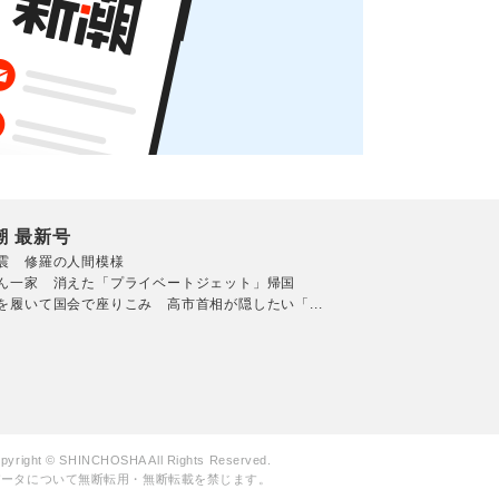
潮 最新号
震 修羅の人間模様
ん一家 消えた「プライベートジェット」帰国
を履いて国会で座りこみ 高市首相が隠したい「...
pyright © SHINCHOSHA All Rights Reserved.
データについて無断転用・無断転載を禁じます。