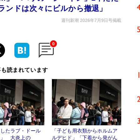
ランドは次々にビルから撤退」
週刊新潮 2026年7月9日号掲載
0
事も読まれています
模したラブ・ドール
「子ども用衣類からホルムア
売」 大炎上の
ルデヒド」「下着から発がん