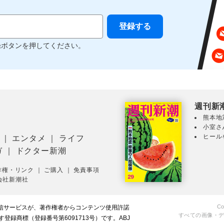
録ボタンを押してください。
週刊新
熊本地
小室さ
ヒール
｜
エンタメ
｜
ライフ
ガ
｜
ドクター新潮
作権・リンク
｜
ご購入
｜
免責事項
会社新潮社
Co
配信サービスが、著作権者からコンテンツ使用許諾
すべての画像・
録商標（登録番号第6091713号）です。ABJ