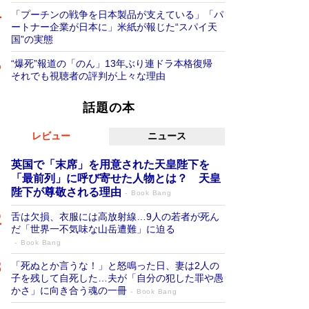
「プーチンの戦争を日本製品が支えている」「パ
ートナー企業が日本に」米紙が報じた“スパイ天
国”の実態
“爆死”報道の「のん」13年ぶり連ドラ本格復帰
それでも視聴者の評判が上々な理由
話題の本
レビュー
ニュース
英国で「末席」を用意された天皇陛下を
「最前列」に呼び寄せた人物とは？ 天皇
陛下が尊敬される理由
Book Bang
舌は欠損、衣服には高放射線…9人の若者が死ん
だ「世界一不気味な山岳遭難」に迫る
Book Bang
「死ぬとか言うな！」と怒鳴った日、妻は2人の
子を残して自死した…夫が「自分の犯した罪や愚
かさ」に向き合う魂の一冊
Book Bang