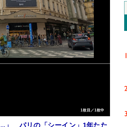
1枚目／1枚中
…」 パリの「シーイン」1年たた