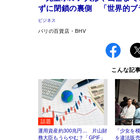
ずに閉鎖の裏側 「世界的ブ
ビジネス
パリの百貨店・BHV
こんな記
話題
運用資産約300兆円… 片山財
「少女を
務大臣もうらやむ？「GPIF」
を違法販