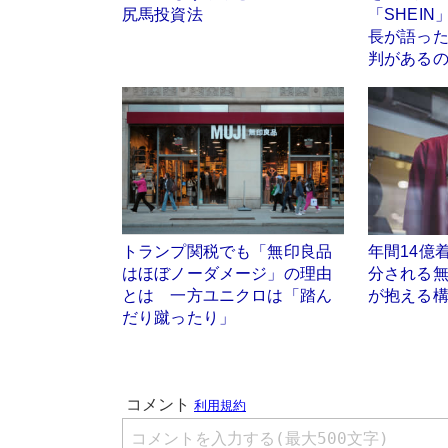
尻馬投資法
「SHEI
長が語っ
判がある
トランプ関税でも「無印良品
年間14億
はほぼノーダメージ」の理由
分される
とは 一方ユニクロは「踏ん
が抱える
だり蹴ったり」