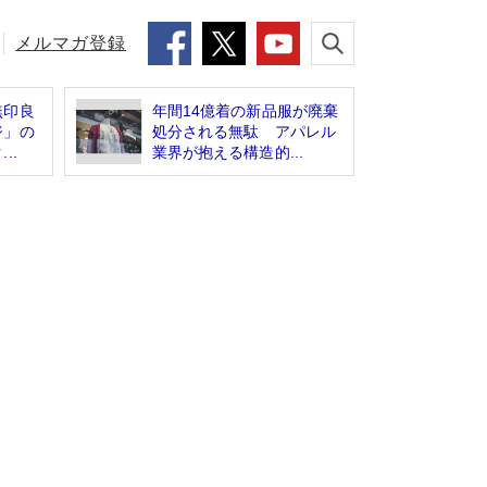
メルマガ登録
無印良
年間14億着の新品服が廃棄
ジ」の
処分される無駄 アパレル
..
業界が抱える構造的...