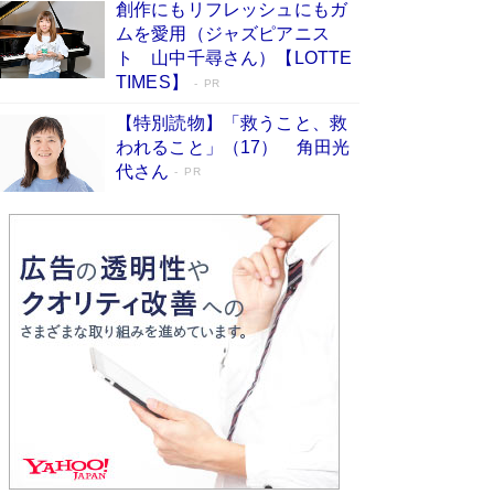
創作にもリフレッシュにもガ
Book Bang
ムを愛用（ジャズピアニス
「不意に涙が出そうに…」高嶋政伸が明かし
ト 山中千尋さん）【LOTTE
た“13歳の娘を暴行する役”への葛藤 インティマ
TIMES】
PR
シーコーディネーターに支えられたNHK『大奥』
の裏側
Book Bang
【特別読物】「救うこと、救
われること」（17） 角田光
代さん
PR