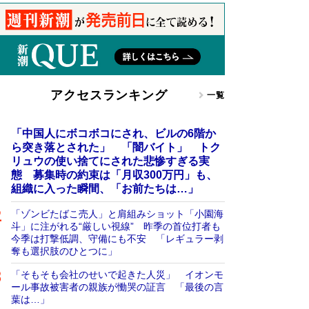
アクセスランキング
一覧
「中国人にボコボコにされ、ビルの6階か
ら突き落とされた」 「闇バイト」 トク
リュウの使い捨てにされた悲惨すぎる実
態 募集時の約束は「月収300万円」も、
組織に入った瞬間、「お前たちは…」
「ゾンビたばこ売人」と肩組みショット「小園海
斗」に注がれる“厳しい視線” 昨季の首位打者も
今季は打撃低調、守備にも不安 「レギュラー剥
奪も選択肢のひとつに」
「そもそも会社のせいで起きた人災」 イオンモ
ール事故被害者の親族が慟哭の証言 「最後の言
葉は…」