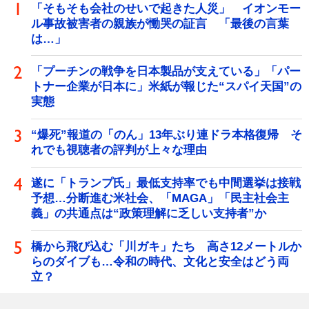
「そもそも会社のせいで起きた人災」 イオンモー
ル事故被害者の親族が慟哭の証言 「最後の言葉
は…」
「プーチンの戦争を日本製品が支えている」「パー
トナー企業が日本に」米紙が報じた“スパイ天国”の
実態
“爆死”報道の「のん」13年ぶり連ドラ本格復帰 そ
れでも視聴者の評判が上々な理由
遂に「トランプ氏」最低支持率でも中間選挙は接戦
予想…分断進む米社会、「MAGA」「民主社会主
義」の共通点は“政策理解に乏しい支持者”か
橋から飛び込む「川ガキ」たち 高さ12メートルか
らのダイブも…令和の時代、文化と安全はどう両
立？