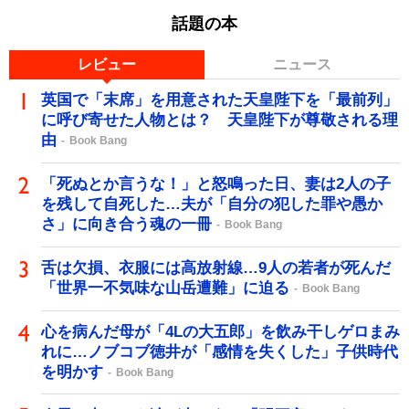
話題の本
レビュー
ニュース
英国で「末席」を用意された天皇陛下を「最前列」
に呼び寄せた人物とは？ 天皇陛下が尊敬される理
由
Book Bang
「死ぬとか言うな！」と怒鳴った日、妻は2人の子
を残して自死した…夫が「自分の犯した罪や愚か
さ」に向き合う魂の一冊
Book Bang
舌は欠損、衣服には高放射線…9人の若者が死んだ
「世界一不気味な山岳遭難」に迫る
Book Bang
心を病んだ母が「4Lの大五郎」を飲み干しゲロまみ
れに…ノブコブ徳井が「感情を失くした」子供時代
を明かす
Book Bang