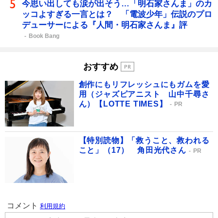
今思い出しても涙が出そう…「明石家さんま」のカ
ッコよすぎる一言とは？ 「電波少年」伝説のプロ
デューサーによる『人間・明石家さんま』評
Book Bang
おすすめ
創作にもリフレッシュにもガムを愛
用（ジャズピアニスト 山中千尋さ
ん）【LOTTE TIMES】
PR
【特別読物】「救うこと、救われる
こと」（17） 角田光代さん
PR