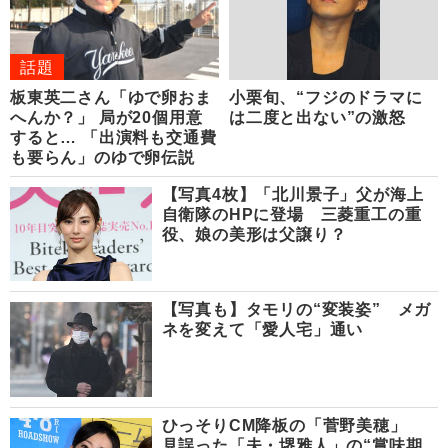
話題
板東英二さん「ゆで卵おま
小栗旬、“フジのドラマに
へんか？」 局が20個用意
は二度と出ない”の激怒
すると… 「出演料も交通費
も要らん」のゆで卵伝説
【写真4枚】「北川景子」父が海上
自衛隊のHPに登場 三菱重工の重
役、娘の美形は父譲り？
【写真も】タモリの“変装姿” メガ
ネを変えて「愛人宅」通い
ひっそりCM降板の「菅野美穂」
見誤った「夫・堺雅人」の“賞味期