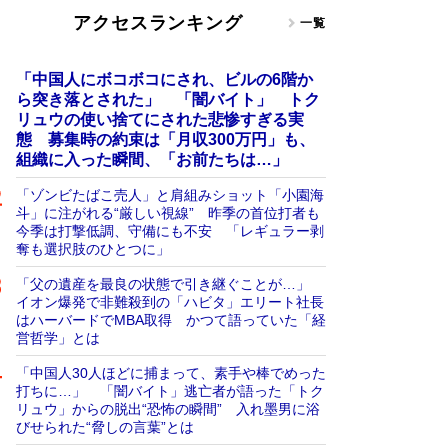
アクセスランキング
一覧
「中国人にボコボコにされ、ビルの6階か
ら突き落とされた」 「闇バイト」 トク
リュウの使い捨てにされた悲惨すぎる実
態 募集時の約束は「月収300万円」も、
組織に入った瞬間、「お前たちは…」
「ゾンビたばこ売人」と肩組みショット「小園海
斗」に注がれる“厳しい視線” 昨季の首位打者も
今季は打撃低調、守備にも不安 「レギュラー剥
奪も選択肢のひとつに」
「父の遺産を最良の状態で引き継ぐことが…」
イオン爆発で非難殺到の「ハビタ」エリート社長
はハーバードでMBA取得 かつて語っていた「経
営哲学」とは
「中国人30人ほどに捕まって、素手や棒でめった
打ちに…」 「闇バイト」逃亡者が語った「トク
リュウ」からの脱出“恐怖の瞬間” 入れ墨男に浴
びせられた“脅しの言葉”とは