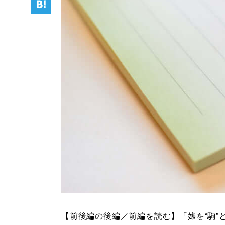
【前後編の後編／前編を読む】「嬢を“駒”