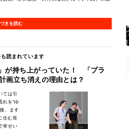
づきを読む
事も読まれています
」が持ち上がっていた！ 「プラ
計画立ち消えの理由とは？
いては引
流れを“ゆ
今後、ます
に住む長
で幸せい