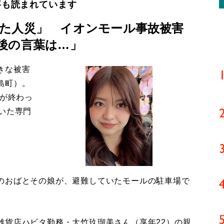
事も読まれています
た人災」 イオンモール事故被害
後の言葉は…」
きな被害
島町）。
導が終わっ
いた専門
のおばとその娘が、避難していたモールの駐車場で
貨店ハビタ勤務・大竹玖瑠美さん（享年22）の親