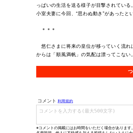
っぱいの生活を送る様子が目撃されている
小室夫妻に今回、“思わぬ動き”があったと
＊＊＊
悠仁さまに将来の皇位が移っていく流れは
からは「順風満帆」の気配は漂ってこない。.
つ