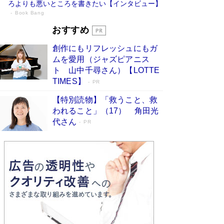
ろよりも悪いところを書きたい【インタビュー】
Book Bang
73歳でも働くしかない 「老後レス時代」
おすすめ
に交通誘導員の独白が話題
Book Bang
創作にもリフレッシュにもガ
「『火垂るの墓』は、大嘘である」原作者が抱き
ムを愛用（ジャズピアニス
続けた“自責の念”とは…「自己憐憫は描きたくな
ト 山中千尋さん）【LOTTE
い」監督が徹底的にこだわったこと（後編） #
TIMES】
PR
戦争の記憶
Book Bang
【特別読物】「救うこと、救
「なんで？ そんな馬鹿な……」90歳になった作
われること」（17） 角田光
家・阿刀田高さんが、ひとり暮らしの生活を明か
す
代さん
Book Bang
PR
友近氏、絶賛！ 鎌倉を舞台に、孤独を抱えた
人々が新たな一歩を踏み出す連作短篇集『海のほ
とりのプラネット』試し読み
Book Bang
和田秀樹の70代、80代向け新書がベスト3を独
占 上半期1位にも選出［新書ベストセラー］
Book Bang