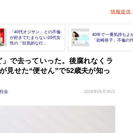
情報提供
「40代オジサン」との不倫
40年で一番気持ちよ
が好きでたまらない20代女
「岩崎恭子」不倫の
性の「狂気的な行...
ど」で去っていった。後腐れなくラ
見せた“便せん”で52歳夫が知っ
社会
2026年06月30日