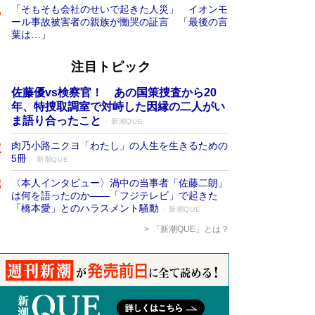
「そもそも会社のせいで起きた人災」 イオンモ
ール事故被害者の親族が慟哭の証言 「最後の言
葉は…」
注目トピック
佐藤優vs検察官！ あの国策捜査から20
年、特捜取調室で対峙した因縁の二人がい
ま語り合ったこと
新潮QUE
肉乃小路ニクヨ「わたし」の人生を生きるための
5冊
新潮QUE
〈本人インタビュー〉渦中の当事者「佐藤二朗」
は何を語ったのか――「フジテレビ」で起きた
「橋本愛」とのハラスメント騒動
新潮QUE
「新潮QUE」とは？