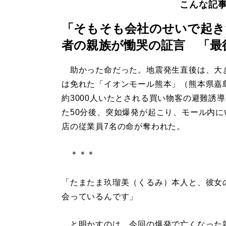
こんな記
「そもそも会社のせいで起き
者の親族が慟哭の証言 「最
助かった命だった。地震発生直後は、大
は免れた「イオンモール熊本」（熊本県嘉
約3000人いたとされる買い物客の避難誘
た50分後、突如爆発が起こり、モール内に
店の従業員7名の命が奪われた。
＊＊＊
「たまたま玖瑠美（くるみ）本人と、彼女
会っているんです」
と明かすのは、今回の爆発で亡くなった雑