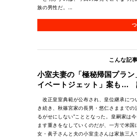
族の男性だ。...
つ
こんな記
小室夫妻の「極秘帰国プラン
イベートジェット」案も… 
改正皇室典範が公布され、皇位継承につ
き続き、秋篠宮家の長男・悠仁さままでの
るがせにしない”こととなった。皇嗣家は
ます重きをなしていくのだが、一方で米国
女・眞子さんと夫の小室圭さんは家族三人