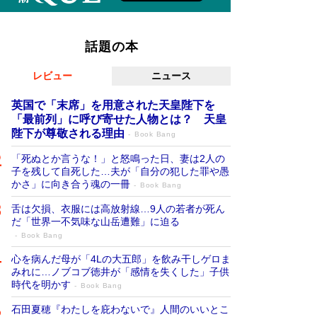
話題の本
レビュー
ニュース
英国で「末席」を用意された天皇陛下を
「最前列」に呼び寄せた人物とは？ 天皇
陛下が尊敬される理由
Book Bang
「死ぬとか言うな！」と怒鳴った日、妻は2人の
子を残して自死した…夫が「自分の犯した罪や愚
かさ」に向き合う魂の一冊
Book Bang
舌は欠損、衣服には高放射線…9人の若者が死ん
だ「世界一不気味な山岳遭難」に迫る
Book Bang
心を病んだ母が「4Lの大五郎」を飲み干しゲロま
みれに…ノブコブ徳井が「感情を失くした」子供
時代を明かす
Book Bang
石田夏穂『わたしを庇わないで』人間のいいとこ