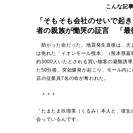
こんな記
「そもそも会社のせいで起き
者の親族が慟哭の証言 「最
助かった命だった。地震発生直後は、大
は免れた「イオンモール熊本」（熊本県嘉
約3000人いたとされる買い物客の避難誘
た50分後、突如爆発が起こり、モール内に
店の従業員7名の命が奪われた。
＊＊＊
「たまたま玖瑠美（くるみ）本人と、彼女
会っているんです」