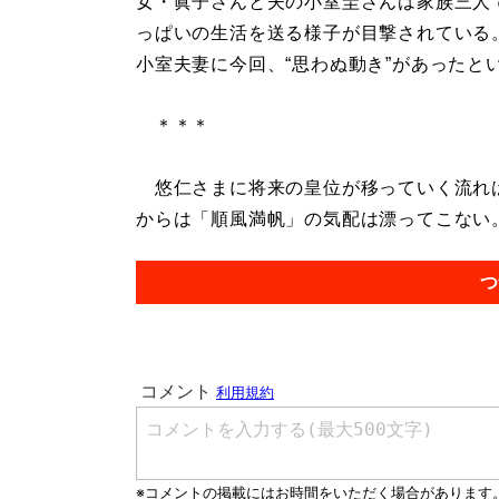
女・眞子さんと夫の小室圭さんは家族三人
っぱいの生活を送る様子が目撃されている
小室夫妻に今回、“思わぬ動き”があったと
＊＊＊
悠仁さまに将来の皇位が移っていく流れは
からは「順風満帆」の気配は漂ってこない。.
つ