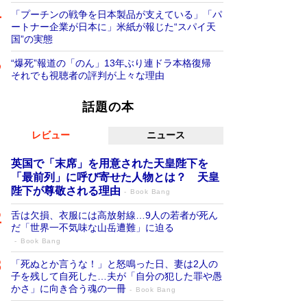
「プーチンの戦争を日本製品が支えている」「パ
ートナー企業が日本に」米紙が報じた“スパイ天
国”の実態
“爆死”報道の「のん」13年ぶり連ドラ本格復帰
それでも視聴者の評判が上々な理由
話題の本
レビュー
ニュース
英国で「末席」を用意された天皇陛下を
「最前列」に呼び寄せた人物とは？ 天皇
陛下が尊敬される理由
Book Bang
舌は欠損、衣服には高放射線…9人の若者が死ん
だ「世界一不気味な山岳遭難」に迫る
Book Bang
「死ぬとか言うな！」と怒鳴った日、妻は2人の
子を残して自死した…夫が「自分の犯した罪や愚
かさ」に向き合う魂の一冊
Book Bang