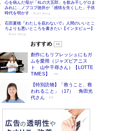
心を病んだ母が「4Lの大五郎」を飲み干しゲロま
みれに…ノブコブ徳井が「感情を失くした」子供
時代を明かす
Book Bang
石田夏穂『わたしを庇わないで』人間のいいとこ
ろよりも悪いところを書きたい【インタビュー】
Book Bang
「叱って伸びるやつは、褒めたらもっと伸
おすすめ
びる」俳優・高嶋政伸が家族に教わっ
創作にもリフレッシュにもガ
た“人を育てるコツ”…芸への考え方を明か
ムを愛用（ジャズピアニス
す
Book Bang
ト 山中千尋さん）【LOTTE
「『火垂るの墓』は、大嘘である」原作者が抱き
TIMES】
PR
続けた“自責の念”とは…「自己憐憫は描きたくな
い」監督が徹底的にこだわったこと（後編） #
【特別読物】「救うこと、救
戦争の記憶
Book Bang
われること」（17） 角田光
代さん
美輪明宏 晩年の回答を集めた『ほほえんで生き
PR
るための人生相談』がランクイン［エンターテイ
メントベストセラー］
Book Bang
「宇宙兄弟」最終46巻がベストセラー1位 宇宙
開発への関心を押し上げた18年の物語に幕 特装
版には「宇宙で描かれたマンガ」も収録