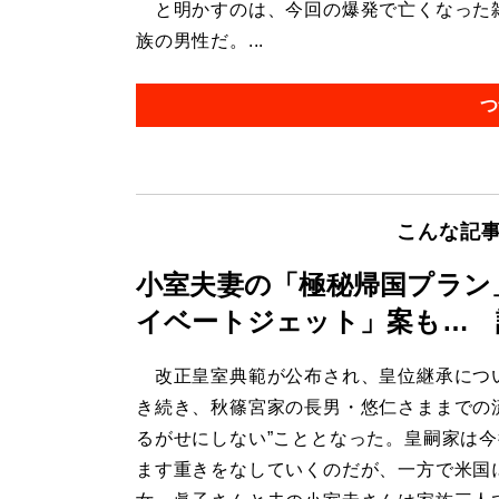
と明かすのは、今回の爆発で亡くなった雑
族の男性だ。...
つ
こんな記
小室夫妻の「極秘帰国プラン
イベートジェット」案も… 
改正皇室典範が公布され、皇位継承につ
き続き、秋篠宮家の長男・悠仁さままでの
るがせにしない”こととなった。皇嗣家は
ます重きをなしていくのだが、一方で米国