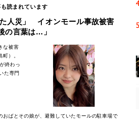
事も読まれています
た人災」 イオンモール事故被害
後の言葉は…」
きな被害
島町）。
導が終わっ
いた専門
のおばとその娘が、避難していたモールの駐車場で