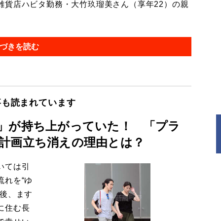
貨店ハビタ勤務・大竹玖瑠美さん（享年22）の親
づきを読む
事も読まれています
」が持ち上がっていた！ 「プラ
計画立ち消えの理由とは？
いては引
流れを“ゆ
今後、ます
に住む長