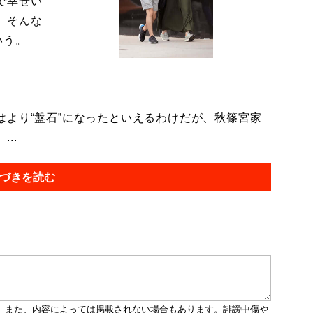
で幸せい
。そんな
いう。
より“盤石”になったといえるわけだが、秋篠宮家
..
づきを読む