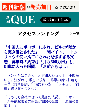
アクセスランキング
一覧
「中国人にボコボコにされ、ビルの6階か
ら突き落とされた」 「闇バイト」 トク
リュウの使い捨てにされた悲惨すぎる実
態 募集時の約束は「月収300万円」も、
組織に入った瞬間、「お前たちは…」
「ゾンビたばこ売人」と肩組みショット「小園海
斗」に注がれる“厳しい視線” 昨季の首位打者も
今季は打撃低調、守備にも不安 「レギュラー剥
奪も選択肢のひとつに」
「そもそも会社のせいで起きた人災」 イオンモ
ール事故被害者の親族が慟哭の証言 「最後の言
葉は…」