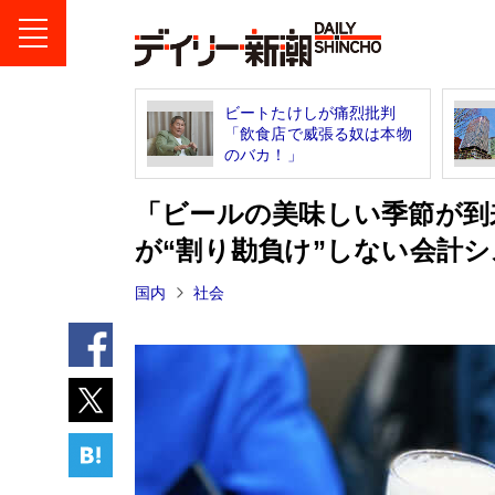
ビートたけしが痛烈批判
「飲食店で威張る奴は本物
のバカ！」
「ビールの美味しい季節が到
が“割り勘負け”しない会計
国内
社会