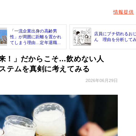
情報提供
「一流企業出身の高齢男
店員にブチ切れるお
性」が周囲に距離を置かれ
ん 理由を分析して
てしまう理由…定年退職...
来！」だからこそ…飲めない人
システムを真剣に考えてみる
2026年06月29日