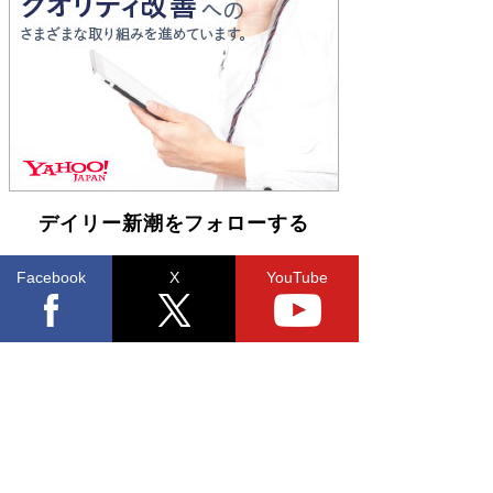
Book Bang
「不意に涙が出そうに…」高嶋政伸が明かし
た“13歳の娘を暴行する役”への葛藤 インティマ
シーコーディネーターに支えられたNHK『大奥』
の裏側
Book Bang
デイリー新潮をフォローする
Facebook
X
YouTube