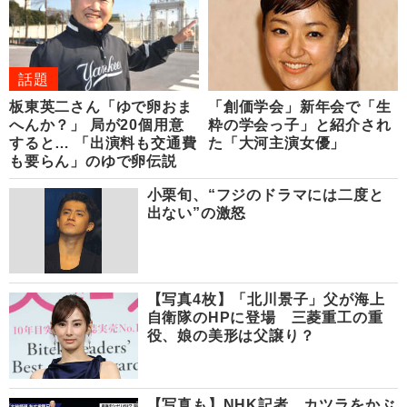
話題
板東英二さん「ゆで卵おま
「創価学会」新年会で「生
へんか？」 局が20個用意
粋の学会っ子」と紹介され
すると… 「出演料も交通費
た「大河主演女優」
も要らん」のゆで卵伝説
小栗旬、“フジのドラマには二度と
出ない”の激怒
【写真4枚】「北川景子」父が海上
自衛隊のHPに登場 三菱重工の重
役、娘の美形は父譲り？
【写真も】NHK記者、カツラをかぶ