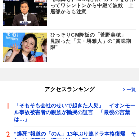
ってワシントンから中継で波紋 上
層部からも注意
ひっそりCM降板の「菅野美穂」
見誤った「夫・堺雅人」の“賞味期
限”
アクセスランキング
一覧
「そもそも会社のせいで起きた人災」 イオンモー
ル事故被害者の親族が慟哭の証言 「最後の言葉
は…」
“爆死”報道の「のん」13年ぶり連ドラ本格復帰 そ