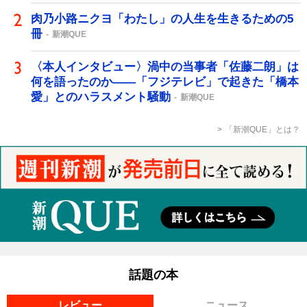
肉乃小路ニクヨ「わたし」の人生を生きるための5
冊
新潮QUE
〈本人インタビュー〉渦中の当事者「佐藤二朗」は
何を語ったのか――「フジテレビ」で起きた「橋本
愛」とのハラスメント騒動
新潮QUE
「新潮QUE」とは？
話題の本
レビュー
ニュース