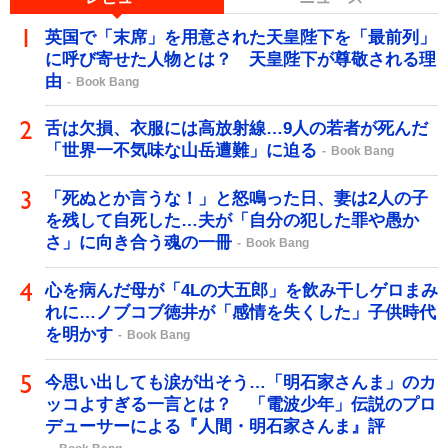
英国で「末席」を用意された天皇陛下を「最前列」
に呼び寄せた人物とは？ 天皇陛下が尊敬される理
由
Book Bang
舌は欠損、衣服には高放射線…9人の若者が死んだ
「世界一不気味な山岳遭難」に迫る
Book Bang
「死ぬとか言うな！」と怒鳴った日、妻は2人の子
を残して自死した…夫が「自分の犯した罪や愚か
さ」に向き合う魂の一冊
Book Bang
心を病んだ母が「4Lの大五郎」を飲み干しゲロまみ
れに…ノブコブ徳井が「感情を失くした」子供時代
を明かす
Book Bang
今思い出しても涙が出そう…「明石家さんま」のカ
ッコよすぎる一言とは？ 「電波少年」伝説のプロ
デューサーによる『人間・明石家さんま』評