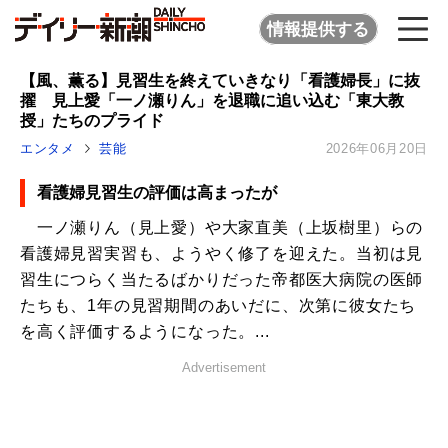
情報提供する
【風、薫る】見習生を終えていきなり「看護婦長」に抜
擢 見上愛「一ノ瀬りん」を退職に追い込む「東大教
授」たちのプライド
エンタメ
芸能
2026年06月20日
看護婦見習生の評価は高まったが
一ノ瀬りん（見上愛）や大家直美（上坂樹里）らの
看護婦見習実習も、ようやく修了を迎えた。当初は見
習生につらく当たるばかりだった帝都医大病院の医師
たちも、1年の見習期間のあいだに、次第に彼女たち
を高く評価するようになった。...
Advertisement